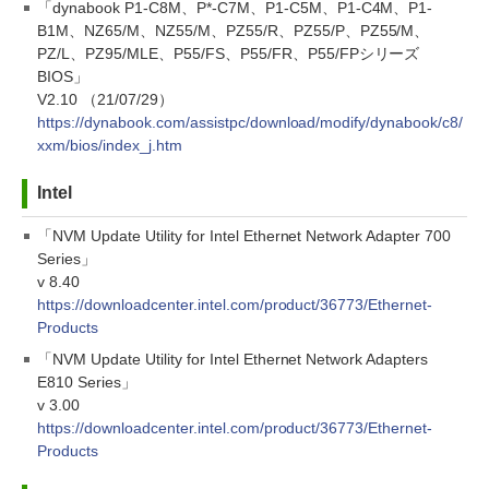
「dynabook P1-C8M、P*-C7M、P1-C5M、P1-C4M、P1-
B1M、NZ65/M、NZ55/M、PZ55/R、PZ55/P、PZ55/M、
PZ/L、PZ95/MLE、P55/FS、P55/FR、P55/FPシリーズ
BIOS」
V2.10 （21/07/29）
https://dynabook.com/assistpc/download/modify/dynabook/c8/
xxm/bios/index_j.htm
Intel
「NVM Update Utility for Intel Ethernet Network Adapter 700
Series」
v 8.40
https://downloadcenter.intel.com/product/36773/Ethernet-
Products
「NVM Update Utility for Intel Ethernet Network Adapters
E810 Series」
v 3.00
https://downloadcenter.intel.com/product/36773/Ethernet-
Products