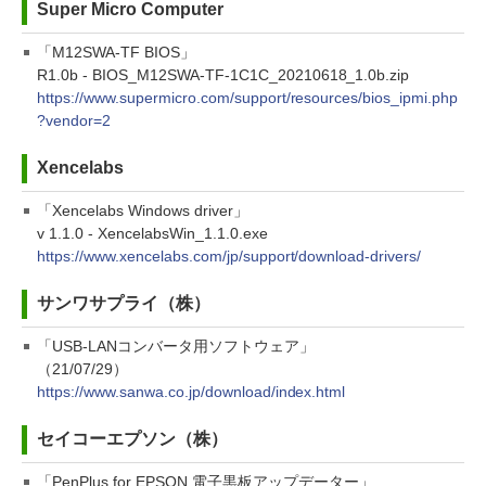
Super Micro Computer
「M12SWA-TF BIOS」
R1.0b - BIOS_M12SWA-TF-1C1C_20210618_1.0b.zip
https://www.supermicro.com/support/resources/bios_ipmi.php
?vendor=2
Xencelabs
「Xencelabs Windows driver」
v 1.1.0 - XencelabsWin_1.1.0.exe
https://www.xencelabs.com/jp/support/download-drivers/
サンワサプライ（株）
「USB-LANコンバータ用ソフトウェア」
（21/07/29）
https://www.sanwa.co.jp/download/index.html
セイコーエプソン（株）
「PenPlus for EPSON 電子黒板アップデーター」