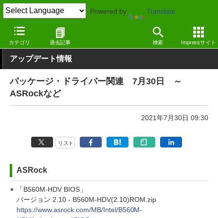
Powered by
Translate
窓の杜
その他の話題
トピック
アップデート
カテゴリ
過去記事
検索
Impressサイト
アップデート情報
パッケージ・ドライバー関連 7月30日 ～
ASRockなど
2021年7月30日 09:30
リスト
ASRock
「B560M-HDV BIOS」
バージョン 2.10 - B560M-HDV(2.10)ROM.zip
https://www.asrock.com/MB/Intel/B560M-