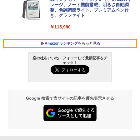
ersonal/Copilotキー搭載/Win 11/15.6型/
レージ、ノート機能搭載、明るさ自動調
Core i5/16GB/SSD 512GB/ホワイト) FM
整、色調調節ライト、プレミアムペン付
VWK3E15W_AZ
き、グラファイト
￥139,880
￥115,980
Amazonランキングをもっと見る
窓の杜をいいね・フォローして最新記事をチ
ェック！
Google 検索で当サイトの記事を優先表示させる