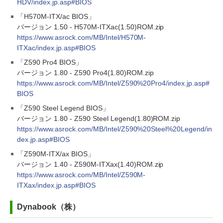
HDV/index.jp.asp#BIOS
「H570M-ITX/ac BIOS」
バージョン 1.50 - H570M-ITXac(1.50)ROM.zip
https://www.asrock.com/MB/Intel/H570M-
ITXac/index.jp.asp#BIOS
「Z590 Pro4 BIOS」
バージョン 1.80 - Z590 Pro4(1.80)ROM.zip
https://www.asrock.com/MB/Intel/Z590%20Pro4/index.jp.asp#
BIOS
「Z590 Steel Legend BIOS」
バージョン 1.80 - Z590 Steel Legend(1.80)ROM.zip
https://www.asrock.com/MB/Intel/Z590%20Steel%20Legend/in
dex.jp.asp#BIOS
「Z590M-ITX/ax BIOS」
バージョン 1.40 - Z590M-ITXax(1.40)ROM.zip
https://www.asrock.com/MB/Intel/Z590M-
ITXax/index.jp.asp#BIOS
Dynabook（株）