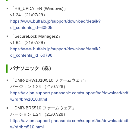
「HS_UPDATER (Windows)」
v1.24 （21/07/29）
https://www.buffalo.jp/support/download/detail/?
dl_contents_id=60805
「SecureLock Manager2」
v1.64 （21/07/29）
https://www.buffalo.jp/support/download/detail/?
dl_contents_id=60798
パナソニック（株）
「DMR-BRW1010/510 ファームウェア」
バージョン 1.24 （21/07/28）
https://av.jpn.support.panasonic.com/support/bd/download/hdf
w/rdr/brw1010.html
「DMR-BRS510 ファームウェア」
バージョン 1.24 （21/07/28）
https://av.jpn.support.panasonic.com/support/bd/download/hdf
w/rdr/brs510.html