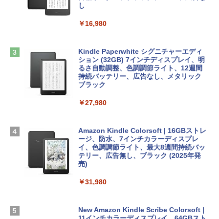
ンケース Dell NEC Lavie ASUS HP dyna
し
book Lenovo対応
￥1,600
￥16,980
ClaudeCode いちばんやさしい 教科書:
￥2,952
非エンジニア 初心者 素人 でも安心 使い
方 マニュアル AI副業にもコンテンツ作成
Microsoft Office Home & Business 202
にもKindle出版にも！ 非エンジニアのた
4(最新 永続版)|オンラインコード版|Wind
Kindle Paperwhite シグニチャーエディ
めのAIコーディング入門シリーズ
Apple 2026 MacBook Air M5チップ搭載
ows11、10/mac対応|PC2台
ション (32GB) 7インチディスプレイ、明
13インチノートブック：AIとApple Intell
るさ自動調整、色調調節ライト、12週間
igence、13.6インチLiquid Retinaディ
持続バッテリー、広告なし、メタリック
￥99
￥39,582
スプレイ、16GBユニファイドメモリ、1
ブラック
TB SSDストレージ、12MPセンターフレ
ームカメラ、日本語キーボード、Touch I
￥27,980
1冊ですべて身につくHTML & CSSとWe
Robloxギフトカード - 2,000 Robux 【限
D - シルバー
bデザイン入門講座［第2版］
定バーチャルアイテムを含む】 【オンラ
インゲームコード】 ロブロックス | オン
￥261,414
ラインコード版
Amazon Kindle Colorsoft | 16GBストレ
￥1,292
ージ、防水、7インチカラーディスプレ
イ、色調調節ライト、最大8週間持続バッ
￥3,200
【Amazon.co.jp限定】 HP ノートパソコ
テリー、広告無し、ブラック (2025年発
ン 15-fd 15.6インチ 16GBメモリ 512GB
売)
FM TOWNS ハイパー・カタログ: 本体ハ
SSD インテル Core 5
ードウェア・市販ソフトウェアのパーフ
Windows版 | Minecraft (マインクラフ
￥31,980
ェクトリストと最新エミュレータ紹介
ト): Java & Bedrock Edition | オンライ
￥129,800
ンコード版
￥1,600
New Amazon Kindle Scribe Colorsoft |
￥3,600
FMV ノートパソコン WE1-K3 (MS 365 P
11インチカラーディスプレイ、64GBスト