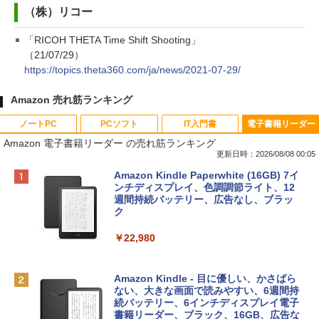
（株）リコー
「RICOH THETA Time Shift Shooting」
（21/07/29）
https://topics.theta360.com/ja/news/2021-07-29/
Amazon 売れ筋ランキング
ノートPC
PCソフト
IT入門書
電子書籍リーダー
Amazon 電子書籍リーダー の売れ筋ランキング
更新日時：2026/08/08 00:05
Apple 2026 MacBook Neo A18 Proチッ
Robloxギフトカード - 800 Robux 【限
生成AIパスポート公式テキスト 第４版
Amazon Kindle Paperwhite (16GB) 7イ
プ搭載13インチノートブック：AIとAppl
定バーチャルアイテムを含む】 【オンラ
ンチディスプレイ、色調調節ライト、12
e Intelligence、Liquid Retinaディスプ
インゲームコード】 ロブロックス | オン
週間持続バッテリー、広告なし、ブラッ
￥1,766
レイ、8GBメモリ、512GB SSD、1080p
ラインコード版
ク
FaceTime HDカメラ、Touch ID - インデ
ィゴ + 3年延長 AppleCare+ for 13インチ
￥1,300
￥22,980
MacBook Neo(A18 Pro)|ダウンロード版
AIイラスト表現辞典: 思い通りの絵を引き
￥162,598
出す プロンプトの言葉 AI画像生成シリー
Robloxギフトカード - 1000 Robux 【限
Amazon Kindle - 目に優しい、かさばら
ズ (はぴーイラストLabo)
定バーチャルアイテムを含む】 【オンラ
ない、大きな画面で読みやすい、6週間持
インゲームコード】 ロブロックス |オン
続バッテリー、6インチディスプレイ電子
tomtoc 360°保護 15.6 16インチ パソコ
ラインコード版
書籍リーダー、ブラック、16GB、広告な
￥480