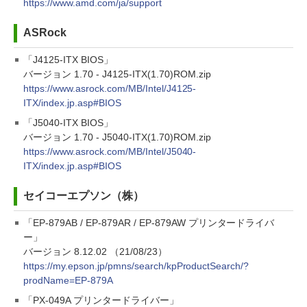
https://www.amd.com/ja/support
ASRock
「J4125-ITX BIOS」
バージョン 1.70 - J4125-ITX(1.70)ROM.zip
https://www.asrock.com/MB/Intel/J4125-
ITX/index.jp.asp#BIOS
「J5040-ITX BIOS」
バージョン 1.70 - J5040-ITX(1.70)ROM.zip
https://www.asrock.com/MB/Intel/J5040-
ITX/index.jp.asp#BIOS
セイコーエプソン（株）
「EP-879AB / EP-879AR / EP-879AW プリンタードライバ
ー」
バージョン 8.12.02 （21/08/23）
https://my.epson.jp/pmns/search/kpProductSearch/?
prodName=EP-879A
「PX-049A プリンタードライバー」