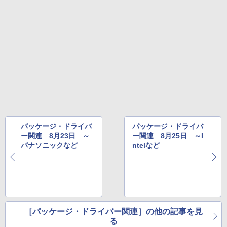
テリー、広告無し、ブラック (2025年発
売)
FM TOWNS ハイパー・カタログ: 本体ハ
ードウェア・市販ソフトウェアのパーフ
Windows版 | Minecraft (マインクラフ
￥31,980
ェクトリストと最新エミュレータ紹介
ト): Java & Bedrock Edition | オンライ
ンコード版
￥1,600
New Amazon Kindle Scribe Colorsoft |
￥3,600
11インチカラーディスプレイ、64GBスト
レージ、ノート機能搭載、明るさ自動調
整、色調調節ライト、プレミアムペン付
き、グラファイト
￥115,980
パッケージ・ドライバ
パッケージ・ドライバ
ー関連 8月23日 ～
ー関連 8月25日 ～I
パナソニックなど
ntelなど
［パッケージ・ドライバー関連］の他の記事を見
る