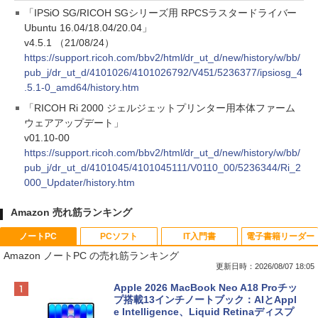
「IPSiO SG/RICOH SGシリーズ用 RPCSラスタードライバー
Ubuntu 16.04/18.04/20.04」
v4.5.1 （21/08/24）
https://support.ricoh.com/bbv2/html/dr_ut_d/new/history/w/bb/
pub_j/dr_ut_d/4101026/4101026792/V451/5236377/ipsiosg_4
.5.1-0_amd64/history.htm
「RICOH Ri 2000 ジェルジェットプリンター用本体ファーム
ウェアアップデート」
v01.10-00
https://support.ricoh.com/bbv2/html/dr_ut_d/new/history/w/bb/
pub_j/dr_ut_d/4101045/4101045111/V0110_00/5236344/Ri_2
000_Updater/history.htm
Amazon 売れ筋ランキング
ノートPC
PCソフト
IT入門書
電子書籍リーダー
Amazon ノートPC の売れ筋ランキング
更新日時：2026/08/07 18:05
Apple 2026 MacBook Neo A18 Proチッ
プ搭載13インチノートブック：AIとAppl
e Intelligence、Liquid Retinaディスプ