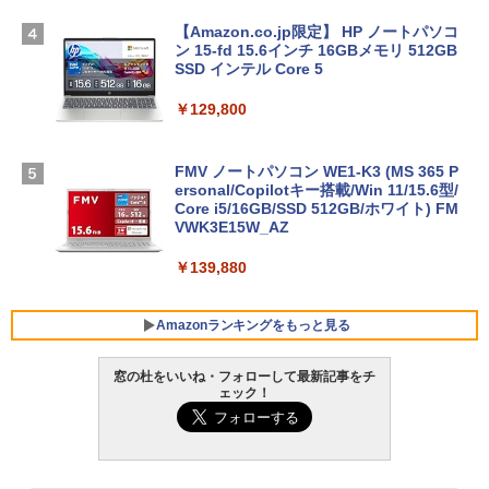
【Amazon.co.jp限定】 HP ノートパソコ
ン 15-fd 15.6インチ 16GBメモリ 512GB
SSD インテル Core 5
￥129,800
FMV ノートパソコン WE1-K3 (MS 365 P
ersonal/Copilotキー搭載/Win 11/15.6型/
Core i5/16GB/SSD 512GB/ホワイト) FM
VWK3E15W_AZ
￥139,880
Amazonランキングをもっと見る
窓の杜をいいね・フォローして最新記事をチ
ェック！
Robloxギフトカード - 800 Robux 【限
生成AIパスポート公式テキスト 第４版
Amazon Kindle Paperwhite (16GB) 7イ
定バーチャルアイテムを含む】 【オンラ
ンチディスプレイ、色調調節ライト、12
インゲームコード】 ロブロックス | オン
週間持続バッテリー、広告なし、ブラッ
￥1,766
ラインコード版
ク