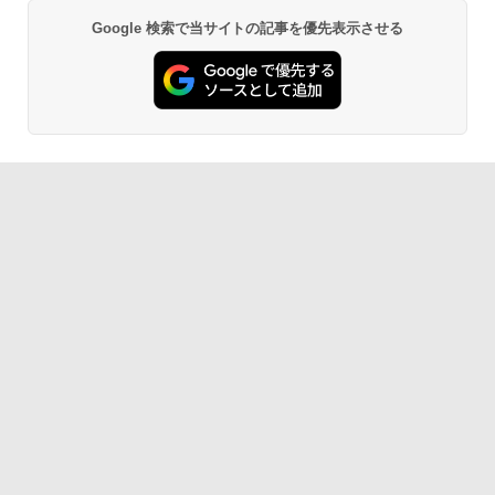
￥1,300
￥22,980
Google 検索で当サイトの記事を優先表示させる
AIイラスト表現辞典: 思い通りの絵を引き
出す プロンプトの言葉 AI画像生成シリー
Microsoft Office Home & Business 202
Amazon Kindle - 目に優しい、かさばら
ズ (はぴーイラストLabo)
4(最新 永続版)|オンラインコード版|Wind
ない、大きな画面で読みやすい、6週間持
ows11、10/mac対応|PC2台
続バッテリー、6インチディスプレイ電子
書籍リーダー、ブラック、16GB、広告な
￥480
し
￥39,582
￥16,980
ClaudeCode いちばんやさしい 教科書:
非エンジニア 初心者 素人 でも安心 使い
Robloxギフトカード - 2,000 Robux 【限
方 マニュアル AI副業にもコンテンツ作成
定バーチャルアイテムを含む】 【オンラ
にもKindle出版にも！ 非エンジニアのた
インゲームコード】 ロブロックス | オン
Kindle Paperwhite シグニチャーエディ
めのAIコーディング入門シリーズ
ラインコード版
ション (32GB) 7インチディスプレイ、明
るさ自動調整、色調調節ライト、12週間
持続バッテリー、広告なし、メタリック
￥99
￥3,200
ブラック
￥27,980
1冊ですべて身につくHTML & CSSとWe
Robloxギフトカード - 1000 Robux 【限
bデザイン入門講座［第2版］
定バーチャルアイテムを含む】 【オンラ
インゲームコード】 ロブロックス |オン
ラインコード版
Amazon Kindle Colorsoft | 16GBストレ
￥1,292
ージ、防水、7インチカラーディスプレ
イ、色調調節ライト、最大8週間持続バッ
￥1,600