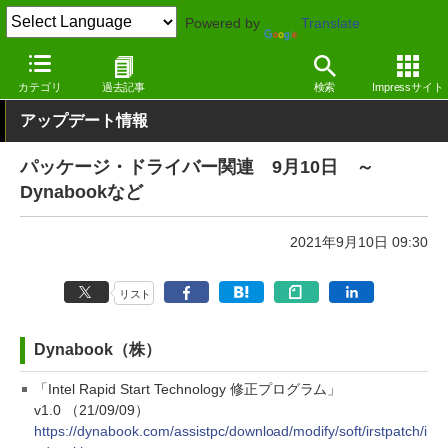
Powered by
Translate
窓の杜
その他の話題
トピック
アップデート
カテゴリ
過去記事
検索
Impressサイト
アップデート情報
パッケージ・ドライバー関連 9月10日 ～
Dynabookなど
2021年9月10日 09:30
リスト
Dynabook（株）
「Intel Rapid Start Technology 修正プログラム」
v1.0 （21/09/09）
https://dynabook.com/assistpc/download/modify/soft/irstpatch/i