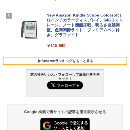
ト): Java & Bedrock Edition | オンライ
ンコード版
￥1,600
FMV ノートパソコン WE1-K3 (MS 365 P
New Amazon Kindle Scribe Colorsoft |
￥3,600
ersonal/Copilotキー搭載/Win 11/15.6型/
11インチカラーディスプレイ、64GBスト
Core i5/16GB/SSD 512GB/ホワイト) FM
レージ、ノート機能搭載、明るさ自動調
VWK3E15W_AZ
整、色調調節ライト、プレミアムペン付
き、グラファイト
￥139,880
￥115,980
Amazonランキングをもっと見る
窓の杜をいいね・フォローして最新記事をチ
ェック！
Google 検索で当サイトの記事を優先表示させる