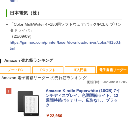
html
日本電気（株）
「Color MultiWriter 4F150用ソフトウェアパック/PCL 6 プリン
タドライバ」
（21/09/09）
https://jpn.nec.com/printer/laser/download/driver/color/4f150.h
tml
Amazon 売れ筋ランキング
ノートPC
PCソフト
IT入門書
電子書籍リーダー
Amazon 電子書籍リーダー の売れ筋ランキング
更新日時：2026/08/08 12:05
Apple 2026 MacBook Neo A18 Proチッ
Robloxギフトカード - 800 Robux 【限
生成AIパスポート公式テキスト 第４版
Amazon Kindle Paperwhite (16GB) 7イ
プ搭載13インチノートブック：AIとAppl
定バーチャルアイテムを含む】 【オンラ
ンチディスプレイ、色調調節ライト、12
e Intelligenceのために設計、Liquid Ret
インゲームコード】 ロブロックス | オン
週間持続バッテリー、広告なし、ブラッ
￥1,766
inaディスプレイ、8GBユニファイドメモ
ラインコード版
ク
リ、256GB SSDストレージ、1080p Fac
eTime HDカメラ - インディゴ
￥1,300
￥22,980
￥119,800
AIイラスト表現辞典: 思い通りの絵を引き