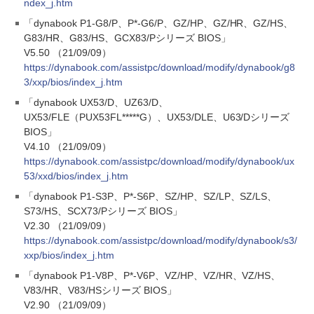
ndex_j.htm
「dynabook P1-G8/P、P*-G6/P、GZ/HP、GZ/HR、GZ/HS、
G83/HR、G83/HS、GCX83/Pシリーズ BIOS」
V5.50 （21/09/09）
https://dynabook.com/assistpc/download/modify/dynabook/g8
3/xxp/bios/index_j.htm
「dynabook UX53/D、UZ63/D、
UX53/FLE（PUX53FL*****G）、UX53/DLE、U63/Dシリーズ
BIOS」
V4.10 （21/09/09）
https://dynabook.com/assistpc/download/modify/dynabook/ux
53/xxd/bios/index_j.htm
「dynabook P1-S3P、P*-S6P、SZ/HP、SZ/LP、SZ/LS、
S73/HS、SCX73/Pシリーズ BIOS」
V2.30 （21/09/09）
https://dynabook.com/assistpc/download/modify/dynabook/s3/
xxp/bios/index_j.htm
「dynabook P1-V8P、P*-V6P、VZ/HP、VZ/HR、VZ/HS、
V83/HR、V83/HSシリーズ BIOS」
V2.90 （21/09/09）