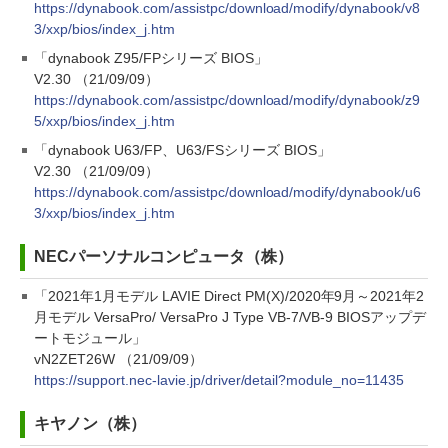
https://dynabook.com/assistpc/download/modify/dynabook/v8
3/xxp/bios/index_j.htm
「dynabook Z95/FPシリーズ BIOS」
V2.30 （21/09/09）
https://dynabook.com/assistpc/download/modify/dynabook/z9
5/xxp/bios/index_j.htm
「dynabook U63/FP、U63/FSシリーズ BIOS」
V2.30 （21/09/09）
https://dynabook.com/assistpc/download/modify/dynabook/u6
3/xxp/bios/index_j.htm
NECパーソナルコンピュータ（株）
「2021年1月モデル LAVIE Direct PM(X)/2020年9月～2021年2
月モデル VersaPro/ VersaPro J Type VB-7/VB-9 BIOSアップデ
ートモジュール」
vN2ZET26W （21/09/09）
https://support.nec-lavie.jp/driver/detail?module_no=11435
キヤノン（株）