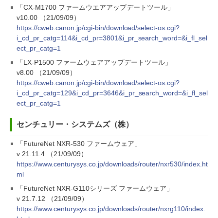
「CX-M1700 ファームウエアアップデートツール」
v10.00 （21/09/09）
https://cweb.canon.jp/cgi-bin/download/select-os.cgi?
i_cd_pr_catg=114&i_cd_pr=3801&i_pr_search_word=&i_fl_sel
ect_pr_catg=1
「LX-P1500 ファームウェアアップデートツール」
v8.00 （21/09/09）
https://cweb.canon.jp/cgi-bin/download/select-os.cgi?
i_cd_pr_catg=129&i_cd_pr=3646&i_pr_search_word=&i_fl_sel
ect_pr_catg=1
センチュリー・システムズ（株）
「FutureNet NXR-530 ファームウェア」
v 21.11.4 （21/09/09）
https://www.centurysys.co.jp/downloads/router/nxr530/index.ht
ml
「FutureNet NXR-G110シリーズ ファームウェア」
v 21.7.12 （21/09/09）
https://www.centurysys.co.jp/downloads/router/nxrg110/index.