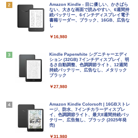
出す プロンプトの言葉 AI画像生成シリー
Robloxギフトカード - 1000 Robux 【限
Amazon Kindle - 目に優しい、かさばら
ズ (はぴーイラストLabo)
定バーチャルアイテムを含む】 【オンラ
ない、大きな画面で読みやすい、6週間持
tomtoc 360°保護 15.6 16インチ パソコ
インゲームコード】 ロブロックス |オン
続バッテリー、6インチディスプレイ電子
ンケース Dell NEC Lavie ASUS HP dyna
ラインコード版
書籍リーダー、ブラック、16GB、広告な
￥480
book Lenovo対応
し
￥1,600
￥2,952
￥16,980
ClaudeCode いちばんやさしい 教科書:
非エンジニア 初心者 素人 でも安心 使い
方 マニュアル AI副業にもコンテンツ作成
Microsoft Office Home & Business 202
にもKindle出版にも！ 非エンジニアのた
Apple 2026 MacBook Air M5チップ搭載
4(最新 永続版)|オンラインコード版|Wind
Kindle Paperwhite シグニチャーエディ
めのAIコーディング入門シリーズ
13インチノートブック：AIとApple Intell
ows11、10/mac対応|PC2台
ション (32GB) 7インチディスプレイ、明
igence、13.6インチLiquid Retinaディ
るさ自動調整、色調調節ライト、12週間
スプレイ、16GBユニファイドメモリ、1
持続バッテリー、広告なし、メタリック
￥99
￥39,582
TB SSDストレージ、12MPセンターフレ
ブラック
ームカメラ、日本語キーボード、Touch I
D - シルバー
￥27,980
1冊ですべて身につくHTML & CSSとWe
Robloxギフトカード - 2,000 Robux 【限
bデザイン入門講座［第2版］
定バーチャルアイテムを含む】 【オンラ
￥261,414
インゲームコード】 ロブロックス | オン
ラインコード版
Amazon Kindle Colorsoft | 16GBストレ
￥1,292
ージ、防水、7インチカラーディスプレ
【Amazon.co.jp限定】 HP ノートパソコ
イ、色調調節ライト、最大8週間持続バッ
￥3,200
ン 15-fd 15.6インチ 16GBメモリ 512GB
テリー、広告無し、ブラック (2025年発
SSD インテル Core 5
売)
FM TOWNS ハイパー・カタログ: 本体ハ
ードウェア・市販ソフトウェアのパーフ
Windows版 | Minecraft (マインクラフ
￥129,800
￥31,980
ェクトリストと最新エミュレータ紹介