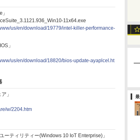
ite」
anceSuite_3.1121.936_Win10-11x64.exe
/www/us/en/download/19779/intel-killer-performance-
IOS」
t/www/us/en/download/18820/bios-update-ayaplcel.ht
器
ェア」
最
ware/w/2204.htm
リティー(Windows 10 IoT Enterprise)」