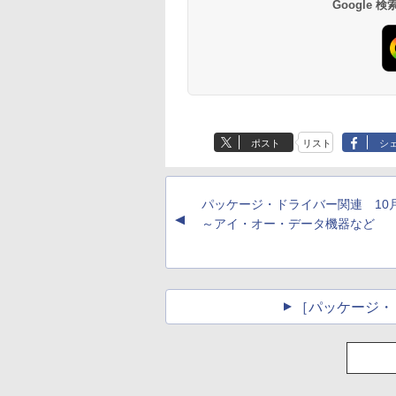
Google
ンチMacBook
Neo(A18 Pro)|ダウン
ロード版
ポスト
リスト
シ
パッケージ・ドライバー関連 1
▲
～アイ・オー・データ機器など
［パッケージ・