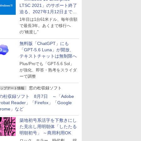
LTSC 2021」のサポート終了
迫る、2027年1月12日まで
～ESUは9月1日から販売
1年目は1台61米ドル、毎年倍額
で最長3年。あくまで移行へ
の“橋渡し”
無料版「ChatGPT」にも
「GPT-5.6 Luna」が開放、
テキストチャットは無制限へ
Plus/Proでも「GPT-5.6 Sol」
が強化、即答・熟考をスライダ
ーで調整
窓の杜収録ソフト
ップデート情報
の杜収録ソフト 8月7日 ～「Adobe
robat Reader」「Firefox」「Google
hrome」など
築地初号系活字を下敷きにし
た見出し用明朝体「したたる
明朝初号」 ～商用利用OK
ロック、ホラー、時代劇……端