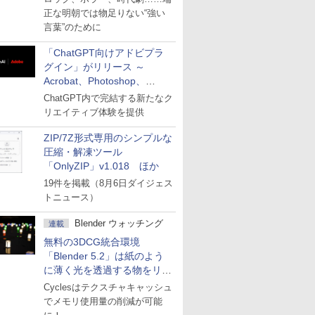
正な明朝では物足りない“強い
言葉”のために
「ChatGPT向けアドビプラ
グイン」がリリース ～
Acrobat、Photoshop、
Premiereなどの機能を1つの
ChatGPT内で完結する新たなク
プラグインに統合
リエイティブ体験を提供
ZIP/7Z形式専用のシンプルな
圧縮・解凍ツール
「OnlyZIP」v1.018 ほか
19件を掲載（8月6日ダイジェス
トニュース）
Blender ウォッチング
連載
無料の3DCG統合環境
「Blender 5.2」は紙のよう
に薄く光を透過する物をリア
ルに表現
Cyclesはテクスチャキャッシュ
でメモリ使用量の削減が可能