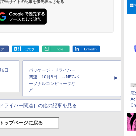
 検索で当サイトの記事を優先表示させる
ドナイト
ェア
はてブ
note
LinkedIn
0月6日
パッケージ・ドライバー
関連 10月8日 ～NECパ
▲
ーソナルコンピュータな
ア
ど
窓
Ac
C
ドライバー関連］の他の記事を見る
トップページに戻る