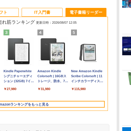
ソフト
IT入門書
電子書籍リーダー
の売れ筋ランキング
更新日時：2026/08/07 12:05
Apple 2026
Robloxギフトカード
ClaudeCode いちば
Kindle Paperwhite
【Amazon.co.jp限
Robloxギフトカード
1冊ですべて身につく
Amazon Kindle
FMV ノートパソコン
Windows版 |
FM TOWNS ハイパ
New Amazon Kindle
コ
MacBook Air M5チ
- 2,000 Robux 【限
んやさしい 教科書:
シグニチャーエディ
定】 HP ノートパソ
- 1000 Robux 【限定
HTML & CSSとWeb
Colorsoft | 16GBス
WE1-K3 (MS 365
Minecraft (マインクラ
ー・カタログ: 本体ハ
Scribe Colorsoft | 11
ップ搭載13インチノ
定バーチャルアイテ
非エンジニア 初心者
ション (32GB) 7イン
コン 15-fd 15.6イン
バーチャルアイテム
デザイン入門講座
トレージ、防水、7イ
Personal/Copilotキー
フト): Java & Bedrock
ードウェア・市販ソフ
インチカラーディスプ
持
ートブック：AIと
ムを含む】 【オンラ
素人 でも安心 使い方
チディスプレイ、明
チ 16GBメモリ
を含む】 【オンライ
［第2版］
ンチカラーディスプ
搭載/Win 11/15.6
Edition | オンラインコ
トウェアのパーフェク
レイ、64GBストレー
￥298,901
￥3,200
￥99
￥27,980
￥129,800
￥1,600
￥2,326
￥31,980
￥139,880
￥3,600
￥1,600
￥115,980
ン
Apple Intelligence、
インゲームコード】
マニュアル AI副業に
るさ自動調整、色調
512GB SSD インテ
ンゲームコード】 ロ
レイ、色調調節ライ
型/Core i5/16GB/SSD
ード版
トリストと最新エミュ
ジ、ノート機能搭載、
13.6インチLiquid
ロブロックス | オン
もコンテンツ作成に
調節ライト、12週間
ル Core 5
ブロックス |オンライ
ト、最大8週間持続バ
512GB/ホワイト)
レータ紹介
明るさ自動調整、色調
Retinaディスプレ
ラインコード版
もKindle出版にも！
持続バッテリー、広
ンコード版
ッテリー、広告無
FMVWK3E15W_AZ
調節ライト、プレミア
mazonランキングをもっと見る
な
イ、24GBユニファイ
非エンジニアのため
告なし、メタリック
し、ブラック (2025
ムペン付き、グラファ
ドメモリ、1TB SSD
のAIコーディング入
ブラック
年発売)
イト
ストレージ、12MPセ
門シリーズ
ンターフレームカメ
ラ、日本語キーボー
ド、Touch ID - ミッ