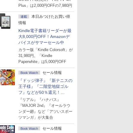
Plus」は2,000円OFFの7,980円
本日みつけたお買い得
連載
情報
Kindle電子書籍リーダーが最
大8,000円OFF！Amazonデ
バイスがサマーセール中
カラー版「Kindle Colorsoft」が
31,980円。「Kindle
Paperwhite」は5,000円OFF
セール情報
Book Watch
『ドッジ弾子』『新テニスの
王子様』『二階堂地獄ゴル
フ』などが50％還元！
Amazonマンガ週末セール
『リアル』『ハナバス』
『MAJOR 2nd』『オールラウ
ンダー廻』など「アツいスポー
ツマンガ」が大集合
セール情報
Book Watch