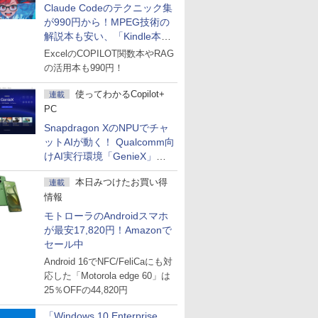
Claude Codeのテクニック集
が990円から！MPEG技術の
解説本も安い、「Kindle本サ
マーセール」第2弾開始！
ExcelのCOPILOT関数本やRAG
の活用本も990円！
使ってわかるCopilot+
連載
PC
Snapdragon XのNPUでチャ
ットAIが動く！ Qualcomm向
けAI実行環境「GenieX」を
試してみた
本日みつけたお買い得
連載
情報
モトローラのAndroidスマホ
が最安17,820円！Amazonで
セール中
Android 16でNFC/FeliCaにも対
応した「Motorola edge 60」は
25％OFFの44,820円
「Windows 10 Enterprise