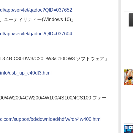
aq/dl/app/servlet/qadoc?QID=037652
ユーティリティー(Windows 10)」
aq/dl/app/servlet/qadoc?QID=037604
0DT3 4B-C30DW3/C20DW3/C10DW3 ソフトウェア」
d/info/usb_up_c40dt3.html
0/4W200/4CW200/4W100/4S100/4CS100 ファー
nic.com/support/bd/download/hdfw/rdr/4w400.html