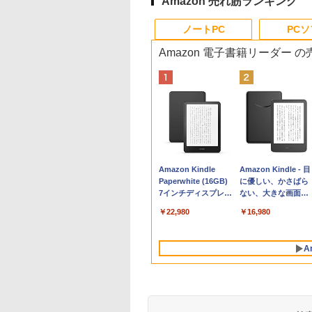
Amazon 売れ筋ランキング
ノートPC
PC
Amazon 電子書籍リーダー 
Apple 2026
Robloxギフトカード
生成AIパスポート公
Amazon Kindle
tomtoc 360°保護
Microsoft Office
AIイラスト表現辞典:
Amazon Kindle - 目
MacBook Neo A18
- 800 Robux 【限定
式テキスト 第４版
Paperwhite (16GB)
15.6 16インチ パソ
Home & Business
思い通りの絵を引き
に優しい、かさばら
Proチップ搭載13イ
バーチャルアイテム
7インチディスプレ
ンケース Dell NEC
2024(最新 永続版)|オ
出す プロンプトの言
ない、大きな画面で
￥1,766
ンチノートブック：
を含む】 【オンライ
イ、色調調節ライ
Lavie ASUS HP
ンラインコード
葉 AI画像生成シリー
読みやすい、6週間
￥162,598
￥1,300
￥22,980
￥2,952
￥39,582
￥480
￥16,980
AIとApple
ンゲームコード】 ロ
ト、12週間持続バッ
dynabook Lenovo
版|Windows11、
ズ (はぴーイラスト
続バッテリー、6イ
Intelligence、Liquid
ブロックス | オンラ
テリー、広告なし、
対応
10/mac対応|PC2台
Labo)
チディスプレイ電子
Retinaディスプレ
インコード版
ブラック
書籍リーダー、ブラ
A
イ、8GBメモリ、
ック、16GB、広告
512GB SSD、1080p
し
FaceTime HDカメ
ラ、Touch ID - イン
ディゴ + 3年延長
AppleCare+ for 13イ