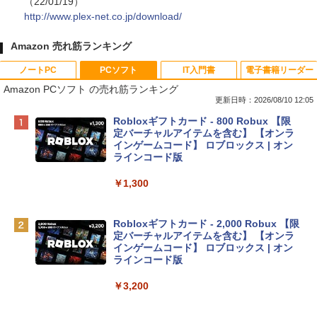
（22/01/19）
http://www.plex-net.co.jp/download/
Amazon 売れ筋ランキング
ノートPC
PCソフト
IT入門書
電子書籍リーダー
Amazon PCソフト の売れ筋ランキング
更新日時：2026/08/10 12:05
Apple 2026 MacBook Neo A18 Proチッ
Robloxギフトカード - 800 Robux 【限
プ搭載13インチノートブック：AIとAppl
定バーチャルアイテムを含む】 【オンラ
e Intelligenceのために設計、Liquid Ret
インゲームコード】 ロブロックス | オン
inaディスプレイ、8GBユニファイドメモ
ラインコード版
リ、256GB SSDストレージ、1080p Fac
eTime HDカメラ - インディゴ
￥1,300
￥119,800
Robloxギフトカード - 2,000 Robux 【限
定バーチャルアイテムを含む】 【オンラ
tomtoc 360°保護 15.6 16インチ パソコ
インゲームコード】 ロブロックス | オン
ンケース Dell NEC Lavie ASUS HP dyna
ラインコード版
book Lenovo対応
￥3,200
￥2,952