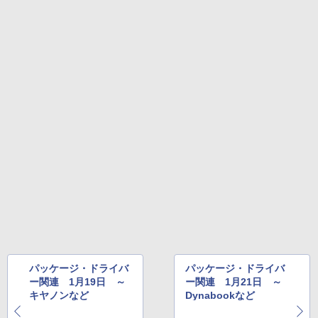
￥22,980
AIイラスト表現辞典: 思い通りの絵を引き
出す プロンプトの言葉 AI画像生成シリー
ズ (はぴーイラストLabo)
Amazon Kindle Colorsoft | 16GBストレ
￥480
ージ、防水、7インチカラーディスプレ
イ、色調調節ライト、最大8週間持続バッ
テリー、広告無し、ブラック (2025年発
売)
FM TOWNS ハイパー・カタログ: 本体ハ
ードウェア・市販ソフトウェアのパーフ
￥31,980
ェクトリストと最新エミュレータ紹介
￥1,600
New Amazon Kindle Scribe Colorsoft |
11インチカラーディスプレイ、64GBスト
レージ、ノート機能搭載、明るさ自動調
整、色調調節ライト、プレミアムペン付
き、グラファイト
￥115,980
パッケージ・ドライバ
パッケージ・ドライバ
ー関連 1月19日 ～
ー関連 1月21日 ～
キヤノンなど
Dynabookなど