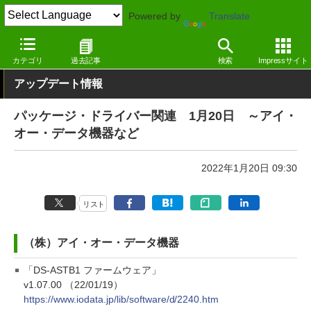
Powered by
Translate
窓の杜
その他の話題
トピック
アップデート
カテゴリ
過去記事
検索
Impressサイト
アップデート情報
パッケージ・ドライバー関連 1月20日 ～アイ・
オー・データ機器など
2022年1月20日 09:30
リスト
（株）アイ・オー・データ機器
「DS-ASTB1 ファームウェア」
v1.07.00 （22/01/19）
https://www.iodata.jp/lib/software/d/2240.htm