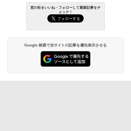
5BUWS
窓の杜をいいね・フォローして最新記事をチ
ェック！
￥109,800
生成AIパスポート公式テキスト 第４版
Amazon Kindle - 目に優しい、かさばら
ない、大きな画面で読みやすい、6週間持
続バッテリー、6インチディスプレイ電子
￥1,766
書籍リーダー、マッチャ、16GB、広告な
し
Google 検索で当サイトの記事を優先表示させる
￥16,980
1冊ですべて身につくHTML & CSSとWe
bデザイン入門講座［第2版］
Kindle Paperwhite シグニチャーエディ
ション (32GB) 7インチディスプレイ、明
￥1,292
るさ自動調整、色調調節ライト、12週間
持続バッテリー、広告なし、メタリック
ブラック
ClaudeCode いちばんやさしい 教科書:
￥27,980
非エンジニア 初心者 素人 でも安心 使い
方 マニュアル AI副業にもコンテンツ作成
にもKindle出版にも！ 非エンジニアのた
めのAIコーディング入門シリーズ
Amazon Kindle Paperwhite (16GB) 7イ
ンチディスプレイ、色調調節ライト、12
￥99
週間持続バッテリー、広告なし、ブラッ
ク