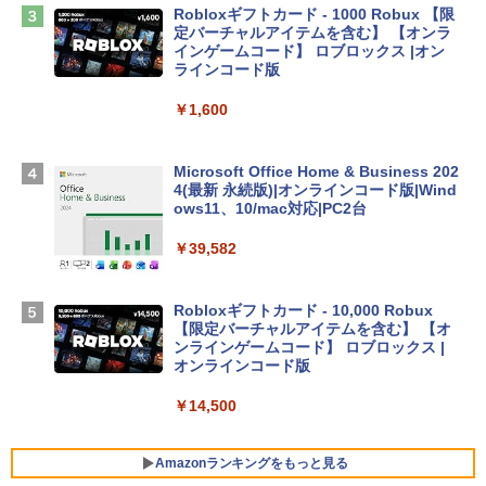
Robloxギフトカード - 1000 Robux 【限
【Amazon.co.jp限定】 HP ノートパソコ
定バーチャルアイテムを含む】 【オンラ
ン 15-fd 15.6インチ 16GBメモリ 512GB
インゲームコード】 ロブロックス |オン
SSD インテル Core 5
ラインコード版
￥129,800
￥1,600
Apple 2026 MacBook Air M5チップ搭載
Microsoft Office Home & Business 202
13インチノートブック：AIとApple Intell
4(最新 永続版)|オンラインコード版|Wind
igence、13.6インチLiquid Retinaディ
ows11、10/mac対応|PC2台
スプレイ、16GBユニファイドメモリ、1
TB SSDストレージ、12MPセンターフレ
￥39,582
ームカメラ、日本語キーボード、Touch I
D - シルバー
Robloxギフトカード - 10,000 Robux
￥261,414
【限定バーチャルアイテムを含む】 【オ
ンラインゲームコード】 ロブロックス |
オンラインコード版
【Amazon.co.jp限定】ASUS ノートパソ
コン Vivobook 15 M1502NAQ 15.6イン
￥14,500
チ AMD Ryzen 7 170 メモリ16GB SSD 5
12GB Microsoft 365 Personal (24か月
版) 搭載 Windows 11 重量1.7kg Wi-Fi 6
Amazonランキングをもっと見る
E クワイエットブルー M1502NAQ-R716