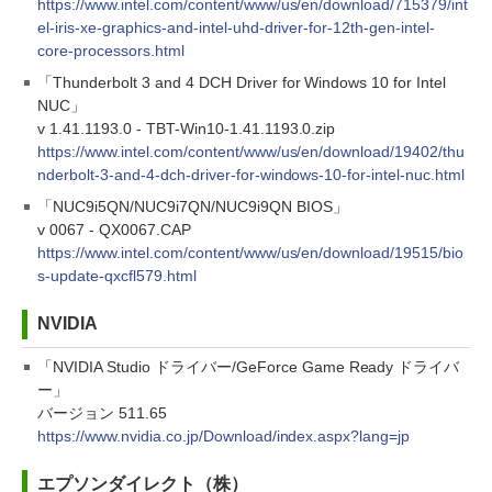
https://www.intel.com/content/www/us/en/download/715379/int
el-iris-xe-graphics-and-intel-uhd-driver-for-12th-gen-intel-
core-processors.html
「Thunderbolt 3 and 4 DCH Driver for Windows 10 for Intel
NUC」
v 1.41.1193.0 - TBT-Win10-1.41.1193.0.zip
https://www.intel.com/content/www/us/en/download/19402/thu
nderbolt-3-and-4-dch-driver-for-windows-10-for-intel-nuc.html
「NUC9i5QN/NUC9i7QN/NUC9i9QN BIOS」
v 0067 - QX0067.CAP
https://www.intel.com/content/www/us/en/download/19515/bio
s-update-qxcfl579.html
NVIDIA
「NVIDIA Studio ドライバー/GeForce Game Ready ドライバ
ー」
バージョン 511.65
https://www.nvidia.co.jp/Download/index.aspx?lang=jp
エプソンダイレクト（株）