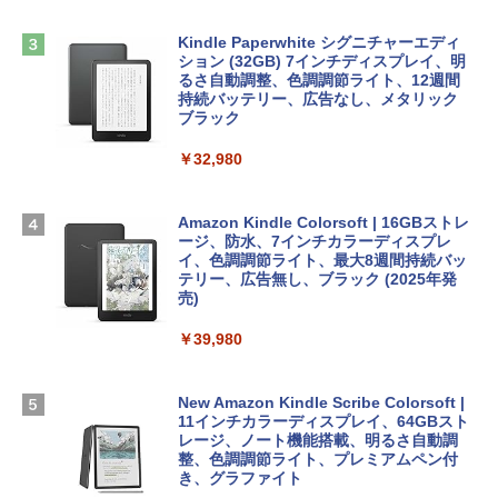
非エンジニア 初心者 素人 でも安心 使い
Microsoft Office Home & Business 202
方 マニュアル AI副業にもコンテンツ作成
4(最新 永続版)|オンラインコード版|Wind
にもKindle出版にも！ 非エンジニアのた
ows11、10/mac対応|PC2台
Kindle Paperwhite シグニチャーエディ
めのAIコーディング入門シリーズ
Apple 2026 MacBook Air M5チップ搭載
ション (32GB) 7インチディスプレイ、明
13インチノートブック：AIとApple Intell
るさ自動調整、色調調節ライト、12週間
￥39,582
igence、13.6インチLiquid Retinaディ
持続バッテリー、広告なし、メタリック
￥99
スプレイ、24GBユニファイドメモリ、1
ブラック
TB SSDストレージ、12MPセンターフレ
Robloxギフトカード - 2,000 Robux 【限
ームカメラ、日本語キーボード、Touch I
￥32,980
FM TOWNS ハイパー・カタログ: 本体ハ
定バーチャルアイテムを含む】 【オンラ
D - スカイブルー
ードウェア・市販ソフトウェアのパーフ
インゲームコード】 ロブロックス | オン
ェクトリストと最新エミュレータ紹介
ラインコード版
￥298,901
Amazon Kindle Colorsoft | 16GBストレ
ージ、防水、7インチカラーディスプレ
￥1,600
￥3,200
イ、色調調節ライト、最大8週間持続バッ
【Amazon.co.jp限定】 HP ノートパソコ
テリー、広告無し、ブラック (2025年発
ン 15-fd 15.6インチ 16GBメモリ 512GB
売)
1冊ですべて身につくHTML & CSSとWe
Robloxギフトカード - 1000 Robux 【限
SSD インテル Core 5
bデザイン入門講座［第2版］
定バーチャルアイテムを含む】 【オンラ
￥39,980
インゲームコード】 ロブロックス |オン
￥129,800
ラインコード版
￥2,326
New Amazon Kindle Scribe Colorsoft |
￥1,600
FMV ノートパソコン WE1-K3 (MS 365 P
11インチカラーディスプレイ、64GBスト
ersonal/Copilotキー搭載/Win 11/15.6型/
レージ、ノート機能搭載、明るさ自動調
Core i5/16GB/SSD 512GB/ホワイト) FM
整、色調調節ライト、プレミアムペン付
VWK3E15W_AZ
き、グラファイト