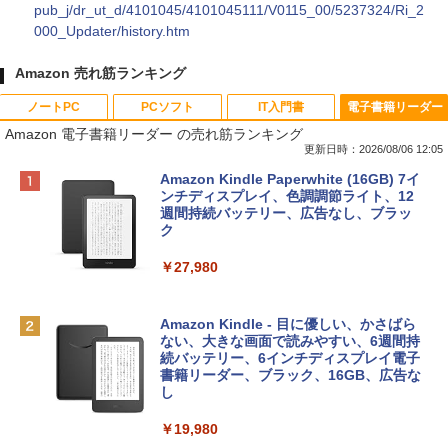
pub_j/dr_ut_d/4101045/4101045111/V0115_00/5237324/Ri_2
000_Updater/history.htm
Amazon 売れ筋ランキング
ノートPC
PCソフト
IT入門書
電子書籍リーダー
Amazon 電子書籍リーダー の売れ筋ランキング
更新日時：2026/08/06 12:05
Apple 2026 MacBook Neo A18 Proチッ
Xbox プリペイドカード 10,000円 デジタ
生成AIパスポート公式テキスト 第４版
Amazon Kindle Paperwhite (16GB) 7イ
プ搭載13インチノートブック：AIとAppl
ルコード 【旧 Xbox ギフトカード】 [オ
ンチディスプレイ、色調調節ライト、12
e Intelligenceのために設計、Liquid Ret
ンラインコード]
週間持続バッテリー、広告なし、ブラッ
￥1,766
inaディスプレイ、8GBユニファイドメモ
ク
リ、512GB SSDストレージ、1080p Fac
￥10,000
eTime HDカメラ、Touch ID - インディ
￥27,980
ゴ
AIイラスト表現辞典: 思い通りの絵を引き
Robloxギフトカード - 800 Robux 【限
￥137,800
出す プロンプトの言葉 AI画像生成シリー
定バーチャルアイテムを含む】 【オンラ
Amazon Kindle - 目に優しい、かさばら
ズ (はぴーイラストLabo)
インゲームコード】 ロブロックス | オン
ない、大きな画面で読みやすい、6週間持
ラインコード版
続バッテリー、6インチディスプレイ電子
tomtoc 360°保護 15.6 16インチ パソコ
書籍リーダー、ブラック、16GB、広告な
￥99
ンケース Dell NEC Lavie ASUS HP dyna
し
￥1,300
book Lenovo対応
￥19,980
ClaudeCode いちばんやさしい 教科書:
￥2,952