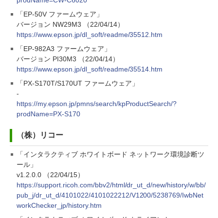
prodName=CW-C6020
「EP-50V ファームウェア」
バージョン NW29M3 （22/04/14）
https://www.epson.jp/dl_soft/readme/35512.htm
「EP-982A3 ファームウェア」
バージョン PI30M3 （22/04/14）
https://www.epson.jp/dl_soft/readme/35514.htm
「PX-S170T/S170UT ファームウェア」
-
https://my.epson.jp/pmns/search/kpProductSearch/?
prodName=PX-S170
（株）リコー
「インタラクティブ ホワイトボード ネットワーク環境診断ツ
ール」
v1.2.0.0 （22/04/15）
https://support.ricoh.com/bbv2/html/dr_ut_d/new/history/w/bb/
pub_j/dr_ut_d/4101022/4101022212/V1200/5238769/IwbNet
workChecker_jp/history.htm