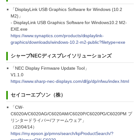
「DisplayLink USB Graphics Software for Windows (10.2
M2)」
- DisplayLink USB Graphics Software for Windows10.2 M2-
EXE.exe
https://www.synaptics.com/products/displaylink-
graphics/downloads/windows-10.2-m2-public?filetype=exe
シャープNECディスプレイソリューションズ
「NEC Display Firmware Update Tool」
V1.1.0
https://www.sharp-nec-displays.com/dl/jp/dp/nfwu/index.html
セイコーエプソン（株）
「CW-
C6020A/C6020AG/C6020AM/C6020P/C6020PG/C6020PM プ
リンタードライバー/ファームウェア」
（22/04/14）
https://my.epson.jp/pmns/search/kpProductSearch/?