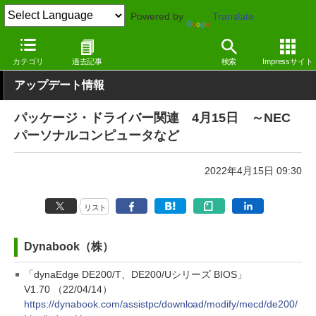
Powered by
Translate
窓の杜
その他の話題
トピック
アップデート
カテゴリ
過去記事
検索
Impressサイト
アップデート情報
パッケージ・ドライバー関連 4月15日 ～NEC
パーソナルコンピュータなど
2022年4月15日 09:30
リスト
Dynabook（株）
「dynaEdge DE200/T、DE200/Uシリーズ BIOS」
V1.70 （22/04/14）
https://dynabook.com/assistpc/download/modify/mecd/de200/