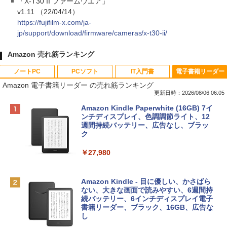
「X-T30 II ファームウエア」
v1.11 （22/04/14）
https://fujifilm-x.com/ja-
jp/support/download/firmware/cameras/x-t30-ii/
Amazon 売れ筋ランキング
ノートPC
PCソフト
IT入門書
電子書籍リーダー
Amazon 電子書籍リーダー の売れ筋ランキング
更新日時：2026/08/06 06:05
Apple 2026 MacBook Neo A18 Proチッ
Xbox プリペイドカード 10,000円 デジタ
生成AIパスポート公式テキスト 第４版
Amazon Kindle Paperwhite (16GB) 7イ
プ搭載13インチノートブック：AIとAppl
ルコード 【旧 Xbox ギフトカード】 [オ
ンチディスプレイ、色調調節ライト、12
e Intelligenceのために設計、Liquid Ret
ンラインコード]
週間持続バッテリー、広告なし、ブラッ
￥1,766
inaディスプレイ、8GBユニファイドメモ
ク
リ、512GB SSDストレージ、1080p Fac
￥10,000
eTime HDカメラ、Touch ID - インディ
￥27,980
ゴ
AIイラスト表現辞典: 思い通りの絵を引き
Robloxギフトカード - 800 Robux 【限
￥137,800
出す プロンプトの言葉 AI画像生成シリー
定バーチャルアイテムを含む】 【オンラ
Amazon Kindle - 目に優しい、かさばら
ズ (はぴーイラストLabo)
インゲームコード】 ロブロックス | オン
ない、大きな画面で読みやすい、6週間持
ラインコード版
続バッテリー、6インチディスプレイ電子
tomtoc 360°保護 15.6 16インチ パソコ
書籍リーダー、ブラック、16GB、広告な
￥99
ンケース Dell NEC Lavie ASUS HP dyna
し
￥1,300
book Lenovo対応