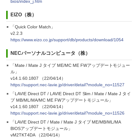
bios/index_j.htm
EIZO（株）
「Quick Color Match」
v2.2.3
https://www.eizo.co.jp/support/db/products/download/1054
NECパーソナルコンピュータ（株）
「Mate / Mate J タイプ ME/MC ME FWアップデートモジュー
ル」
v14.1.60.1807 （22/04/14）
https://support.nec-lavie.jp/driver/detail?module_no=11527
「LAVIE Direct DT / LAVIE Direct DT Slim / Mate / Mate J タイ
プ MB/ML/MA/MC ME FWアップデートモジュール」
v14.1.60.1807 （22/04/14）
https://support.nec-lavie.jp/driver/detail?module_no=11526
「LAVIE Direct DT / Mate / Mate J タイプ ME/MB/ML/MA
BIOSアップデートモジュール」
vM2TKT4DA （22/04/14）