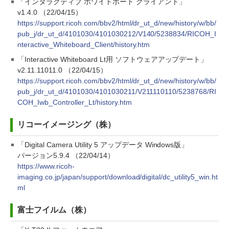
「インタラクティブ ホワイトボード クライアント」
v1.4.0 （22/04/15）
https://support.ricoh.com/bbv2/html/dr_ut_d/new/history/w/bb/
pub_j/dr_ut_d/4101030/4101030212/V140/5238834/RICOH_I
nteractive_Whiteboard_Client/history.htm
「Interactive Whiteboard Lt用 ソフトウェアアップデート」
v2.11.11011.0 （22/04/15）
https://support.ricoh.com/bbv2/html/dr_ut_d/new/history/w/bb/
pub_j/dr_ut_d/4101030/4101030211/V211110110/5238768/RI
COH_Iwb_Controller_Lt/history.htm
リコーイメージング（株）
「Digital Camera Utility 5 アップデータ Windows版」
バージョン5.9.4 （22/04/14）
https://www.ricoh-
imaging.co.jp/japan/support/download/digital/dc_utility5_win.ht
ml
富士フイルム（株）