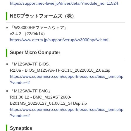
https://support.nec-lavie.jp/driver/detail?module_no=11524
NECプラットフォームズ（株）
「WX3000HPファームウェア」
v2.4.2 （22/04/14）
https://www.aterm.jp/support/verup/wx3000hp/fw.html
Super Micro Computer
「M12SWA-TF BIOS」
R2.0a - BIOS_M12SWA-TF-1C1C_20220318_2.0a.zip
https://www.supermicro.com/support/resources/bios_ipmi.php
?vendor=2
「M12SWA-TF BMC」
R01.00.12 - BMC_M12AST2600-
B201MS_20220127_01.00.12_STDsp.zip
https://www.supermicro.com/support/resources/bios_ipmi.php
?vendor=2
Synaptics