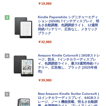
￥19,980
ClaudeCode いちばんやさしい 教科書:
￥2,952
非エンジニア 初心者 素人 でも安心 使い
Microsoft Office Home & Business 202
方 マニュアル AI副業にもコンテンツ作成
4(最新 永続版)|オンラインコード版|Wind
にもKindle出版にも！ 非エンジニアのた
ows11、10/mac対応|PC2台
Kindle Paperwhite シグニチャーエディ
めのAIコーディング入門シリーズ
Apple 2026 MacBook Air M5チップ搭載
ション (32GB) 7インチディスプレイ、明
13インチノートブック：AIとApple Intell
るさ自動調整、色調調節ライト、12週間
￥39,582
igence、13.6インチLiquid Retinaディ
持続バッテリー、広告なし、メタリック
￥99
スプレイ、24GBユニファイドメモリ、1
ブラック
TB SSD、12MPセンターフレームカメ
Robloxギフトカード - 2,000 Robux 【限
ラ、Touch ID - スカイブルー + 3年延長
￥32,980
FM TOWNS ハイパー・カタログ: 本体ハ
定バーチャルアイテムを含む】 【オンラ
AppleCare+ for 13インチMacBook Air
ードウェア・市販ソフトウェアのパーフ
インゲームコード】 ロブロックス | オン
(M5)|ダウンロード版
ェクトリストと最新エミュレータ紹介
ラインコード版
Amazon Kindle Colorsoft | 16GBストレ
￥331,701
ージ、防水、7インチカラーディスプレ
￥1,600
￥3,200
イ、色調調節ライト、最大8週間持続バッ
テリー、広告無し、ブラック (2025年発
【Amazon.co.jp限定】 HP ノートパソコ
売)
1冊ですべて身につくHTML & CSSとWe
Robloxギフトカード - 1000 Robux 【限
ン 15-fd 15.6インチ 16GBメモリ 512GB
bデザイン入門講座［第2版］
定バーチャルアイテムを含む】 【オンラ
SSD インテル Core 5
￥39,980
インゲームコード】 ロブロックス |オン
ラインコード版
￥2,326
￥129,800
New Amazon Kindle Scribe Colorsoft |
￥1,600
11インチカラーディスプレイ、64GBスト
FMV ノートパソコン WE1-K3 (MS 365 P
レージ、ノート機能搭載、明るさ自動調
ersonal/Copilotキー搭載/Win 11/15.6型/
整、色調調節ライト、プレミアムペン付