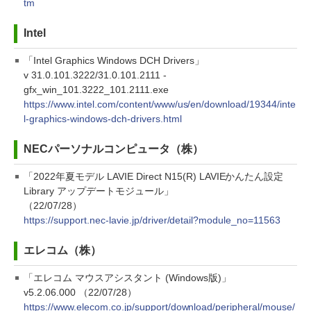
tm
Intel
「Intel Graphics Windows DCH Drivers」
v 31.0.101.3222/31.0.101.2111 -
gfx_win_101.3222_101.2111.exe
https://www.intel.com/content/www/us/en/download/19344/inte
l-graphics-windows-dch-drivers.html
NECパーソナルコンピュータ（株）
「2022年夏モデル LAVIE Direct N15(R) LAVIEかんたん設定
Library アップデートモジュール」
（22/07/28）
https://support.nec-lavie.jp/driver/detail?module_no=11563
エレコム（株）
「エレコム マウスアシスタント (Windows版)」
v5.2.06.000 （22/07/28）
https://www.elecom.co.jp/support/download/peripheral/mouse/