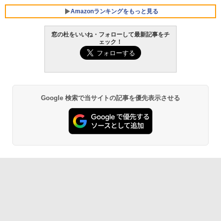
Amazonランキングをもっと見る
窓の杜をいいね・フォローして最新記事をチ
ェック！
Robloxギフトカード - 800 Robux 【限
生成AIパスポート公式テキスト 第４版
Amazon Kindle Paperwhite (16GB) 7イ
定バーチャルアイテムを含む】 【オンラ
ンチディスプレイ、色調調節ライト、12
インゲームコード】 ロブロックス | オン
週間持続バッテリー、広告なし、ブラッ
￥1,766
ラインコード版
ク
￥1,300
￥22,980
Google 検索で当サイトの記事を優先表示させる
AIイラスト表現辞典: 思い通りの絵を引き
出す プロンプトの言葉 AI画像生成シリー
Robloxギフトカード - 1000 Robux 【限
Amazon Kindle - 目に優しい、かさばら
ズ (はぴーイラストLabo)
定バーチャルアイテムを含む】 【オンラ
ない、大きな画面で読みやすい、6週間持
インゲームコード】 ロブロックス |オン
続バッテリー、6インチディスプレイ電子
ラインコード版
書籍リーダー、ブラック、16GB、広告な
￥480
し
￥1,600
￥16,980
ClaudeCode いちばんやさしい 教科書:
非エンジニア 初心者 素人 でも安心 使い
方 マニュアル AI副業にもコンテンツ作成
Microsoft Office Home & Business 202
にもKindle出版にも！ 非エンジニアのた
4(最新 永続版)|オンラインコード版|Wind
Kindle Paperwhite シグニチャーエディ
めのAIコーディング入門シリーズ
ows11、10/mac対応|PC2台
ション (32GB) 7インチディスプレイ、明
るさ自動調整、色調調節ライト、12週間