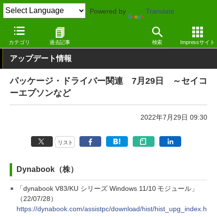
Powered by
Translate
窓の杜
その他の話題
トピック
アップデート
カテゴリ
過去記事
検索
Impressサイト
アップデート情報
パッケージ・ドライバー関連 7月29日 ～セイコ
ーエプソンなど
2022年7月29日 09:30
リスト
Dynabook（株）
「dynabook V83/KU シリーズ Windows 11/10 モジュール」
（22/07/28）
https://dynabook.com/assistpc/download/hist/hist_upg_index.h