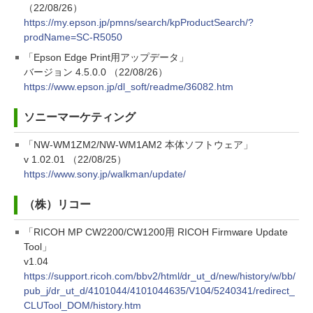
（22/08/26）
https://my.epson.jp/pmns/search/kpProductSearch/?
prodName=SC-R5050
「Epson Edge Print用アップデータ」
バージョン 4.5.0.0 （22/08/26）
https://www.epson.jp/dl_soft/readme/36082.htm
ソニーマーケティング
「NW-WM1ZM2/NW-WM1AM2 本体ソフトウェア」
v 1.02.01 （22/08/25）
https://www.sony.jp/walkman/update/
（株）リコー
「RICOH MP CW2200/CW1200用 RICOH Firmware Update
Tool」
v1.04
https://support.ricoh.com/bbv2/html/dr_ut_d/new/history/w/bb/
pub_j/dr_ut_d/4101044/4101044635/V104/5240341/redirect_
CLUTool_DOM/history.htm