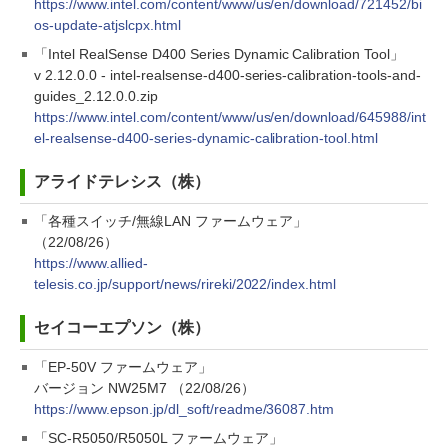
https://www.intel.com/content/www/us/en/download/721452/bi
os-update-atjslcpx.html
「Intel RealSense D400 Series Dynamic Calibration Tool」
v 2.12.0.0 - intel-realsense-d400-series-calibration-tools-and-
guides_2.12.0.0.zip
https://www.intel.com/content/www/us/en/download/645988/int
el-realsense-d400-series-dynamic-calibration-tool.html
アライドテレシス（株）
「各種スイッチ/無線LAN ファームウェア」
（22/08/26）
https://www.allied-
telesis.co.jp/support/news/rireki/2022/index.html
セイコーエプソン（株）
「EP-50V ファームウェア」
バージョン NW25M7 （22/08/26）
https://www.epson.jp/dl_soft/readme/36087.htm
「SC-R5050/R5050L ファームウェア」