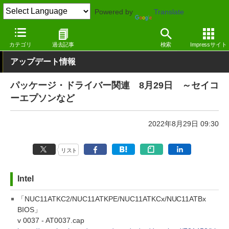
Powered by
Translate
窓の杜
その他の話題
トピック
アップデート
カテゴリ
過去記事
検索
Impressサイト
アップデート情報
パッケージ・ドライバー関連 8月29日 ～セイコ
ーエプソンなど
2022年8月29日 09:30
リスト
Intel
「NUC11ATKC2/NUC11ATKPE/NUC11ATKCx/NUC11ATBx
BIOS」
v 0037 - AT0037.cap