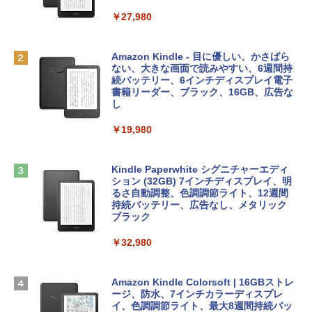
リ、512GB SSDストレージ、1080p Fac
￥10,000
eTime HDカメラ、Touch ID - インディ
￥27,980
ゴ
AIイラスト表現辞典: 思い通りの絵を引き
Robloxギフトカード - 800 Robux 【限
￥137,800
出す プロンプトの言葉 AI画像生成シリー
定バーチャルアイテムを含む】 【オンラ
Amazon Kindle - 目に優しい、かさばら
ズ (はぴーイラストLabo)
インゲームコード】 ロブロックス | オン
ない、大きな画面で読みやすい、6週間持
ラインコード版
続バッテリー、6インチディスプレイ電子
tomtoc 360°保護 15.6 16インチ パソコ
書籍リーダー、ブラック、16GB、広告な
￥99
ンケース Dell NEC Lavie ASUS HP dyna
し
￥1,300
book Lenovo対応
￥19,980
ClaudeCode いちばんやさしい 教科書:
￥2,952
非エンジニア 初心者 素人 でも安心 使い
Microsoft Office Home & Business 202
方 マニュアル AI副業にもコンテンツ作成
4(最新 永続版)|オンラインコード版|Wind
にもKindle出版にも！ 非エンジニアのた
ows11、10/mac対応|PC2台
Kindle Paperwhite シグニチャーエディ
めのAIコーディング入門シリーズ
Apple 2026 MacBook Air M5チップ搭載
ション (32GB) 7インチディスプレイ、明
13インチノートブック：AIとApple Intell
るさ自動調整、色調調節ライト、12週間
￥39,582
igence、13.6インチLiquid Retinaディ
持続バッテリー、広告なし、メタリック
￥99
スプレイ、24GBユニファイドメモリ、1
ブラック
TB SSDストレージ、12MPセンターフレ
Robloxギフトカード - 2,000 Robux 【限
ームカメラ、日本語キーボード、Touch I
￥32,980
FM TOWNS ハイパー・カタログ: 本体ハ
定バーチャルアイテムを含む】 【オンラ
D - スカイブルー
ードウェア・市販ソフトウェアのパーフ
インゲームコード】 ロブロックス | オン
ェクトリストと最新エミュレータ紹介
ラインコード版
￥298,901
Amazon Kindle Colorsoft | 16GBストレ
ージ、防水、7インチカラーディスプレ
￥1,600
￥3,200
イ、色調調節ライト、最大8週間持続バッ