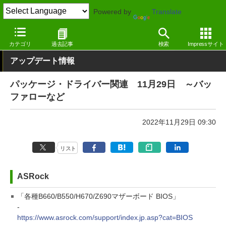
Powered by
Translate
窓の杜
その他の話題
トピック
アップデート
カテゴリ
過去記事
検索
Impressサイト
アップデート情報
パッケージ・ドライバー関連 11月29日 ～バッ
ファローなど
2022年11月29日 09:30
リスト
ASRock
「各種B660/B550/H670/Z690マザーボード BIOS」
-
https://www.asrock.com/support/index.jp.asp?cat=BIOS