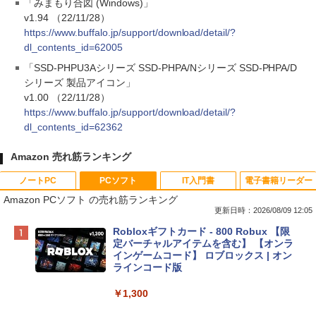
「みまもり合図 (Windows)」
v1.94 （22/11/28）
https://www.buffalo.jp/support/download/detail/?
dl_contents_id=62005
「SSD-PHPU3Aシリーズ SSD-PHPA/Nシリーズ SSD-PHPA/D
シリーズ 製品アイコン」
v1.00 （22/11/28）
https://www.buffalo.jp/support/download/detail/?
dl_contents_id=62362
Amazon 売れ筋ランキング
ノートPC
PCソフト
IT入門書
電子書籍リーダー
Amazon PCソフト の売れ筋ランキング
更新日時：2026/08/09 12:05
Apple 2026 MacBook Neo A18 Proチッ
Robloxギフトカード - 800 Robux 【限
プ搭載13インチノートブック：AIとAppl
定バーチャルアイテムを含む】 【オンラ
e Intelligenceのために設計、Liquid Ret
インゲームコード】 ロブロックス | オン
inaディスプレイ、8GBユニファイドメモ
ラインコード版
リ、256GB SSDストレージ、1080p Fac
eTime HDカメラ - インディゴ
￥1,300