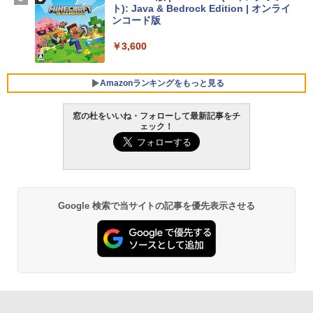
￥129,800
ト): Java & Bedrock Edition | オンライ
ンコード版
FMV ノートパソコン WE1-K3 (MS 365 P
￥3,600
ersonal/Copilotキー搭載/Win 11/15.6型/
Core i5/16GB/SSD 512GB/ホワイト) FM
VWK3E15W_AZ
Amazonランキングをもっと見る
￥139,880
窓の杜をいいね・フォローして最新記事をチ
ェック！
生成AIパスポート公式テキスト 第４版
Amazon Kindle - 目に優しい、かさばら
ない、大きな画面で読みやすい、6週間持
続バッテリー、6インチディスプレイ電子
￥1,766
書籍リーダー、マッチャ、16GB、広告な
し
Google 検索で当サイトの記事を優先表示させる
￥16,980
1冊ですべて身につくHTML & CSSとWe
bデザイン入門講座［第2版］
Kindle Paperwhite シグニチャーエディ
ション (32GB) 7インチディスプレイ、明
￥1,292
るさ自動調整、色調調節ライト、12週間
持続バッテリー、広告なし、メタリック
ブラック