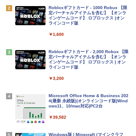
￥119,800
Robloxギフトカード - 1000 Robux 【限
定バーチャルアイテムを含む】 【オンラ
tomtoc 360°保護 15.6 16インチ パソコ
インゲームコード】 ロブロックス |オン
ンケース Dell NEC Lavie ASUS HP dyna
ラインコード版
book Lenovo対応
￥1,600
￥2,952
Robloxギフトカード - 2,000 Robux 【限
Apple 2026 MacBook Air M5チップ搭載
定バーチャルアイテムを含む】 【オンラ
13インチノートブック：AIとApple Intell
インゲームコード】 ロブロックス | オン
igence、13.6インチLiquid Retinaディ
ラインコード版
スプレイ、16GBユニファイドメモリ、1
TB SSDストレージ、12MPセンターフレ
￥3,200
ームカメラ、日本語キーボード、Touch I
D - ミッドナイト
Microsoft Office Home & Business 202
￥278,800
4(最新 永続版)|オンラインコード版|Wind
ows11、10/mac対応|PC2台
【Amazon.co.jp限定】 HP ノートパソコ
￥39,582
ン 15-fd 15.6インチ 16GBメモリ 512GB
SSD インテル Core 5
Windows版 | Minecraft (マインクラフ