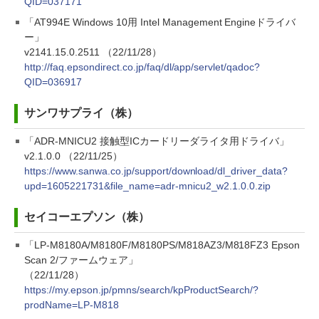
QID=037171
「AT994E Windows 10用 Intel Management Engineドライバ
ー」
v2141.15.0.2511 （22/11/28）
http://faq.epsondirect.co.jp/faq/dl/app/servlet/qadoc?
QID=036917
サンワサプライ（株）
「ADR-MNICU2 接触型ICカードリーダライタ用ドライバ」
v2.1.0.0 （22/11/25）
https://www.sanwa.co.jp/support/download/dl_driver_data?
upd=1605221731&file_name=adr-mnicu2_w2.1.0.0.zip
セイコーエプソン（株）
「LP-M8180A/M8180F/M8180PS/M818AZ3/M818FZ3 Epson
Scan 2/ファームウェア」
（22/11/28）
https://my.epson.jp/pmns/search/kpProductSearch/?
prodName=LP-M818