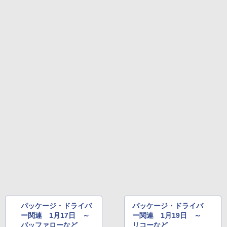
￥99
￥39,582
ブラック
￥27,980
1冊ですべて身につくHTML & CSSとWe
Robloxギフトカード - 2,000 Robux 【限
bデザイン入門講座［第2版］
定バーチャルアイテムを含む】 【オンラ
インゲームコード】 ロブロックス | オン
ラインコード版
Amazon Kindle Colorsoft | 16GBストレ
￥1,292
ージ、防水、7インチカラーディスプレ
イ、色調調節ライト、最大8週間持続バッ
￥3,200
テリー、広告無し、ブラック (2025年発
売)
FM TOWNS ハイパー・カタログ: 本体ハ
ードウェア・市販ソフトウェアのパーフ
Windows版 | Minecraft (マインクラフ
￥31,980
ェクトリストと最新エミュレータ紹介
ト): Java & Bedrock Edition | オンライ
ンコード版
￥1,600
New Amazon Kindle Scribe Colorsoft |
￥3,600
11インチカラーディスプレイ、64GBスト
レージ、ノート機能搭載、明るさ自動調
整、色調調節ライト、プレミアムペン付
き、グラファイト
￥115,980
パッケージ・ドライバ
パッケージ・ドライバ
ー関連 1月17日 ～
ー関連 1月19日 ～
バッファローなど
リコーなど