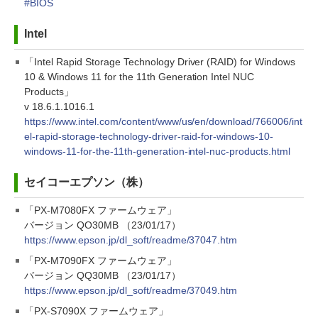
#BIOS
Intel
「Intel Rapid Storage Technology Driver (RAID) for Windows
10 & Windows 11 for the 11th Generation Intel NUC
Products」
v 18.6.1.1016.1
https://www.intel.com/content/www/us/en/download/766006/int
el-rapid-storage-technology-driver-raid-for-windows-10-
windows-11-for-the-11th-generation-intel-nuc-products.html
セイコーエプソン（株）
「PX-M7080FX ファームウェア」
バージョン QO30MB （23/01/17）
https://www.epson.jp/dl_soft/readme/37047.htm
「PX-M7090FX ファームウェア」
バージョン QQ30MB （23/01/17）
https://www.epson.jp/dl_soft/readme/37049.htm
「PX-S7090X ファームウェア」