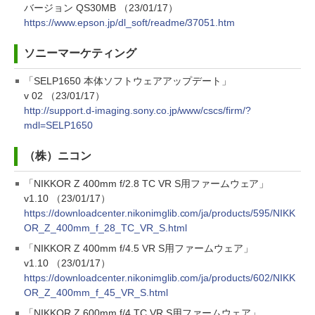
バージョン QS30MB （23/01/17）
https://www.epson.jp/dl_soft/readme/37051.htm
ソニーマーケティング
「SELP1650 本体ソフトウェアアップデート」
v 02 （23/01/17）
http://support.d-imaging.sony.co.jp/www/cscs/firm/?
mdl=SELP1650
（株）ニコン
「NIKKOR Z 400mm f/2.8 TC VR S用ファームウェア」
v1.10 （23/01/17）
https://downloadcenter.nikonimglib.com/ja/products/595/NIKK
OR_Z_400mm_f_28_TC_VR_S.html
「NIKKOR Z 400mm f/4.5 VR S用ファームウェア」
v1.10 （23/01/17）
https://downloadcenter.nikonimglib.com/ja/products/602/NIKK
OR_Z_400mm_f_45_VR_S.html
「NIKKOR Z 600mm f/4 TC VR S用ファームウェア」