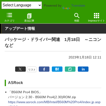
Powered by
Translate
窓の杜
その他の話題
トピック
アップデート
カテゴリ
過去記事
検索
Impressサイト
アップデート情報
パッケージ・ドライバー関連 1月18日 ～ニコン
など
2023年1月18日 12:11
リスト
ASRock
「B560M Pro4 BIOS」
バージョン 2.30 - B560M Pro4(2.30)ROM.zip
https://www.asrock.com/MB/Intel/B560M%20Pro4/index.jp.asp