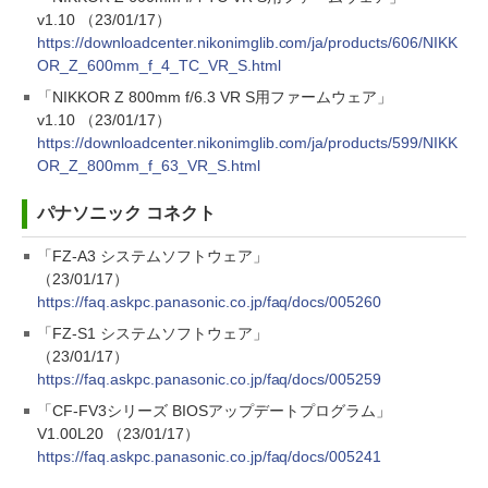
v1.10 （23/01/17）
https://downloadcenter.nikonimglib.com/ja/products/606/NIKK
OR_Z_600mm_f_4_TC_VR_S.html
「NIKKOR Z 800mm f/6.3 VR S用ファームウェア」
v1.10 （23/01/17）
https://downloadcenter.nikonimglib.com/ja/products/599/NIKK
OR_Z_800mm_f_63_VR_S.html
パナソニック コネクト
「FZ-A3 システムソフトウェア」
（23/01/17）
https://faq.askpc.panasonic.co.jp/faq/docs/005260
「FZ-S1 システムソフトウェア」
（23/01/17）
https://faq.askpc.panasonic.co.jp/faq/docs/005259
「CF-FV3シリーズ BIOSアップデートプログラム」
V1.00L20 （23/01/17）
https://faq.askpc.panasonic.co.jp/faq/docs/005241