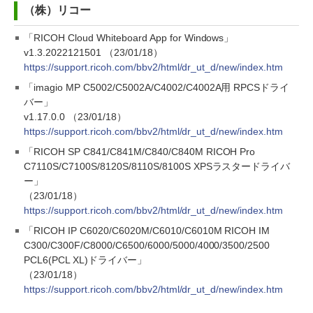
（株）リコー
「RICOH Cloud Whiteboard App for Windows」
v1.3.2022121501 （23/01/18）
https://support.ricoh.com/bbv2/html/dr_ut_d/new/index.htm
「imagio MP C5002/C5002A/C4002/C4002A用 RPCSドライ
バー」
v1.17.0.0 （23/01/18）
https://support.ricoh.com/bbv2/html/dr_ut_d/new/index.htm
「RICOH SP C841/C841M/C840/C840M RICOH Pro
C7110S/C7100S/8120S/8110S/8100S XPSラスタードライバ
ー」
（23/01/18）
https://support.ricoh.com/bbv2/html/dr_ut_d/new/index.htm
「RICOH IP C6020/C6020M/C6010/C6010M RICOH IM
C300/C300F/C8000/C6500/6000/5000/4000/3500/2500
PCL6(PCL XL)ドライバー」
（23/01/18）
https://support.ricoh.com/bbv2/html/dr_ut_d/new/index.htm