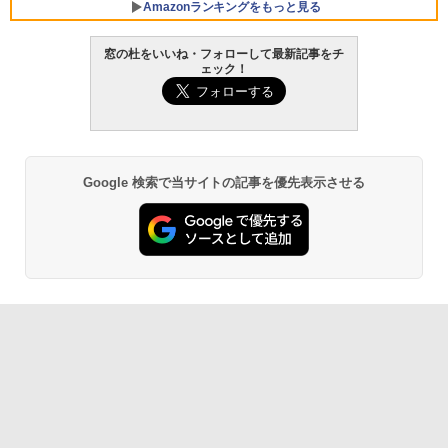
Amazonランキングをもっと見る
窓の杜をいいね・フォローして最新記事をチ
ェック！
Robloxギフトカード - 800 Robux 【限
生成AIパスポート公式テキスト 第４版
Amazon Kindle Paperwhite (16GB) 7イ
定バーチャルアイテムを含む】 【オンラ
ンチディスプレイ、色調調節ライト、12
インゲームコード】 ロブロックス | オン
週間持続バッテリー、広告なし、ブラッ
￥1,766
ラインコード版
ク
￥1,300
￥22,980
Google 検索で当サイトの記事を優先表示させる
AIイラスト表現辞典: 思い通りの絵を引き
出す プロンプトの言葉 AI画像生成シリー
Robloxギフトカード - 1000 Robux 【限
Amazon Kindle - 目に優しい、かさばら
ズ (はぴーイラストLabo)
定バーチャルアイテムを含む】 【オンラ
ない、大きな画面で読みやすい、6週間持
インゲームコード】 ロブロックス |オン
続バッテリー、6インチディスプレイ電子
ラインコード版
書籍リーダー、ブラック、16GB、広告な
￥480
し
￥1,600
￥16,980
ClaudeCode いちばんやさしい 教科書:
非エンジニア 初心者 素人 でも安心 使い
方 マニュアル AI副業にもコンテンツ作成
Microsoft Office Home & Business 202
にもKindle出版にも！ 非エンジニアのた
4(最新 永続版)|オンラインコード版|Wind
Kindle Paperwhite シグニチャーエディ
めのAIコーディング入門シリーズ
ows11、10/mac対応|PC2台
ション (32GB) 7インチディスプレイ、明
るさ自動調整、色調調節ライト、12週間
持続バッテリー、広告なし、メタリック