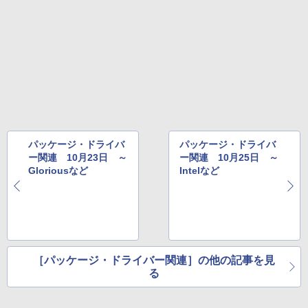
￥39,980
New Amazon Kindle Scribe Colorsoft |
11インチカラーディスプレイ、64GBスト
レージ、ノート機能搭載、明るさ自動調
整、色調調節ライト、プレミアムペン付
き、グラファイト
￥115,980
パッケージ・ドライバ
パッケージ・ドライバ
ー関連 10月23日 ～
ー関連 10月25日 ～
Gloriousなど
Intelなど
［パッケージ・ドライバー関連］の他の記事を見
る