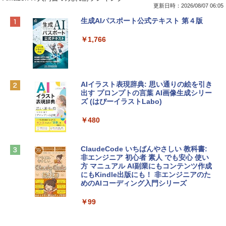
更新日時：2026/08/07 06:05
Apple 2026 MacBook Neo A18 Proチッ
Robloxギフトカード - 800 Robux 【限
生成AIパスポート公式テキスト 第４版
プ搭載13インチノートブック：AIとAppl
定バーチャルアイテムを含む】 【オンラ
e Intelligence、Liquid Retinaディスプ
インゲームコード】 ロブロックス | オン
￥1,766
レイ、8GBメモリ、512GB SSD、1080p
ラインコード版
FaceTime HDカメラ、Touch ID - インデ
ィゴ + 3年延長 AppleCare+ for 13インチ
￥1,300
MacBook Neo(A18 Pro)|ダウンロード版
AIイラスト表現辞典: 思い通りの絵を引き
￥162,598
出す プロンプトの言葉 AI画像生成シリー
Microsoft Office Home & Business 202
ズ (はぴーイラストLabo)
4(最新 永続版)|オンラインコード版|Wind
ows11、10/mac対応|PC2台
tomtoc 360°保護 15.6 16インチ パソコ
￥480
ンケース Dell NEC Lavie ASUS HP dyna
￥39,582
book Lenovo対応
ClaudeCode いちばんやさしい 教科書:
￥2,952
非エンジニア 初心者 素人 でも安心 使い
Robloxギフトカード - 2,000 Robux 【限
方 マニュアル AI副業にもコンテンツ作成
定バーチャルアイテムを含む】 【オンラ
にもKindle出版にも！ 非エンジニアのた
インゲームコード】 ロブロックス | オン
めのAIコーディング入門シリーズ
Apple 2026 MacBook Air M5チップ搭載
ラインコード版
13インチノートブック：AIとApple Intell
igence、13.6インチLiquid Retinaディ
￥99
￥3,200
スプレイ、24GBユニファイドメモリ、1
TB SSD、12MPセンターフレームカメ