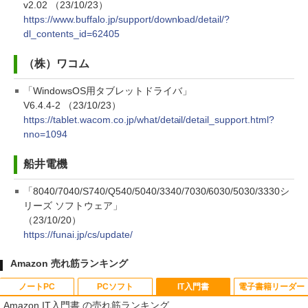
v2.02 （23/10/23）
https://www.buffalo.jp/support/download/detail/?
dl_contents_id=62405
（株）ワコム
「WindowsOS用タブレットドライバ」
V6.4.4-2 （23/10/23）
https://tablet.wacom.co.jp/what/detail/detail_support.html?
nno=1094
船井電機
「8040/7040/S740/Q540/5040/3340/7030/6030/5030/3330シ
リーズ ソフトウェア」
（23/10/20）
https://funai.jp/cs/update/
Amazon 売れ筋ランキング
ノートPC
PCソフト
IT入門書
電子書籍リーダー
Amazon IT入門書 の売れ筋ランキング