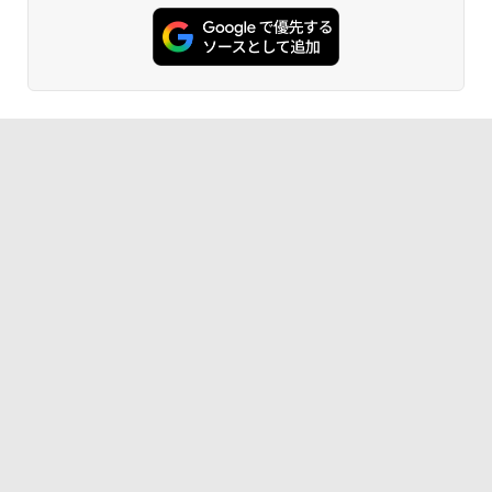
Amazon Kindle - 目に優しい、かさばら
ない、大きな画面で読みやすい、6週間持
続バッテリー、6インチディスプレイ電子
書籍リーダー、ブラック、16GB、広告な
し
￥19,980
Kindle Paperwhite シグニチャーエディ
ション (32GB) 7インチディスプレイ、明
るさ自動調整、色調調節ライト、12週間
持続バッテリー、広告なし、メタリック
ブラック
￥32,980
Amazon Kindle Colorsoft | 16GBストレ
ージ、防水、7インチカラーディスプレ
イ、色調調節ライト、最大8週間持続バッ
テリー、広告無し、ブラック (2025年発
売)