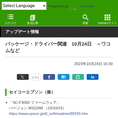
Powered by
Translate
窓の杜
その他の話題
トピック
アップデート
カテゴリ
過去記事
検索
Impressサイト
アップデート情報
パッケージ・ドライバー関連 10月24日 ～ワコ
ムなど
2023年10月24日 10:30
リスト
セイコーエプソン（株）
「SC-F3050 ファームウェア」
バージョン MS22N9 （23/10/23）
https://www.epson.jp/dl_soft/readme/39293.htm