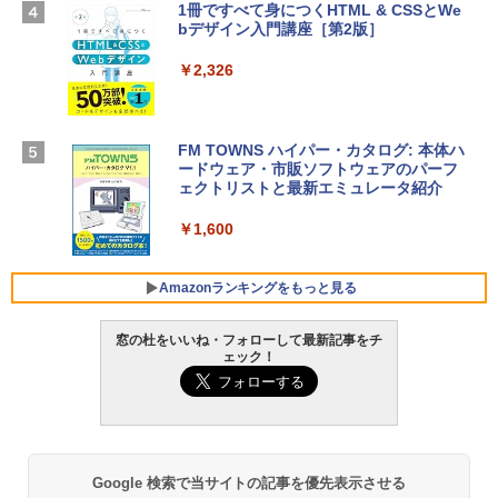
ラ、Touch ID - ミッドナイト + 3年延長
1冊ですべて身につくHTML & CSSとWe
Robloxギフトカード - 1000 Robux 【限
AppleCare+ for 13インチMacBook Air
bデザイン入門講座［第2版］
定バーチャルアイテムを含む】 【オンラ
(M5)|ダウンロード版
インゲームコード】 ロブロックス |オン
ラインコード版
￥2,326
￥347,600
￥1,600
【Amazon.co.jp限定】 HP ノートパソコ
FM TOWNS ハイパー・カタログ: 本体ハ
ン 15-fd 15.6インチ 16GBメモリ 512GB
ードウェア・市販ソフトウェアのパーフ
Windows版 | Minecraft (マインクラフ
SSD インテル Core 5
ェクトリストと最新エミュレータ紹介
ト): Java & Bedrock Edition | オンライ
ンコード版
￥129,800
￥1,600
￥3,600
FMV ノートパソコン WE1-K3 (MS 365 P
Amazonランキングをもっと見る
ersonal/Copilotキー搭載/Win 11/15.6型/
Core i5/16GB/SSD 512GB/ホワイト) FM
窓の杜をいいね・フォローして最新記事をチ
VWK3E15W_AZ
ェック！
Amazon Kindle Paperwhite (16GB) 7イ
￥123,400
ンチディスプレイ、色調調節ライト、12
週間持続バッテリー、広告なし、ブラッ
ク
￥27,980
Google 検索で当サイトの記事を優先表示させる