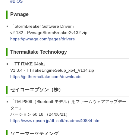
#BIOS
Pwnage
「StormBreaker Software Driver」
v2.132 - PwnageStormBreaker2v132.zip
https://pwnage.com/pages/drivers
Thermaltake Technology
「TT iTAKE 64bit」
V1.3.4 - TTiTakeEngineSetup_x64_V134.zip
https://jp.thermaltake.com/downloads
セイコーエプソン（株）
「TM-P80II（Bluetoothモデル）用ファームウェアアップデー
ター」
バージョン 60.18 （24/06/21）
https://www.epson.jp/dl_soft/readme/40884.htm
ソニーマーケティング