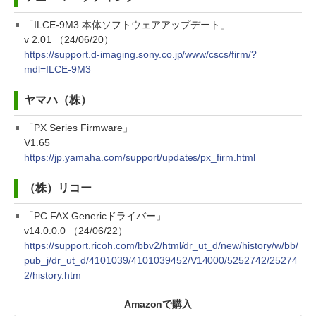
「ILCE-9M3 本体ソフトウェアアップデート」
v 2.01 （24/06/20）
https://support.d-imaging.sony.co.jp/www/cscs/firm/?
mdl=ILCE-9M3
ヤマハ（株）
「PX Series Firmware」
V1.65
https://jp.yamaha.com/support/updates/px_firm.html
（株）リコー
「PC FAX Genericドライバー」
v14.0.0.0 （24/06/22）
https://support.ricoh.com/bbv2/html/dr_ut_d/new/history/w/bb/
pub_j/dr_ut_d/4101039/4101039452/V14000/5252742/25274
2/history.htm
Amazonで購入