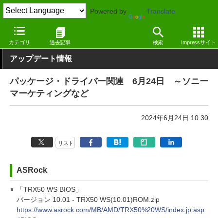
Powered by
Translate
窓の杜
その他の話題
トピック
アップデート
カテゴリ
過去記事
検索
Impressサイト
アップデート情報
パッケージ・ドライバー関連 6月24日 ～ソニー
マーケティングなど
2024年6月24日 10:30
リスト
ASRock
「TRX50 WS BIOS」
バージョン 10.01 - TRX50 WS(10.01)ROM.zip
https://www.asrock.com/MB/AMD/TRX50%20WS/index.jp.asp