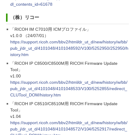
dl_contents_id=61678
（株）リコー
「RICOH IM C7010用 ICMプロファイル」
v1.0.0 （24/07/01）
https://support.ricoh.com/bbv2/html/dr_ut_d/new/history/w/bb/
pub_j/dr_ut_d/4101048/4101048592/V100/5252950/252950/h
istory.htm
「RICOH IP C8500/C8500M用 RICOH Firmware Update
Tool」
v1.00
https://support.ricoh.com/bbv2/html/dr_ut_d/new/history/w/bb/
pub_j/dr_ut_d/4101048/4101048533/V100/5252855/redirect_
CLUTool_DOM/history.htm
「RICOH IP C8510/C8510M用 RICOH Firmware Update
Tool」
v1.04
https://support.ricoh.com/bbv2/html/dr_ut_d/new/history/w/bb/
pub_j/dr_ut_d/4101048/4101048572/V104/5252917/redirect_