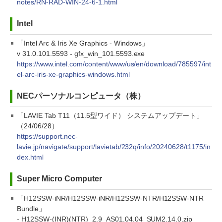
notes/RN-RAD-WIN-24-6-1.html
Intel
「Intel Arc & Iris Xe Graphics - Windows」
v 31.0.101.5593 - gfx_win_101.5593.exe
https://www.intel.com/content/www/us/en/download/785597/int
el-arc-iris-xe-graphics-windows.html
NECパーソナルコンピュータ（株）
「LAVIE Tab T11（11.5型ワイド） システムアップデート」
（24/06/28）
https://support.nec-
lavie.jp/navigate/support/lavietab/232q/info/20240628/t1175/in
dex.html
Super Micro Computer
「H12SSW-iNR/H12SSW-iNR/H12SSW-NTR/H12SSW-NTR
Bundle」
- H12SSW-(INR)(NTR)_2.9_AS01.04.04_SUM2.14.0.zip