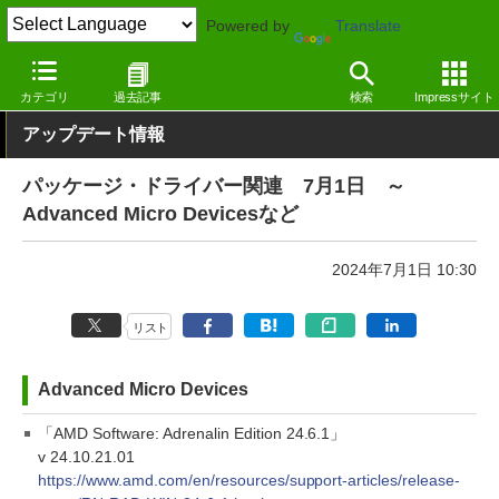
Powered by
Translate
窓の杜
その他の話題
トピック
アップデート
カテゴリ
過去記事
検索
Impressサイト
アップデート情報
パッケージ・ドライバー関連 7月1日 ～
Advanced Micro Devicesなど
2024年7月1日 10:30
リスト
Advanced Micro Devices
「AMD Software: Adrenalin Edition 24.6.1」
v 24.10.21.01
https://www.amd.com/en/resources/support-articles/release-