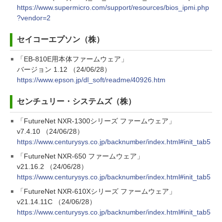
https://www.supermicro.com/support/resources/bios_ipmi.php
?vendor=2
セイコーエプソン（株）
「EB-810E用本体ファームウェア」
バージョン 1.12 （24/06/28）
https://www.epson.jp/dl_soft/readme/40926.htm
センチュリー・システムズ（株）
「FutureNet NXR-1300シリーズ ファームウェア」
v7.4.10 （24/06/28）
https://www.centurysys.co.jp/backnumber/index.html#init_tab5
「FutureNet NXR-650 ファームウェア」
v21.16.2 （24/06/28）
https://www.centurysys.co.jp/backnumber/index.html#init_tab5
「FutureNet NXR-610Xシリーズ ファームウェア」
v21.14.11C （24/06/28）
https://www.centurysys.co.jp/backnumber/index.html#init_tab5