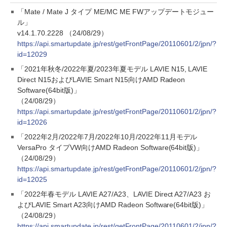
「Mate / Mate J タイプ ME/MC ME FWアップデートモジュー
ル」
v14.1.70.2228 （24/08/29）
https://api.smartupdate.jp/rest/getFrontPage/20110601/2/jpn/?
id=12029
「2021年秋冬/2022年夏/2023年夏モデル LAVIE N15, LAVIE
Direct N15およびLAVIE Smart N15向けAMD Radeon
Software(64bit版)」
（24/08/29）
https://api.smartupdate.jp/rest/getFrontPage/20110601/2/jpn/?
id=12026
「2022年2月/2022年7月/2022年10月/2022年11月モデル
VersaPro タイプVW向けAMD Radeon Software(64bit版)」
（24/08/29）
https://api.smartupdate.jp/rest/getFrontPage/20110601/2/jpn/?
id=12025
「2022年春モデル LAVIE A27/A23、LAVIE Direct A27/A23 お
よびLAVIE Smart A23向けAMD Radeon Software(64bit版)」
（24/08/29）
https://api.smartupdate.jp/rest/getFrontPage/20110601/2/jpn/?