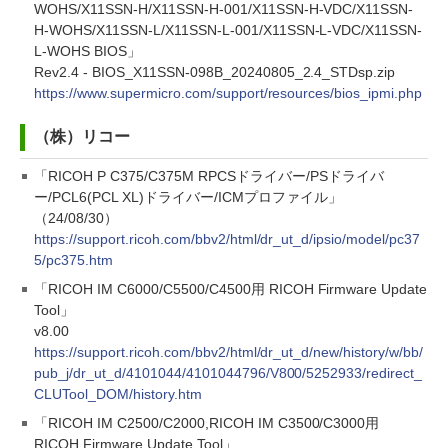
WOHS/X11SSN-H/X11SSN-H-001/X11SSN-H-VDC/X11SSN-
H-WOHS/X11SSN-L/X11SSN-L-001/X11SSN-L-VDC/X11SSN-
L-WOHS BIOS」
Rev2.4 - BIOS_X11SSN-098B_20240805_2.4_STDsp.zip
https://www.supermicro.com/support/resources/bios_ipmi.php
（株）リコー
「RICOH P C375/C375M RPCSドライバー/PSドライバ
ー/PCL6(PCL XL)ドライバー/ICMプロファイル」
（24/08/30）
https://support.ricoh.com/bbv2/html/dr_ut_d/ipsio/model/pc37
5/pc375.htm
「RICOH IM C6000/C5500/C4500用 RICOH Firmware Update
Tool」
v8.00
https://support.ricoh.com/bbv2/html/dr_ut_d/new/history/w/bb/
pub_j/dr_ut_d/4101044/4101044796/V800/5252933/redirect_
CLUTool_DOM/history.htm
「RICOH IM C2500/C2000,RICOH IM C3500/C3000用
RICOH Firmware Update Tool」