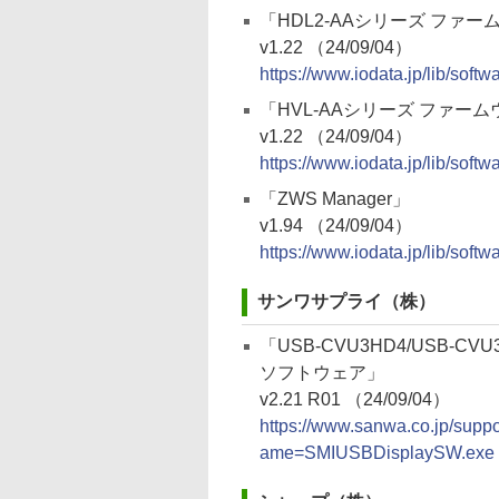
「HDL2-AAシリーズ ファー
v1.22 （24/09/04）
https://www.iodata.jp/lib/soft
「HVL-AAシリーズ ファー
v1.22 （24/09/04）
https://www.iodata.jp/lib/soft
「ZWS Manager」
v1.94 （24/09/04）
https://www.iodata.jp/lib/soft
サンワサプライ（株）
「USB-CVU3HD4/USB-
ソフトウェア」
v2.21 R01 （24/09/04）
https://www.sanwa.co.jp/supp
ame=SMIUSBDisplaySW.exe