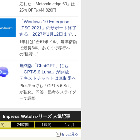
応した「Motorola edge 60」は
25％OFFの44,820円
「Windows 10 Enterprise
LTSC 2021」のサポート終了
迫る、2027年1月12日まで
～ESUは9月1日から販売
1年目は1台61米ドル、毎年倍額
で最長3年。あくまで移行へ
の“橋渡し”
無料版「ChatGPT」にも
「GPT-5.6 Luna」が開放、
テキストチャットは無制限へ
Plus/Proでも「GPT-5.6 Sol」
が強化、即答・熟考をスライダ
ーで調整
Impress Watchシリーズ 人気記事
時間
24時間
1週間
1カ月
もっと見る