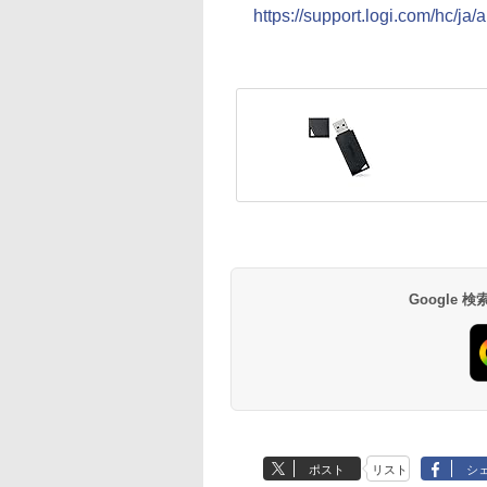
https://support.logi.com/hc/ja
Google
ポスト
リスト
シ