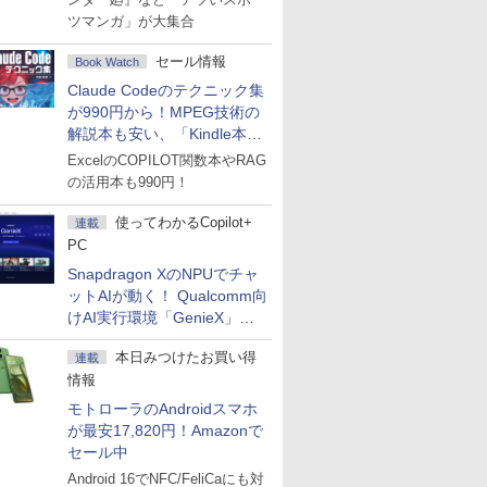
ツマンガ」が大集合
セール情報
Book Watch
Claude Codeのテクニック集
が990円から！MPEG技術の
解説本も安い、「Kindle本サ
マーセール」第2弾開始！
ExcelのCOPILOT関数本やRAG
の活用本も990円！
使ってわかるCopilot+
連載
PC
Snapdragon XのNPUでチャ
ットAIが動く！ Qualcomm向
けAI実行環境「GenieX」を
試してみた
本日みつけたお買い得
連載
情報
モトローラのAndroidスマホ
が最安17,820円！Amazonで
セール中
Android 16でNFC/FeliCaにも対