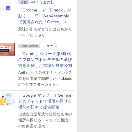
やじうまの杜
連載
「Chrome」で「Firefox」が
動く……!? WebAssembly
で実装された「Gecko」エン
ジン
意味があるかどうかはともかく
ロマンたっぷり
ニュース
Book Watch
「Claude」シリーズ第5世代
のプロンプトやモデルの選び
方を図解した書籍が無償公開
Anthropicの公式ドキュメント2
本を日本語で図解した『Claude
5世代 マスターガイド』
「Google マップ」でGemini
とのチャットで場所を探せる
機能が日本で提供開始
自然な会話形式で複雑な条件の
場所を探せる［マップに相談］
の対象国が拡大