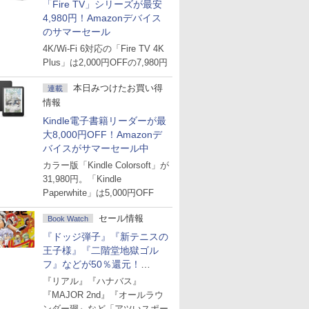
「Fire TV」シリーズが最安
4,980円！Amazonデバイス
のサマーセール
4K/Wi-Fi 6対応の「Fire TV 4K
Plus」は2,000円OFFの7,980円
本日みつけたお買い得
連載
情報
Kindle電子書籍リーダーが最
大8,000円OFF！Amazonデ
バイスがサマーセール中
カラー版「Kindle Colorsoft」が
31,980円。「Kindle
Paperwhite」は5,000円OFF
セール情報
Book Watch
『ドッジ弾子』『新テニスの
王子様』『二階堂地獄ゴル
フ』などが50％還元！
Amazonマンガ週末セール
『リアル』『ハナバス』
『MAJOR 2nd』『オールラウ
ンダー廻』など「アツいスポー