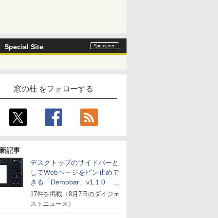
Special Site
窓の杜 をフォローする
新記事
デスクトップのサイドバーと
してWebページをピン止めで
きる「Demobar」v1.1.0 ほ
か
17件を掲載（8月7日のダイジェ
ストニュース）