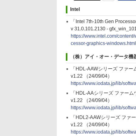
Intel
「Intel 7th-10th Gen Process
v 31.0.101.2130 - gfx_win_10
https://www.intel.com/content
cessor-graphics-windows.html
（株）アイ・オー・データ機
「HDL-AAWシリーズ ファ
v1.22 （24/09/04）
https://www.iodata.jp/lib/soft
「HDL-AAシリーズ ファー
v1.22 （24/09/04）
https://www.iodata.jp/lib/soft
「HDL2-AAWシリーズ ファ
v1.22 （24/09/04）
https://www.iodata.jp/lib/soft