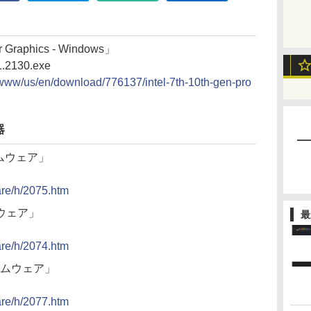
or Graphics - Windows」
1.2130.exe
/www/us/en/download/776137/intel-7th-10th-gen-pro
器
ームウェア」
ware/h/2075.htm
ムウェア」
最
ware/h/2074.htm
ームウェア」
ware/h/2077.htm