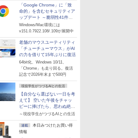
「Google Chrome」に「致
命的」を含むセキュリティア
ップデート ～脆弱性41件に
対処
Windows/Mac環境には
v151.0.7922.108/.109が展開中
老舗のマウスユーティリティ
「チューチューマウス」がAI
の力を借りて15年ぶりに復活
64bit化、Windows 10/11、
「Chrome」も走り回る。復活
記念で2026年末まで500円
現役学生がつづるAIとの生活
【自分なら選ばない一日を考
えて】 空いた午後をチャッ
ピーに捧げたら、思わぬ絶景
に出会った話
～現役学生がつづるAIとの生活
本日みつけたお買い得
連載
情報