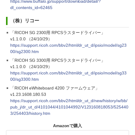
https://www.buffalo.jp/support/download/detail/?
dl_contents_id=62465
（株）リコー
「RICOH SG 2300用 RPCSラスタードライバー」
v1.1.0.0 （24/10/29）
https://support.ricoh.com/bbv2/html/dr_ut_d/ipsio/model/sg23
00/sg2300.htm
「RICOH SG 3300用 RPCSラスタードライバー」
v1.1.0.0 （24/10/29）
https://support.ricoh.com/bbv2/html/dr_ut_d/ipsio/model/sg33
00/sg3300.htm
「RICOH eWhiteboard 4200 ファームウェア」
v1.23.1608.180.53
https://support.ricoh.com/bbv2/html/dr_ut_d/new/history/w/bb/
pub_j/dr_ut_d/4101044/4101044992/V123160818053/525440
3/254403/history.htm
Amazonで購入