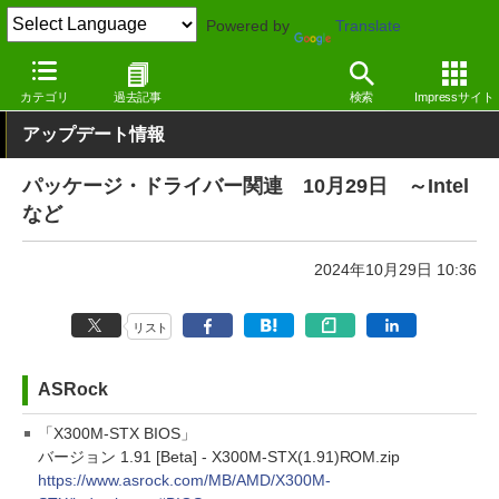
Powered by
Translate
窓の杜
その他の話題
トピック
アップデート
カテゴリ
過去記事
検索
Impressサイト
アップデート情報
パッケージ・ドライバー関連 10月29日 ～Intel
など
2024年10月29日 10:36
リスト
ASRock
「X300M-STX BIOS」
バージョン 1.91 [Beta] - X300M-STX(1.91)ROM.zip
https://www.asrock.com/MB/AMD/X300M-