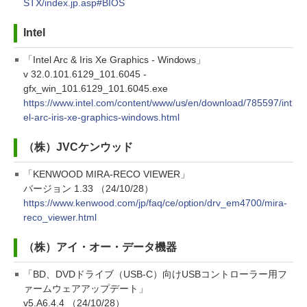
STX/index.jp.asp#BIOS
Intel
「Intel Arc & Iris Xe Graphics - Windows」
v 32.0.101.6129_101.6045 -
gfx_win_101.6129_101.6045.exe
https://www.intel.com/content/www/us/en/download/785597/int
el-arc-iris-xe-graphics-windows.html
（株）JVCケンウッド
「KENWOOD MIRA-RECO VIEWER」
バージョン 1.33 （24/10/28）
https://www.kenwood.com/jp/faq/ce/option/drv_em4700/mira-
reco_viewer.html
（株）アイ・オー・データ機器
「BD、DVDドライブ（USB-C）向けUSBコントローラー用フ
ァームウェアアップデート」
v5.A6.4.4 （24/10/28）