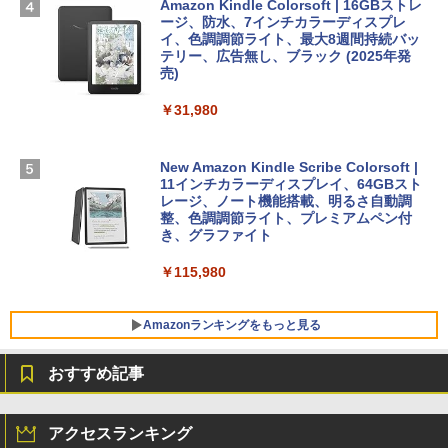
ラインコード版
Amazon Kindle Colorsoft | 16GBストレ
￥1,292
ージ、防水、7インチカラーディスプレ
イ、色調調節ライト、最大8週間持続バッ
￥3,200
【Amazon.co.jp限定】 HP ノートパソコ
テリー、広告無し、ブラック (2025年発
ン 15-fd 15.6インチ 16GBメモリ 512GB
売)
FM TOWNS ハイパー・カタログ: 本体ハ
SSD インテル Core 5
ードウェア・市販ソフトウェアのパーフ
Windows版 | Minecraft (マインクラフ
￥31,980
ェクトリストと最新エミュレータ紹介
ト): Java & Bedrock Edition | オンライ
￥129,800
ンコード版
￥1,600
New Amazon Kindle Scribe Colorsoft |
￥3,600
FMV ノートパソコン WE1-K3 (MS 365 P
11インチカラーディスプレイ、64GBスト
ersonal/Copilotキー搭載/Win 11/15.6型/
レージ、ノート機能搭載、明るさ自動調
Core i5/16GB/SSD 512GB/ホワイト) FM
整、色調調節ライト、プレミアムペン付
VWK3E15W_AZ
き、グラファイト
￥139,880
￥115,980
Amazonランキングをもっと見る
おすすめ記事
アクセスランキング