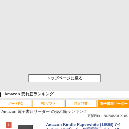
トップページに戻る
Amazon 売れ筋ランキング
ノートPC
PCソフト
IT入門書
電子書籍リーダー
Amazon 電子書籍リーダー の売れ筋ランキング
更新日時：2026/08/08 00:05
Apple 2026 MacBook Neo A18 Proチッ
Robloxギフトカード - 800 Robux 【限
生成AIパスポート公式テキスト 第４版
Amazon Kindle Paperwhite (16GB) 7イ