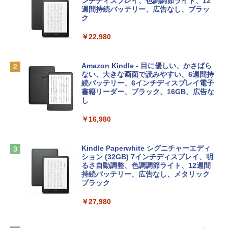
プ搭載13インチノートブック：AIとAppl
定バーチャルアイテムを含む】 【オンラ
ンチディスプレイ、色調調節ライト、12
e Intelligence、Liquid Retinaディスプ
インゲームコード】 ロブロックス | オン
週間持続バッテリー、広告なし、ブラッ
￥1,766
レイ、8GBメモリ、512GB SSD、1080p
ラインコード版
ク
FaceTime HDカメラ、Touch ID - インデ
ィゴ + 3年延長 AppleCare+ for 13インチ
￥1,300
￥22,980
MacBook Neo(A18 Pro)|ダウンロード版
AIイラスト表現辞典: 思い通りの絵を引き
￥162,598
出す プロンプトの言葉 AI画像生成シリー
Robloxギフトカード - 1000 Robux 【限
Amazon Kindle - 目に優しい、かさばら
ズ (はぴーイラストLabo)
定バーチャルアイテムを含む】 【オンラ
ない、大きな画面で読みやすい、6週間持
インゲームコード】 ロブロックス |オン
続バッテリー、6インチディスプレイ電子
tomtoc 360°保護 15.6 16インチ パソコ
ラインコード版
書籍リーダー、ブラック、16GB、広告な
￥480
ンケース Dell NEC Lavie ASUS HP dyna
し
book Lenovo対応
￥1,600
￥16,980
ClaudeCode いちばんやさしい 教科書:
￥2,952
非エンジニア 初心者 素人 でも安心 使い
方 マニュアル AI副業にもコンテンツ作成
Microsoft Office Home & Business 202
にもKindle出版にも！ 非エンジニアのた
4(最新 永続版)|オンラインコード版|Wind
Kindle Paperwhite シグニチャーエディ
めのAIコーディング入門シリーズ
Apple 2026 MacBook Air M5チップ搭載
ows11、10/mac対応|PC2台
ション (32GB) 7インチディスプレイ、明
13インチノートブック：AIとApple Intell
るさ自動調整、色調調節ライト、12週間
igence、13.6インチLiquid Retinaディ
持続バッテリー、広告なし、メタリック
￥99
￥39,582
スプレイ、16GBユニファイドメモリ、1
ブラック
TB SSDストレージ、12MPセンターフレ
ームカメラ、日本語キーボード、Touch I
￥27,980
1冊ですべて身につくHTML & CSSとWe
Robloxギフトカード - 2,000 Robux 【限
D - シルバー
bデザイン入門講座［第2版］
定バーチャルアイテムを含む】 【オンラ
インゲームコード】 ロブロックス | オン
￥261,414