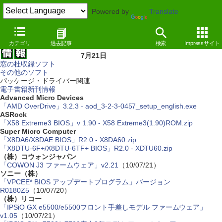
Powered by
Translate
カテゴリ
過去記事
検索
Impressサイト
7月21日
窓の杜収録ソフト
その他のソフト
パッケージ・ドライバー関連
電子書籍新刊情報
Advanced Micro Devices
「AMD OverDrive」3.2.3 - aod_3-2-3-0457_setup_english.exe
ASRock
「X58 Extreme3 BIOS」v 1.90 - X58 Extreme3(1.90)ROM.zip
Super Micro Computer
「X8DA6/X8DAE BIOS」R2.0 - X8DA60.zip
「X8DTU-6F+/X8DTU-6TF+ BIOS」R2.0 - XDTU60.zip
（株）コウォンジャパン
「COWON J3 ファームウェア」v2.21
（10/07/21）
ソニー（株）
「VPCEE* BIOS アップデートプログラム」バージョン
R0180Z5
（10/07/20）
（株）リコー
「IPSiO GX e5500/e5500フロント手差しモデル ファームウェア」
v1.05
（10/07/21）