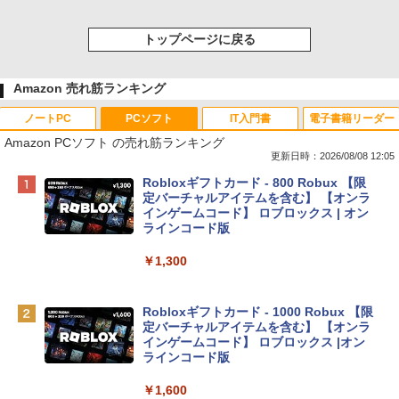
トップページに戻る
Amazon 売れ筋ランキング
ノートPC
PCソフト
IT入門書
電子書籍リーダー
Amazon PCソフト の売れ筋ランキング
更新日時：2026/08/08 12:05
Apple 2026 MacBook Neo A18 Proチッ
Robloxギフトカード - 800 Robux 【限
プ搭載13インチノートブック：AIとAppl
定バーチャルアイテムを含む】 【オンラ
e Intelligenceのために設計、Liquid Ret
インゲームコード】 ロブロックス | オン
inaディスプレイ、8GBユニファイドメモ
ラインコード版
リ、256GB SSDストレージ、1080p Fac
eTime HDカメラ - インディゴ
￥1,300
￥119,800
Robloxギフトカード - 1000 Robux 【限
定バーチャルアイテムを含む】 【オンラ
tomtoc 360°保護 15.6 16インチ パソコ
インゲームコード】 ロブロックス |オン
ンケース Dell NEC Lavie ASUS HP dyna
ラインコード版
book Lenovo対応
￥1,600