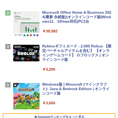
￥2,952
Microsoft Office Home & Business 202
Apple 2026 MacBook Air M5チップ搭載
4(最新 永続版)|オンラインコード版|Wind
13インチノートブック：AIとApple Intell
ows11、10/mac対応|PC2台
igence、13.6インチLiquid Retinaディ
スプレイ、16GBユニファイドメモリ、1
￥39,582
TB SSDストレージ、12MPセンターフレ
ームカメラ、日本語キーボード、Touch I
D - シルバー
Robloxギフトカード - 2,000 Robux 【限
定バーチャルアイテムを含む】 【オンラ
￥261,414
インゲームコード】 ロブロックス | オン
ラインコード版
【Amazon.co.jp限定】 HP ノートパソコ
￥3,200
ン 15-fd 15.6インチ 16GBメモリ 512GB
SSD インテル Core 5
Windows版 | Minecraft (マインクラフ
￥129,800
ト): Java & Bedrock Edition | オンライ
ンコード版
FMV ノートパソコン WE1-K3 (MS 365 P
￥3,600
ersonal/Copilotキー搭載/Win 11/15.6型/
Core i5/16GB/SSD 512GB/ホワイト) FM
VWK3E15W_AZ
Amazonランキングをもっと見る