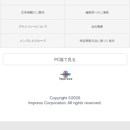
ブラック
￥27,980
広告掲載のご案内
編集部へのご連絡
1冊ですべて身につくHTML & CSSとWe
bデザイン入門講座［第2版］
プライバシーについて
会社概要
Amazon Kindle Colorsoft | 16GBストレ
￥1,292
ージ、防水、7インチカラーディスプレ
イ、色調調節ライト、最大8週間持続バッ
インプレスグループ
特定商取引法に基づく表示
テリー、広告無し、ブラック (2025年発
売)
FM TOWNS ハイパー・カタログ: 本体ハ
ードウェア・市販ソフトウェアのパーフ
￥31,980
PC版で見る
ェクトリストと最新エミュレータ紹介
￥1,600
New Amazon Kindle Scribe Colorsoft |
11インチカラーディスプレイ、64GBスト
レージ、ノート機能搭載、明るさ自動調
整、色調調節ライト、プレミアムペン付
き、グラファイト
Copyright ©
2026
Impress Corporation. All rights reserved.
￥115,980