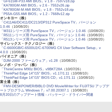
「GF615M-P33 AMI BIOS」v 1.8 - 7597v18.zip
「KA780GM AMI BIOS」v 2.6 - 7552v26.zip
「KA780GM-M AMI BIOS」v 1.8 - 7552v18.zip
「P55A-G55 AMI BIOS」v 1.2 - 7668v12.zip
オンキヨー（株）
「C411A6/DC411/DC213/DP312 PureSpace TV」バージョン
1.0.46
（10/08/20）
「M311シリーズ用 PureSpace TV」バージョン 1.0.46
（10/08/20）
「R511シリーズ用 PureSpace TV」バージョン 1.0.46
（10/08/20）
「R513シリーズ用 PureSpace TV」バージョン 1.0.46
（10/08/20）
サイレックス・テクノロジー（株）
「C-6600GB/C-6500U2/C-6700WG CX User Software Setup」v
4.0.0
（10/08/20）
パイオニア（株）
「DJM-2000 ファームウェア」v1.28
（10/08/20）
レノボ・ジャパン（株）
「ThinkCentre M90z BIOS」v9BKT28A
（10/07/26）
「ThinkPad Edge 14"/15" BIOS」v1.17/1.11
（10/08/10）
「ThinkPad Edge 14"/15" BIOS CD」v1.17/1.11
（10/08/10）
富士通（株）
「FMV-DESKPOWER/BIBLO DVD MovieWriter for FUJITSU アップデ
ートプログラム Windows 7」v7.00.20307.1
（10/08/20）
8月20日のアップデート情報 - パッケージ・ドライバー関連