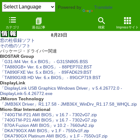
Powered by
Translate
カテゴリ
過去記事
検索
Impressサイト
8月23日
窓の杜収録ソフト
その他のソフト
パッケージ・ドライバー関連
BIOSTAR Group
「G31-M4 Ver. 6.x BIOS」 - G31SN805.BSS
「TA880GB+ Ver. 6.x BIOS」 - 88PEP702.BST
「TA890FXE Ver. 5.x BIOS」 - 89FAD629.BST
「TA890GXB HD Ver. 6.x BIOS」 - 89GCP719.BST
DisplayLink
「DisplayLink USB Graphics Windows Driver」v 5.4.26772.0 -
DisplayLink-5.4.26772.exe
JMicron Technology
「JMB36X Driver」R1.17.58 - JMB36X_WinDrv_R1.17.58_WHQL.zip
Micro-Star International
「740GTM-P21 AMI BIOS」v 16.7 - 7302vG7.zip
「740GTM-P21 AMI BIOS」v 16.7 - 7302vG7.zip
「870A Fuzion AMI BIOS」v 10.2 - 7660vA2.zip
「DKA790GX AMI BIOS」v 1.F - 7550v1F.zip
「DKA790GX Platinum AMI BIOS」v 1.F - 7550v1F.zip