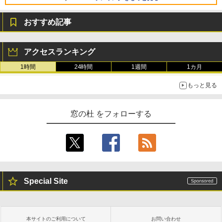
￥139,880
おすすめ記事
生成AIパスポート公式テキスト 第４版
Amazon Kindle Paperwhite (16GB) 7イ
ンチディスプレイ、色調調節ライト、12
アクセスランキング
週間持続バッテリー、広告なし、ブラッ
￥1,766
ク
1時間
24時間
1週間
1カ月
￥22,980
もっと見る
AIイラスト表現辞典: 思い通りの絵を引き
出す プロンプトの言葉 AI画像生成シリー
Amazon Kindle - 目に優しい、かさばら
窓の杜 をフォローする
ズ (はぴーイラストLabo)
ない、大きな画面で読みやすい、6週間持
続バッテリー、6インチディスプレイ電子
書籍リーダー、ブラック、16GB、広告な
￥480
し
￥16,980
ClaudeCode いちばんやさしい 教科書:
非エンジニア 初心者 素人 でも安心 使い
Special Site
方 マニュアル AI副業にもコンテンツ作成
にもKindle出版にも！ 非エンジニアのた
Kindle Paperwhite シグニチャーエディ
めのAIコーディング入門シリーズ
ション (32GB) 7インチディスプレイ、明
るさ自動調整、色調調節ライト、12週間
持続バッテリー、広告なし、メタリック
￥99
本サイトのご利用について
お問い合わせ