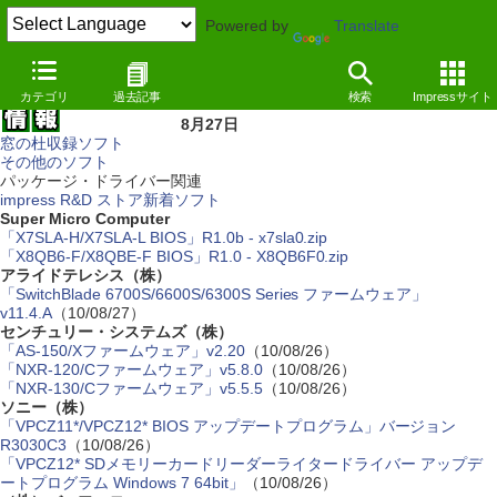
Powered by
Translate
カテゴリ
過去記事
検索
Impressサイト
8月27日
窓の杜収録ソフト
その他のソフト
パッケージ・ドライバー関連
impress R&D ストア新着ソフト
Super Micro Computer
「X7SLA-H/X7SLA-L BIOS」R1.0b - x7sla0.zip
「X8QB6-F/X8QBE-F BIOS」R1.0 - X8QB6F0.zip
アライドテレシス（株）
「SwitchBlade 6700S/6600S/6300S Series ファームウェア」
v11.4.A
（10/08/27）
センチュリー・システムズ（株）
「AS-150/Xファームウェア」v2.20
（10/08/26）
「NXR-120/Cファームウェア」v5.8.0
（10/08/26）
「NXR-130/Cファームウェア」v5.5.5
（10/08/26）
ソニー（株）
「VPCZ11*/VPCZ12* BIOS アップデートプログラム」バージョン
R3030C3
（10/08/26）
「VPCZ12* SDメモリーカードリーダーライタードライバー アップデ
ートプログラム Windows 7 64bit」
（10/08/26）