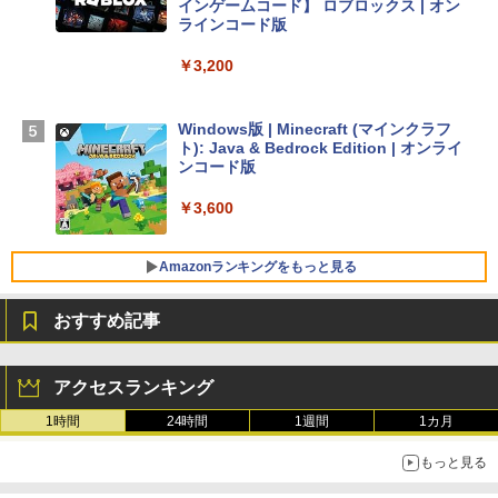
インゲームコード】 ロブロックス | オン
ラインコード版
【Amazon.co.jp限定】 HP ノートパソコ
￥3,200
ン 15-fd 15.6インチ 16GBメモリ 512GB
SSD インテル Core 5
Windows版 | Minecraft (マインクラフ
￥129,800
ト): Java & Bedrock Edition | オンライ
ンコード版
FMV ノートパソコン WE1-K3 (MS 365 P
￥3,600
ersonal/Copilotキー搭載/Win 11/15.6型/
Core i5/16GB/SSD 512GB/ホワイト) FM
VWK3E15W_AZ
Amazonランキングをもっと見る
￥139,880
おすすめ記事
生成AIパスポート公式テキスト 第４版
Amazon Kindle Paperwhite (16GB) 7イ
ンチディスプレイ、色調調節ライト、12
アクセスランキング
週間持続バッテリー、広告なし、ブラッ
￥1,766
ク
1時間
24時間
1週間
1カ月
￥22,980
もっと見る