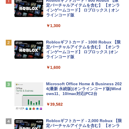
Apple 2026 MacBook Neo A18 Proチッ
Robloxギフトカード - 800 Robux 【限
プ搭載13インチノートブック：AIとAppl
定バーチャルアイテムを含む】 【オンラ
e Intelligenceのために設計、Liquid Ret
インゲームコード】 ロブロックス | オン
inaディスプレイ、8GBユニファイドメモ
ラインコード版
リ、512GB SSDストレージ、1080p Fac
eTime HDカメラ、Touch ID - シルバー
￥1,300
￥131,111
Robloxギフトカード - 1000 Robux 【限
定バーチャルアイテムを含む】 【オンラ
tomtoc 360°保護 15.6 16インチ パソコ
インゲームコード】 ロブロックス |オン
ンケース Dell NEC Lavie ASUS HP dyna
ラインコード版
book Lenovo対応
￥1,600
￥2,952
Microsoft Office Home & Business 202
Apple 2026 MacBook Air M5チップ搭載
4(最新 永続版)|オンラインコード版|Wind
13インチノートブック：AIとApple Intell
ows11、10/mac対応|PC2台
igence、13.6インチLiquid Retinaディ
スプレイ、16GBユニファイドメモリ、1
￥39,582
TB SSDストレージ、12MPセンターフレ
ームカメラ、日本語キーボード、Touch I
D - ミッドナイト
Robloxギフトカード - 2,000 Robux 【限
定バーチャルアイテムを含む】 【オンラ
￥278,800