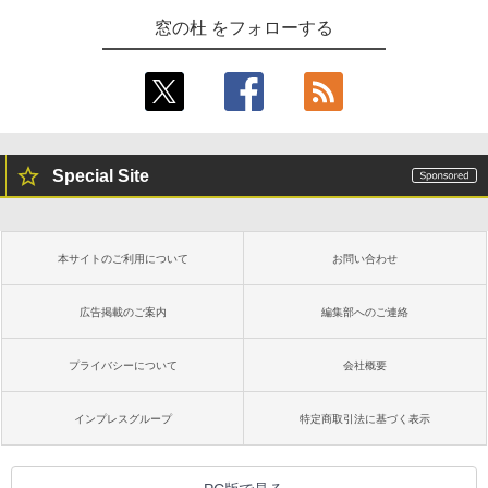
AIイラスト表現辞典: 思い通りの絵を引き
出す プロンプトの言葉 AI画像生成シリー
Amazon Kindle - 目に優しい、かさばら
窓の杜 をフォローする
ズ (はぴーイラストLabo)
ない、大きな画面で読みやすい、6週間持
続バッテリー、6インチディスプレイ電子
書籍リーダー、マッチャ、16GB、広告な
￥480
し
￥16,980
ClaudeCode いちばんやさしい 教科書:
非エンジニア 初心者 素人 でも安心 使い
Special Site
方 マニュアル AI副業にもコンテンツ作成
にもKindle出版にも！ 非エンジニアのた
Kindle Paperwhite シグニチャーエディ
めのAIコーディング入門シリーズ
ション (32GB) 7インチディスプレイ、明
るさ自動調整、色調調節ライト、12週間
持続バッテリー、広告なし、メタリック
￥99
本サイトのご利用について
お問い合わせ
ブラック
￥27,980
広告掲載のご案内
編集部へのご連絡
1冊ですべて身につくHTML & CSSとWe
bデザイン入門講座［第2版］
プライバシーについて
会社概要
Amazon Kindle Colorsoft | 16GBストレ
￥1,292
ージ、防水、7インチカラーディスプレ
イ、色調調節ライト、最大8週間持続バッ
インプレスグループ
特定商取引法に基づく表示
テリー、広告無し、ブラック (2025年発
売)
FM TOWNS ハイパー・カタログ: 本体ハ
ードウェア・市販ソフトウェアのパーフ