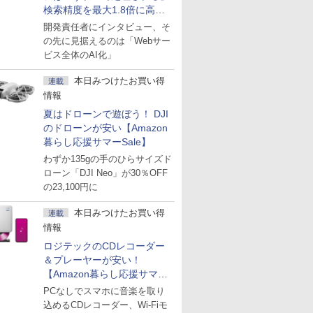
検索精度を最大1.8倍に高め
た「GMO AI RAG」は無償の
開発責任者にインタビュー、そ
OSS版で「1社1RAG」を目
の先に見据えるのは「Webサー
指す
ビス全体のAI化」
本日みつけたお買い得
連載
情報
夏はドローンで遊ぼう！ DJI
のドローンが安い【Amazon
暮らし応援サマーSale】
わずか135gの手のひらサイズド
ローン「DJI Neo」が30％OFF
の23,100円に
本日みつけたお買い得
連載
情報
ロジテックのCDレコーダー
＆プレーヤーが安い！
【Amazon暮らし応援サマー
Sale】
PCなしでスマホに音楽を取り
込めるCDレコーダー、Wi-Fiモ