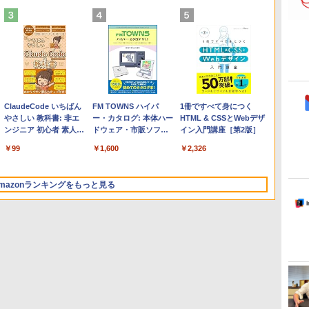
Apple 2026 MacBook
Microsoft Office
ClaudeCode いちばん
【Amazon.co.jp限定】
Robloxギフトカード -
FM TOWNS ハイパ
FMV ノートパソコン
Robloxギフトカード -
1冊ですべて身につく
Air M5チップ搭載13イ
Home & Business
やさしい 教科書: 非エ
HP ノートパソコン 15-
2,000 Robux 【限定バ
ー・カタログ: 本体ハー
WE1-K3 (MS 365
1000 Robux 【限定バー
HTML & CSSとWebデザ
ンチノートブック：AI
2024(最新 永続版)|オン
ンジニア 初心者 素人
fd 15.6インチ 16GBメ
ーチャルアイテムを含
ドウェア・市販ソフト
Personal/Copilotキー搭
チャルアイテムを含む】
イン入門講座［第2版］
とApple Intelligence、
ラインコード
でも安心 使い方 マニュ
モリ 512GB SSD イン
む】 【オンラインゲー
ウェアのパーフェクト
載/Win 11/15.6型/Core
【オンラインゲームコー
￥331,701
￥39,582
￥99
￥129,800
￥3,200
￥1,600
￥119,800
￥1,600
￥2,326
13.6インチLiquid
版|Windows11、
アル AI副業にもコンテ
テル Core 5
ムコード】 ロブロック
リストと最新エミュレ
i5/16GB/SSD 512GB/ホ
ド】 ロブロックス |オン
Retinaディスプレイ、
10/mac対応|PC2台
ンツ作成にもKindle出
ス | オンラインコード
ータ紹介
ワイト)
ラインコード版
24GBユニファイドメモ
版にも！ 非エンジニア
版
FMVWK3E15W_AZ
mazonランキングをもっと見る
リ、1TB SSD、12MPセ
のためのAIコーディン
ンターフレームカメ
グ入門シリーズ
ラ、Touch ID - スカイ
ブルー + 3年延長
AppleCare+ for 13イン
チMacBook Air(M5)|ダ
ウンロード版