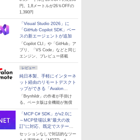
円。1,8メートルが26％OFFの
1,390円
「Visual Studio 2026」に
「GitHub Copilot SDK」ベー
スの新エージェントが追加
「Copilot CLI」や「GitHub」ア
プリ、「VS Code」などと同じ
エンジン、プレビュー搭載
レビュー
純日本製、手軽にインターネ
ット経由のリモートデスクト
ップができる「Avalon
remote」
「Brynhildr」の作者が手掛け
る。ベータ版は全機能が無償
「MCP C# SDK」がv2.0に
～MCP登場以来“最大の改
訂”に対応、既定でステート
レスへ
セッションなしで対話的なツー