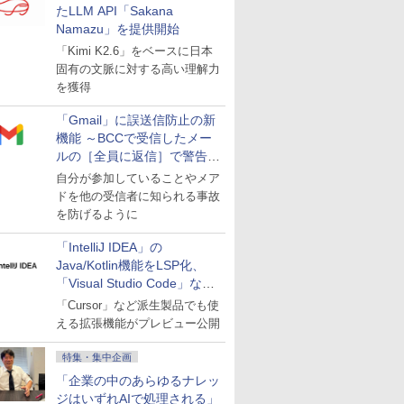
たLLM API「Sakana
Namazu」を提供開始
「Kimi K2.6」をベースに日本
固有の文脈に対する高い理解力
を獲得
「Gmail」に誤送信防止の新
機能 ～BCCで受信したメー
ルの［全員に返信］で警告を
表示
自分が参加していることやメア
ドを他の受信者に知られる事故
を防げるように
「IntelliJ IDEA」の
Java/Kotlin機能をLSP化、
「Visual Studio Code」など
にも開放
「Cursor」など派生製品でも使
える拡張機能がプレビュー公開
特集・集中企画
「企業の中のあらゆるナレッ
ジはいずれAIで処理される」