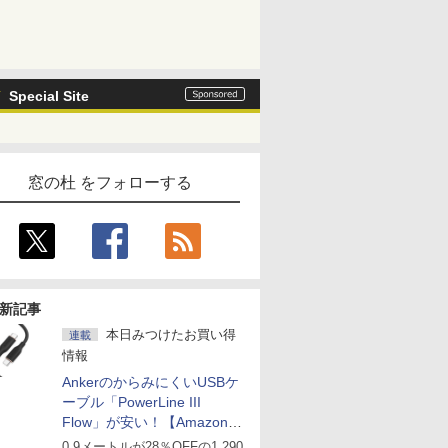
Special Site
窓の杜 をフォローする
新記事
本日みつけたお買い得
連載
情報
AnkerのからみにくいUSBケ
ーブル「PowerLine III
Flow」が安い！【Amazon暮
らし応援サマーSale】
0.9メートルが28％OFFの1,290