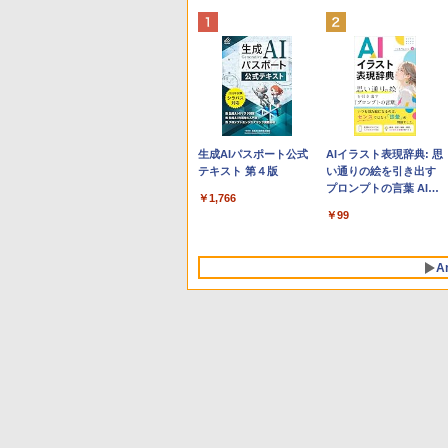
Apple 2026 MacBook
Xbox プリペイドカード
生成AIパスポート公式
tomtoc 360°保護 15.6
Robloxギフトカード -
AIイラスト表現辞典: 思
Neo A18 Proチップ搭
10,000円 デジタルコー
テキスト 第４版
16インチ パソコンケー
800 Robux 【限定バー
い通りの絵を引き出す
載13インチノートブッ
ド 【旧 Xbox ギフトカ
ス Dell NEC Lavie
チャルアイテムを含
プロンプトの言葉 AI画
￥1,766
ク：AIとApple
ード】 [オンラインコー
ASUS HP dynabook
む】 【オンラインゲー
像生成シリーズ (はぴー
￥137,800
￥10,000
￥2,952
￥1,300
￥99
Intelligenceのために設
ド]
Lenovo対応
ムコード】 ロブロック
イラストLabo)
計、Liquid Retinaディ
ス | オンラインコード
スプレイ、8GBユニフ
版
A
ァイドメモリ、512GB
SSDストレージ、
1080p FaceTime HDカ
メラ、Touch ID - イン
ディゴ