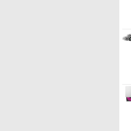
Kindle Paperwhite シ
Amazon Kindle
New Amazon Kindle
グニチャーエディショ
Colorsoft | 16GBスト
Scribe Colorsoft | 11イ
ン (32GB) 7インチディ
レージ、防水、7インチ
ンチカラーディスプレ
スプレイ、明るさ自動
カラーディスプレイ、
イ、64GBストレージ、
￥32,980
￥39,980
￥115,980
調整、色調調節ライ
色調調節ライト、最大8
ノート機能搭載、明るさ
ト、12週間持続バッテ
週間持続バッテリー、
自動調整、色調調節ライ
リー、広告なし、メタ
広告無し、ブラック
ト、プレミアムペン付
リックブラック
(2025年発売)
き、グラファイト