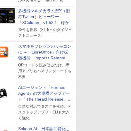
ルを実現する「MRTR」も
多機能マルチカラム型X（旧
称Twitter）ビューワー
「XColumn」v1.53.1 ほか
18件を掲載（8月5日のダイジェ
ストニュース）
スマホをプレゼンのリモコン
に ～「LibreOffice」向け拡
張機能「Impress Remote」
が公開
QRコードを読み取るだけ、専
用アプリもペアリングコードも
不要
AIエージェント「Hermes
Agent」の大規模アップデー
ト「The Herald Release」が
公開
自然な対話でタスクを依頼、デ
スクトップアプリ・CLIも大き
く強化
Sakana AI、日本語に特化し