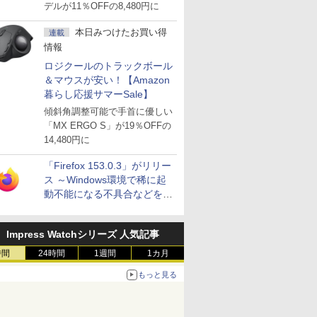
デルが11％OFFの8,480円に
本日みつけたお買い得
連載
情報
ロジクールのトラックボール
＆マウスが安い！【Amazon
暮らし応援サマーSale】
傾斜角調整可能で手首に優しい
「MX ERGO S」が19％OFFの
14,480円に
「Firefox 153.0.3」がリリー
ス ～Windows環境で稀に起
動不能になる不具合などを解
決
Impress Watchシリーズ 人気記事
時間
24時間
1週間
1カ月
もっと見る