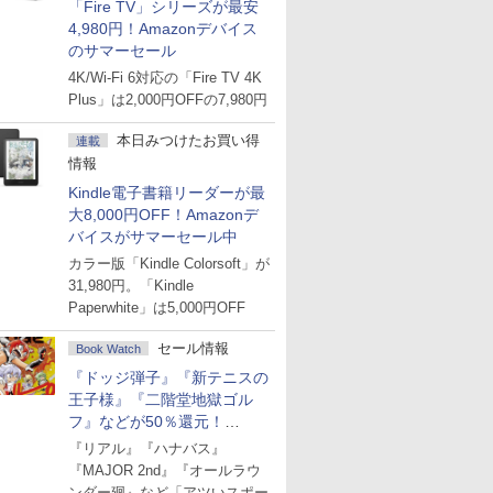
「Fire TV」シリーズが最安
4,980円！Amazonデバイス
のサマーセール
4K/Wi-Fi 6対応の「Fire TV 4K
Plus」は2,000円OFFの7,980円
本日みつけたお買い得
連載
情報
Kindle電子書籍リーダーが最
大8,000円OFF！Amazonデ
バイスがサマーセール中
カラー版「Kindle Colorsoft」が
31,980円。「Kindle
Paperwhite」は5,000円OFF
セール情報
Book Watch
『ドッジ弾子』『新テニスの
王子様』『二階堂地獄ゴル
フ』などが50％還元！
Amazonマンガ週末セール
『リアル』『ハナバス』
『MAJOR 2nd』『オールラウ
ンダー廻』など「アツいスポー