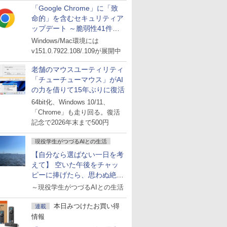
「Google Chrome」に「致
命的」を含むセキュリティア
ップデート ～脆弱性41件に
対処
Windows/Mac環境には
v151.0.7922.108/.109が展開中
老舗のマウスユーティリティ
「チューチューマウス」がAI
の力を借りて15年ぶりに復活
64bit化、Windows 10/11、
「Chrome」も走り回る。復活
記念で2026年末まで500円
現役学生がつづるAIとの生活
【自分なら選ばない一日を考
えて】 空いた午後をチャッ
ピーに捧げたら、思わぬ絶景
に出会った話
～現役学生がつづるAIとの生活
本日みつけたお買い得
連載
情報