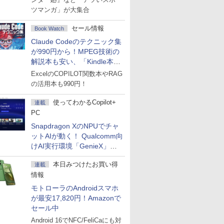
ツマンガ」が大集合
セール情報
Book Watch
Claude Codeのテクニック集
が990円から！MPEG技術の
解説本も安い、「Kindle本サ
マーセール」第2弾開始！
ExcelのCOPILOT関数本やRAG
の活用本も990円！
使ってわかるCopilot+
連載
PC
Snapdragon XのNPUでチャ
ットAIが動く！ Qualcomm向
けAI実行環境「GenieX」を
試してみた
本日みつけたお買い得
連載
情報
モトローラのAndroidスマホ
が最安17,820円！Amazonで
セール中
Android 16でNFC/FeliCaにも対