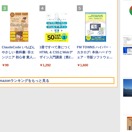
Apple 2026 MacBook
Microsoft Office
ClaudeCode いちばん
【Amazon.co.jp限定】
Robloxギフトカード -
1冊ですべて身につく
FMV ノートパソコン
Windows版 | Minecraft
FM TOWNS ハイパー・
Air M5チップ搭載13イ
Home & Business
やさしい 教科書: 非エ
HP ノートパソコン 15-
2,000 Robux 【限定バ
HTML & CSSとWebデ
WE1-K3 (MS 365
(マインクラフト): Java &
カタログ: 本体ハードウ
ンチノートブック：AI
2024(最新 永続版)|オン
ンジニア 初心者 素人
fd 15.6インチ 16GBメ
ーチャルアイテムを含
ザイン入門講座［第2
Personal/Copilotキー搭
Bedrock Edition | オンラ
ェア・市販ソフトウェア
とApple Intelligence、
ラインコード
でも安心 使い方 マニュ
モリ 512GB SSD イン
む】 【オンラインゲー
版］
載/Win 11/15.6型/Core
インコード版
のパーフェクトリストと
￥261,414
￥39,582
￥99
￥129,800
￥3,200
￥1,292
￥139,880
￥3,600
￥1,600
13.6インチLiquid
版|Windows11、
アル AI副業にもコンテ
テル Core 5
ムコード】 ロブロック
i5/16GB/SSD 512GB/ホ
最新エミュレータ紹介
Retinaディスプレイ、
10/mac対応|PC2台
ンツ作成にもKindle出
ス | オンラインコード
ワイト)
16GBユニファイドメモ
版にも！ 非エンジニア
版
FMVWK3E15W_AZ
mazonランキングをもっと見る
リ、1TB SSDストレー
のためのAIコーディン
ジ、12MPセンターフレ
グ入門シリーズ
ームカメラ、日本語キ
ーボード、Touch ID -
シルバー