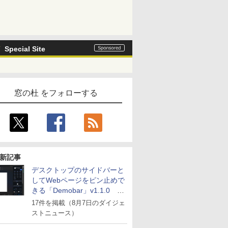
Special Site
窓の杜 をフォローする
新記事
デスクトップのサイドバーと
してWebページをピン止めで
きる「Demobar」v1.1.0 ほ
か
17件を掲載（8月7日のダイジェ
ストニュース）