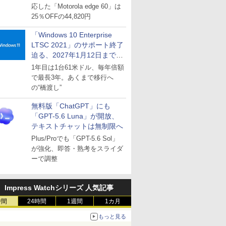
応した「Motorola edge 60」は
25％OFFの44,820円
「Windows 10 Enterprise
LTSC 2021」のサポート終了
迫る、2027年1月12日まで
～ESUは9月1日から販売
1年目は1台61米ドル、毎年倍額
で最長3年。あくまで移行へ
の“橋渡し”
無料版「ChatGPT」にも
「GPT-5.6 Luna」が開放、
テキストチャットは無制限へ
Plus/Proでも「GPT-5.6 Sol」
が強化、即答・熟考をスライダ
ーで調整
Impress Watchシリーズ 人気記事
時間
24時間
1週間
1カ月
もっと見る