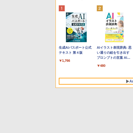
Apple 2026 MacBook
Robloxギフトカード -
生成AIパスポート公式
tomtoc 360°保護 15.6
Robloxギフトカード -
AIイラスト表現辞典: 思
Neo A18 Proチップ搭
800 Robux 【限定バー
テキスト 第４版
16インチ パソコンケー
1000 Robux 【限定バ
い通りの絵を引き出す
載13インチノートブッ
チャルアイテムを含
ス Dell NEC Lavie
ーチャルアイテムを含
プロンプトの言葉 AI画
￥1,766
ク：AIとApple
む】 【オンラインゲー
ASUS HP dynabook
む】 【オンラインゲー
像生成シリーズ (はぴー
￥162,598
￥1,300
￥2,952
￥1,600
￥480
Intelligence、Liquid
ムコード】 ロブロック
Lenovo対応
ムコード】 ロブロック
イラストLabo)
Retinaディスプレイ、
ス | オンラインコード
ス |オンラインコード版
8GBメモリ、512GB
版
A
SSD、1080p FaceTime
HDカメラ、Touch ID -
インディゴ + 3年延長
AppleCare+ for 13イン
チMacBook Neo(A18
Pro)|ダウンロード版