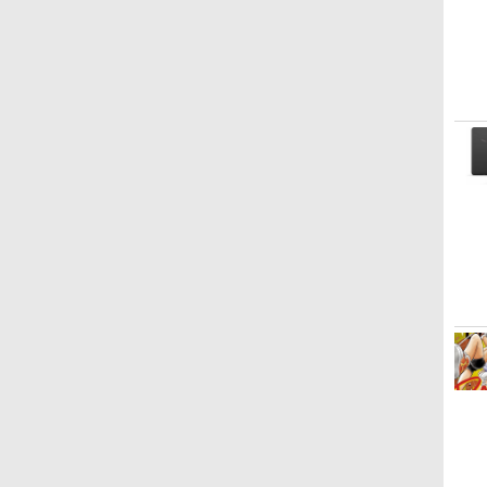
Kindle Paperwhite シ
Amazon Kindle
New Amazon Kindle
グニチャーエディショ
Colorsoft | 16GBスト
Scribe Colorsoft | 11イ
ン (32GB) 7インチディ
レージ、防水、7インチ
ンチカラーディスプレ
スプレイ、明るさ自動
カラーディスプレイ、
イ、64GBストレージ、
￥27,980
￥31,980
￥115,980
調整、色調調節ライ
色調調節ライト、最大8
ノート機能搭載、明るさ
ト、12週間持続バッテ
週間持続バッテリー、
自動調整、色調調節ライ
リー、広告なし、メタ
広告無し、ブラック
ト、プレミアムペン付
リックブラック
(2025年発売)
き、グラファイト