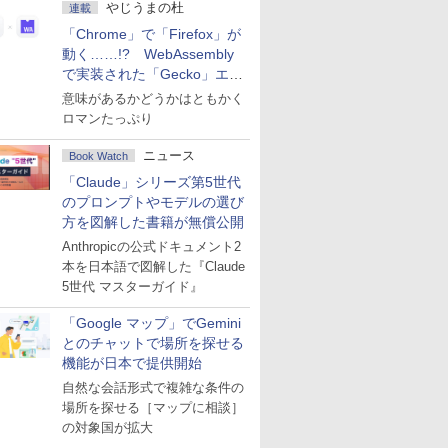
やじうまの杜
連載
「Chrome」で「Firefox」が
動く……!? WebAssembly
で実装された「Gecko」エン
ジン
意味があるかどうかはともかく
ロマンたっぷり
ニュース
Book Watch
「Claude」シリーズ第5世代
のプロンプトやモデルの選び
方を図解した書籍が無償公開
Anthropicの公式ドキュメント2
本を日本語で図解した『Claude
5世代 マスターガイド』
「Google マップ」でGemini
とのチャットで場所を探せる
機能が日本で提供開始
自然な会話形式で複雑な条件の
場所を探せる［マップに相談］
の対象国が拡大