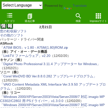
Powered by
Translate
カテゴリ
過去記事
検索
Impressサイト
2月21日
窓の杜収録ソフト
その他のソフト
パッケージ・ドライバー関連
ASRock
「A75M BIOS」v 1.80 - A75M(1.80)ROM.zip
（株）アイ・オー・データ機器
「LinkTV ファームウェア」v2.20
（12/02/20）
キヤノン（株）
「Digital Photo Professional 3.11.4 アップデーター for Windows」
（12/02/21）
ソニー（株）
「Corel WinDVD BD Ver.8.8.0.282 アップグレードプログラム」
（12/02/20）
「VAIO Content Metadata XML Interface Ver.3.9.50 アップデートプロ
グラム」
（12/02/20）
（株）リコー
「Windows 2000/XP/Server2003/Vista/Server2008/7 対応 imagio MP
C3302/C2802 用 PSドライバー」v1.3.0.0
（12/02/20）
「Windows 2000/XP/Server2003/Vista/Server2008/7 対応 imagio MP