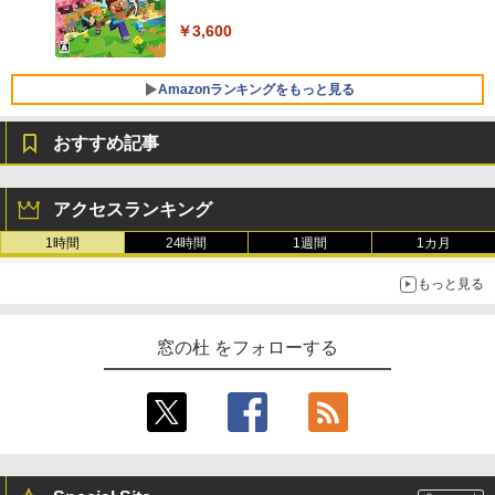
FMV ノートパソコン WE1-K3 (MS 365 P
￥3,600
ersonal/Copilotキー搭載/Win 11/15.6型/
Core i5/16GB/SSD 512GB/ホワイト) FM
VWK3E15W_AZ
Amazonランキングをもっと見る
￥139,880
おすすめ記事
生成AIパスポート公式テキスト 第４版
Amazon Kindle Paperwhite (16GB) 7イ
ンチディスプレイ、色調調節ライト、12
アクセスランキング
週間持続バッテリー、広告なし、ブラッ
￥1,766
ク
1時間
24時間
1週間
1カ月
￥22,980
もっと見る
AIイラスト表現辞典: 思い通りの絵を引き
出す プロンプトの言葉 AI画像生成シリー
Amazon Kindle - 目に優しい、かさばら
窓の杜 をフォローする
ズ (はぴーイラストLabo)
ない、大きな画面で読みやすい、6週間持
続バッテリー、6インチディスプレイ電子
書籍リーダー、ブラック、16GB、広告な
￥480
し
￥16,980
ClaudeCode いちばんやさしい 教科書:
非エンジニア 初心者 素人 でも安心 使い