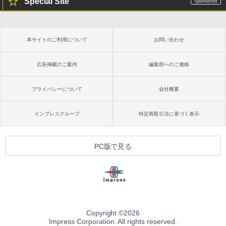
Special Site
方 マニュアル AI副業にもコンテンツ作成
にもKindle出版にも！ 非エンジニアのた
Kindle Paperwhite シグニチャーエディ
めのAIコーディング入門シリーズ
ション (32GB) 7インチディスプレイ、明
るさ自動調整、色調調節ライト、12週間
持続バッテリー、広告なし、メタリック
￥99
本サイトのご利用について
お問い合わせ
ブラック
￥27,980
広告掲載のご案内
編集部へのご連絡
1冊ですべて身につくHTML & CSSとWe
bデザイン入門講座［第2版］
プライバシーについて
会社概要
Amazon Kindle Colorsoft | 16GBストレ
￥1,292
ージ、防水、7インチカラーディスプレ
イ、色調調節ライト、最大8週間持続バッ
インプレスグループ
特定商取引法に基づく表示
テリー、広告無し、ブラック (2025年発
売)
FM TOWNS ハイパー・カタログ: 本体ハ
ードウェア・市販ソフトウェアのパーフ
￥31,980
PC版で見る
ェクトリストと最新エミュレータ紹介
￥1,600
New Amazon Kindle Scribe Colorsoft |
11インチカラーディスプレイ、64GBスト
レージ、ノート機能搭載、明るさ自動調
整、色調調節ライト、プレミアムペン付
き、グラファイト
Copyright ©
2026
Impress Corporation. All rights reserved.