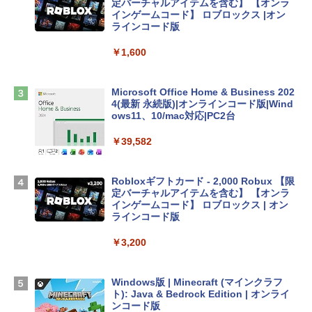
定バーチャルアイテムを含む】 【オンラ
tomtoc 360°保護 15.6 16インチ パソコ
インゲームコード】 ロブロックス |オン
ンケース Dell NEC Lavie ASUS HP dyna
ラインコード版
book Lenovo対応
￥1,600
￥2,952
Microsoft Office Home & Business 202
Apple 2026 MacBook Air M5チップ搭載
4(最新 永続版)|オンラインコード版|Wind
13インチノートブック：AIとApple Intell
ows11、10/mac対応|PC2台
igence、13.6インチLiquid Retinaディ
スプレイ、16GBユニファイドメモリ、1
￥39,582
TB SSDストレージ、12MPセンターフレ
ームカメラ、日本語キーボード、Touch I
D - シルバー
Robloxギフトカード - 2,000 Robux 【限
定バーチャルアイテムを含む】 【オンラ
￥261,414
インゲームコード】 ロブロックス | オン
ラインコード版
【Amazon.co.jp限定】 HP ノートパソコ
￥3,200
ン 15-fd 15.6インチ 16GBメモリ 512GB
SSD インテル Core 5
Windows版 | Minecraft (マインクラフ
￥129,800
ト): Java & Bedrock Edition | オンライ
ンコード版