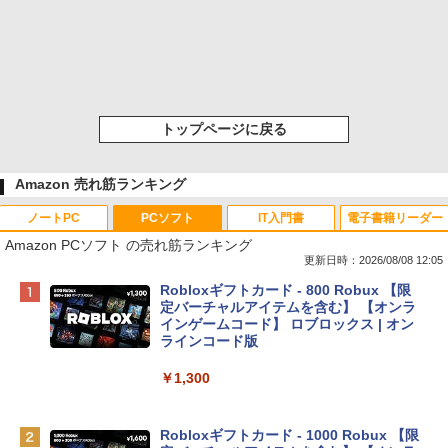
トップページに戻る
Amazon 売れ筋ランキング
ノートPC
PCソフト
IT入門書
電子書籍リーダー
Amazon PCソフト の売れ筋ランキング
更新日時：2026/08/08 12:05
Apple 2026 MacBook Neo A18 Proチッ
Robloxギフトカード - 800 Robux 【限
プ搭載13インチノートブック：AIとAppl
定バーチャルアイテムを含む】 【オンラ
e Intelligenceのために設計、Liquid Ret
インゲームコード】 ロブロックス | オン
inaディスプレイ、8GBユニファイドメモ
ラインコード版
リ、256GB SSDストレージ、1080p Fac
eTime HDカメラ - インディゴ
￥1,300
￥119,800
Robloxギフトカード - 1000 Robux 【限