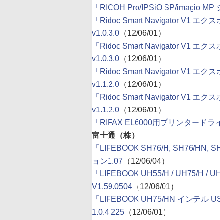
「RICOH Pro/IPSiO SP/imagio
「Ridoc Smart Navigator V1 エクス
v1.0.3.0
（12/06/01）
「Ridoc Smart Navigator V1 エクス
v1.0.3.0
（12/06/01）
「Ridoc Smart Navigator V1 エクス
v1.1.2.0
（12/06/01）
「Ridoc Smart Navigator V1 エク
v1.1.2.0
（12/06/01）
「RIFAX EL6000用プリンタードライバ
富士通（株）
「LIFEBOOK SH76/H, SH76/HN,
ョン1.07
（12/06/04）
「LIFEBOOK UH55/H / UH75/H / UH
V1.59.0504
（12/06/01）
「LIFEBOOK UH75/HN インテ
1.0.4.225
（12/06/01）