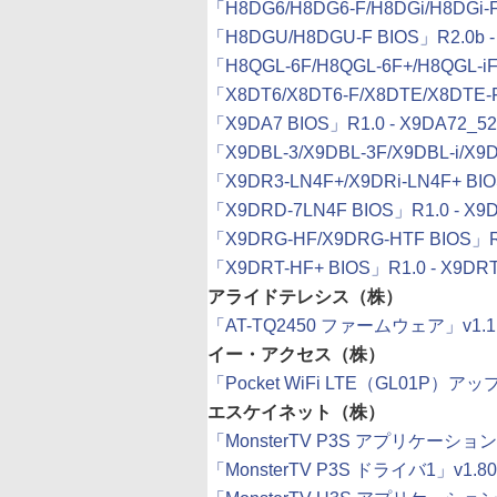
「H8DG6/H8DG6-F/H8DGi/H8DGi-F 
「H8DGU/H8DGU-F BIOS」R2.0b - 
「H8QGL-6F/H8QGL-6F+/H8QGL-iF/
「X8DT6/X8DT6-F/X8DTE/X8DTE-F 
「X9DA7 BIOS」R1.0 - X9DA72_522
「X9DBL-3/X9DBL-3F/X9DBL-i/X9DB
「X9DR3-LN4F+/X9DRi-LN4F+ BIOS
「X9DRD-7LN4F BIOS」R1.0 - X9D
「X9DRG-HF/X9DRG-HTF BIOS」R1
「X9DRT-HF+ BIOS」R1.0 - X9DRT
アライドテレシス（株）
「AT-TQ2450 ファームウェア」v1.1
イー・アクセス（株）
「Pocket WiFi LTE（GL01P）
エスケイネット（株）
「MonsterTV P3S アプリケーション」v
「MonsterTV P3S ドライバ1」v1.8