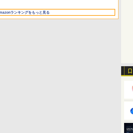
Retinaディスプレイ、
10/mac対応|PC2台
ンツ作成にもKindle出
ス | オンラインコード
ワイト)
16GBユニファイドメモ
版にも！ 非エンジニア
版
FMVWK3E15W_AZ
mazonランキングをもっと見る
リ、1TB SSDストレー
のためのAIコーディン
ジ、12MPセンターフレ
グ入門シリーズ
ームカメラ、日本語キ
ーボード、Touch ID -
シルバー
Kindle Paperwhite シ
Amazon Kindle
New Amazon Kindle
グニチャーエディショ
Colorsoft | 16GBスト
Scribe Colorsoft | 11イ
ン (32GB) 7インチディ
レージ、防水、7インチ
ンチカラーディスプレ
スプレイ、明るさ自動
カラーディスプレイ、
イ、64GBストレージ、
￥27,980
￥31,980
￥115,980
調整、色調調節ライ
色調調節ライト、最大8
ノート機能搭載、明るさ
ト、12週間持続バッテ
週間持続バッテリー、
自動調整、色調調節ライ
リー、広告なし、メタ
広告無し、ブラック
ト、プレミアムペン付
リックブラック
(2025年発売)
き、グラファイト