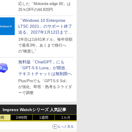
応した「Motorola edge 60」は
25％OFFの44,820円
「Windows 10 Enterprise
LTSC 2021」のサポート終了
迫る、2027年1月12日まで
～ESUは9月1日から販売
1年目は1台61米ドル、毎年倍額
で最長3年。あくまで移行へ
の“橋渡し”
無料版「ChatGPT」にも
「GPT-5.6 Luna」が開放、
テキストチャットは無制限へ
Plus/Proでも「GPT-5.6 Sol」
が強化、即答・熟考をスライダ
ーで調整
Impress Watchシリーズ 人気記事
時間
24時間
1週間
1カ月
もっと見る