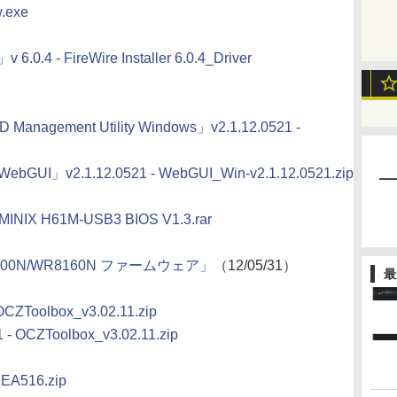
w.exe
 6.0.4 - FireWire Installer 6.0.4_Driver
 Management Utility Windows」v2.1.12.0521 -
ebGUI」v2.1.12.0521 - WebGUI_Win-v2.1.12.0521.zip
INIX H61M-USB3 BIOS V1.3.rar
R8600N/WR8160N ファームウェア」
（12/05/31）
最
CZToolbox_v3.02.11.zip
- OCZToolbox_v3.02.11.zip
EA516.zip