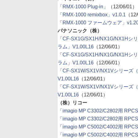
「RMX-1000 Plug-in」
（12/06/01）
「RMX-1000 remixbox」v1.0.1
（12/
「RMX-1000 ファームウェア」v1.2
パナソニック（株）
「CF-SX1G/SX1H/NX1G/NX
ラム」V1.00L16
（12/06/01）
「CF-SX1G/SX1H/NX1G/NX
ラム」V1.00L16
（12/06/01）
「CF-SX1W/SX1V/NX1Vシリ
V1.00L16
（12/06/01）
「CF-SX1W/SX1V/NX1Vシリ
V1.00L16
（12/06/01）
（株）リコー
「imagio MP C3302/C2802用 RP
「imagio MP C3302/C2802用 RPC
「imagio MP C5002/C4002用 RP
「imagio MP C5002/C4002用 RPC