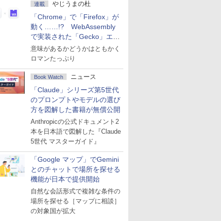
やじうまの杜
連載
「Chrome」で「Firefox」が
動く……!? WebAssembly
で実装された「Gecko」エン
ジン
意味があるかどうかはともかく
ロマンたっぷり
ニュース
Book Watch
「Claude」シリーズ第5世代
のプロンプトやモデルの選び
方を図解した書籍が無償公開
Anthropicの公式ドキュメント2
本を日本語で図解した『Claude
5世代 マスターガイド』
「Google マップ」でGemini
とのチャットで場所を探せる
機能が日本で提供開始
自然な会話形式で複雑な条件の
場所を探せる［マップに相談］
の対象国が拡大