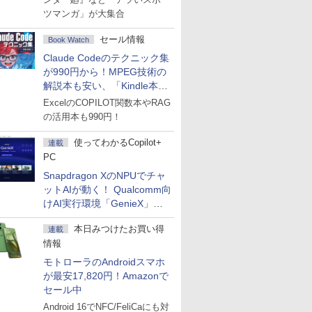
ツマンガ」が大集合
セール情報
Book Watch
Claude Codeのテクニック集
が990円から！MPEG技術の
解説本も安い、「Kindle本サ
マーセール」第2弾開始！
ExcelのCOPILOT関数本やRAG
の活用本も990円！
使ってわかるCopilot+
連載
PC
Snapdragon XのNPUでチャ
ットAIが動く！ Qualcomm向
けAI実行環境「GenieX」を
試してみた
本日みつけたお買い得
連載
情報
モトローラのAndroidスマホ
が最安17,820円！Amazonで
セール中
Android 16でNFC/FeliCaにも対