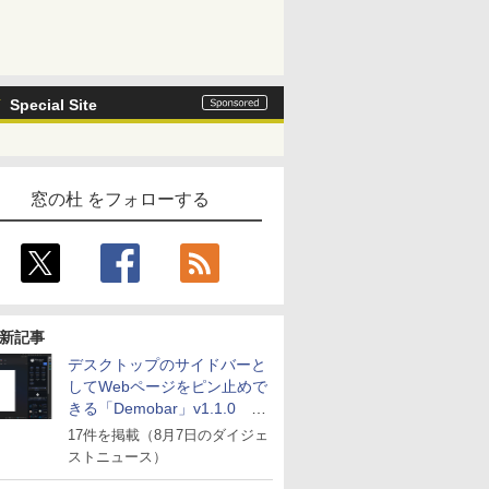
Special Site
窓の杜 をフォローする
新記事
デスクトップのサイドバーと
してWebページをピン止めで
きる「Demobar」v1.1.0 ほ
か
17件を掲載（8月7日のダイジェ
ストニュース）