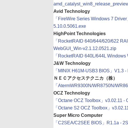
amd_catalyst_win8_release_previe
Avid Technology
「FireWire Series Windows 7 Driver」v
5.10.0.5061.exe
HighPoint Technologies
「RocketRAID 640/644/620/622 RAID
WebGUI_Win-v2.1.12.0521.zip
「RocketRAID 640L/644L Windows W
J&W Technology
「MINIX H61M-USB3 BIOS」V1.3 - M
ＮＥＣアクセステクニカ（株）
「AtermWR9300N/WR8750N/W
OCZ Technology
「Octane OCZ Toolbox」v3.02.11 - O
「Octane S2 OCZ Toolbox」v3.02.11 
Super Micro Computer
「C2SEA/C2SEE BIOS」R1.1a - 2S