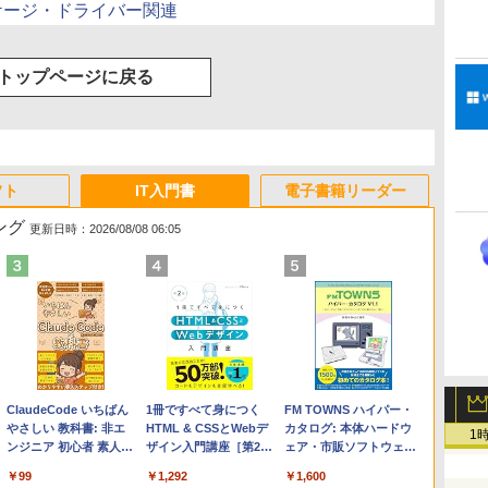
ッケージ・ドライバー関連
トップページに戻る
フト
IT入門書
電子書籍リーダー
ング
更新日時：2026/08/08 06:05
Apple 2026 MacBook
Microsoft Office
ClaudeCode いちばん
【Amazon.co.jp限定】
Robloxギフトカード -
1冊ですべて身につく
FMV ノートパソコン
Windows版 | Minecraft
FM TOWNS ハイパー・
Air M5チップ搭載13イ
Home & Business
やさしい 教科書: 非エ
HP ノートパソコン 15-
2,000 Robux 【限定バ
HTML & CSSとWebデ
WE1-K3 (MS 365
(マインクラフト): Java &
カタログ: 本体ハードウ
1
ンチノートブック：AI
2024(最新 永続版)|オン
ンジニア 初心者 素人
fd 15.6インチ 16GBメ
ーチャルアイテムを含
ザイン入門講座［第2
Personal/Copilotキー搭
Bedrock Edition | オンラ
ェア・市販ソフトウェア
とApple Intelligence、
ラインコード
でも安心 使い方 マニュ
モリ 512GB SSD イン
む】 【オンラインゲー
版］
載/Win 11/15.6型/Core
インコード版
のパーフェクトリストと
￥261,414
￥39,582
￥99
￥129,800
￥3,200
￥1,292
￥139,880
￥3,600
￥1,600
13.6インチLiquid
版|Windows11、
アル AI副業にもコンテ
テル Core 5
ムコード】 ロブロック
i5/16GB/SSD 512GB/ホ
最新エミュレータ紹介