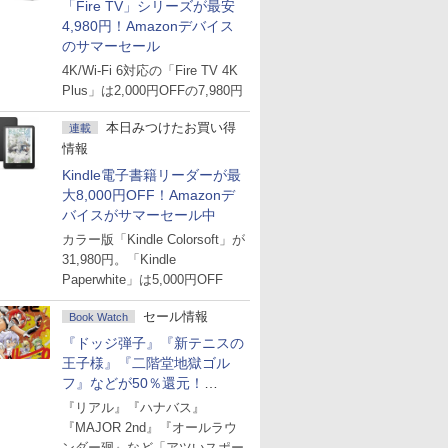
「Fire TV」シリーズが最安
4,980円！Amazonデバイス
のサマーセール
4K/Wi-Fi 6対応の「Fire TV 4K
Plus」は2,000円OFFの7,980円
本日みつけたお買い得
連載
情報
Kindle電子書籍リーダーが最
大8,000円OFF！Amazonデ
バイスがサマーセール中
カラー版「Kindle Colorsoft」が
31,980円。「Kindle
Paperwhite」は5,000円OFF
セール情報
Book Watch
『ドッジ弾子』『新テニスの
王子様』『二階堂地獄ゴル
フ』などが50％還元！
Amazonマンガ週末セール
『リアル』『ハナバス』
『MAJOR 2nd』『オールラウ
ンダー廻』など「アツいスポー