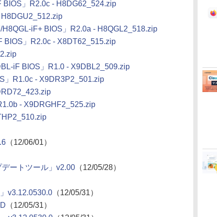
BIOS」R2.0c - H8DG62_524.zip
H8DGU2_512.zip
H8QGL-iF+ BIOS」R2.0a - H8QGL2_518.zip
BIOS」R2.0c - X8DT62_515.zip
.zip
L-iF BIOS」R1.0 - X9DBL2_509.zip
」R1.0c - X9DR3P2_501.zip
RD72_423.zip
.0b - X9DRGHF2_525.zip
HP2_510.zip
.6
（12/06/01）
アップデートツール」v2.00
（12/05/28）
3.12.0530.0
（12/05/31）
0D
（12/05/31）