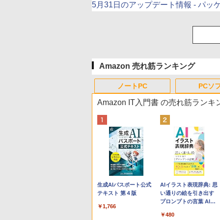
5月31日のアップデート情報 - パ
Amazon 売れ筋ランキング
ノートPC
PCソ
Amazon IT入門書 の売れ筋ランキ
Apple 2026 MacBook
Robloxギフトカード -
生成AIパスポート公式
tomtoc 360°保護 15.6
Robloxギフトカード -
AIイラスト表現辞典: 思
Neo A18 Proチップ搭
800 Robux 【限定バー
テキスト 第４版
16インチ パソコンケー
1000 Robux 【限定バ
い通りの絵を引き出す
載13インチノートブッ
チャルアイテムを含
ス Dell NEC Lavie
ーチャルアイテムを含
プロンプトの言葉 AI画
￥1,766
ク：AIとApple
む】 【オンラインゲー
ASUS HP dynabook
む】 【オンラインゲー
像生成シリーズ (はぴー
￥162,598
￥1,300
￥2,952
￥1,600
￥480
Intelligence、Liquid
ムコード】 ロブロック
Lenovo対応
ムコード】 ロブロック
イラストLabo)