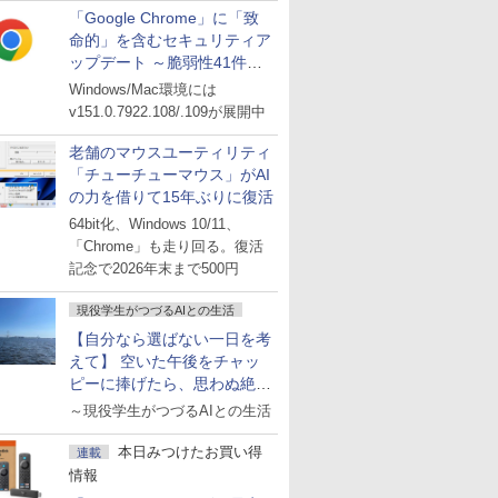
「Google Chrome」に「致
命的」を含むセキュリティア
ップデート ～脆弱性41件に
対処
Windows/Mac環境には
v151.0.7922.108/.109が展開中
老舗のマウスユーティリティ
「チューチューマウス」がAI
の力を借りて15年ぶりに復活
64bit化、Windows 10/11、
「Chrome」も走り回る。復活
記念で2026年末まで500円
現役学生がつづるAIとの生活
【自分なら選ばない一日を考
えて】 空いた午後をチャッ
ピーに捧げたら、思わぬ絶景
に出会った話
～現役学生がつづるAIとの生活
本日みつけたお買い得
連載
情報