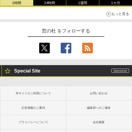
書籍リーダー、マッチャ、16GB、広告な
1時間
24時間
1週間
1カ月
し
もっと見る
￥16,980
1冊ですべて身につくHTML & CSSとWe
bデザイン入門講座［第2版］
窓の杜 をフォローする
Kindle Paperwhite シグニチャーエディ
ション (32GB) 7インチディスプレイ、明
￥1,292
るさ自動調整、色調調節ライト、12週間
持続バッテリー、広告なし、メタリック
ブラック
ClaudeCode いちばんやさしい 教科書:
￥27,980
非エンジニア 初心者 素人 でも安心 使い
方 マニュアル AI副業にもコンテンツ作成
Special Site
にもKindle出版にも！ 非エンジニアのた
めのAIコーディング入門シリーズ
Amazon Kindle Paperwhite (16GB) 7イ
ンチディスプレイ、色調調節ライト、12
￥99
週間持続バッテリー、広告なし、ブラッ
本サイトのご利用について
お問い合わせ
ク
￥22,980
AIイラスト表現辞典: 思い通りの絵を引き
広告掲載のご案内
編集部へのご連絡
出す プロンプトの言葉 AI画像生成シリー
ズ (はぴーイラストLabo)
プライバシーについて
会社概要
Amazon Kindle Colorsoft | 16GBストレ
￥480
ージ、防水、7インチカラーディスプレ