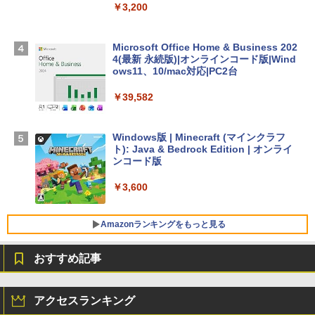
TB SSDストレージ、12MPセンターフレ
￥3,200
ームカメラ、日本語キーボード、Touch I
D - ミッドナイト
Microsoft Office Home & Business 202
￥278,800
4(最新 永続版)|オンラインコード版|Wind
ows11、10/mac対応|PC2台
【Amazon.co.jp限定】 HP ノートパソコ
￥39,582
ン 15-fd 15.6インチ 16GBメモリ 512GB
SSD インテル Core 5
Windows版 | Minecraft (マインクラフ
￥129,800
ト): Java & Bedrock Edition | オンライ
ンコード版
FMV ノートパソコン WE1-K3 (MS 365 P
￥3,600
ersonal/Copilotキー搭載/Win 11/15.6型/
Core i5/16GB/SSD 512GB/ホワイト) FM
VWK3E15W_AZ
Amazonランキングをもっと見る
￥139,880
おすすめ記事
生成AIパスポート公式テキスト 第４版
Amazon Kindle - 目に優しい、かさばら
ない、大きな画面で読みやすい、6週間持
アクセスランキング
続バッテリー、6インチディスプレイ電子
￥1,766