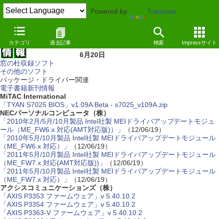
Powered by
Translate
カテゴリ
過去記事
検索
Impressサイト
6月20日
窓の杜収録ソフト
その他のソフト
パッケージ・ドライバー関連
電子書籍新刊情報
MiTAC International
「TYAN S7025 BIOS」v1.09A Beta - s7025_v109A.zip
NECパーソナルコンピュータ（株）
「2010年2月/5月/10月製品 Intel社製 MEIドライバアップデートモジュ
ール（ME_FW6.x 対応(AMT対応版)）」
（12/06/19）
「2010年5月/10月製品 Intel社製 MEIドライバアップデートモジュール
（ME_FW6.x 対応）」
（12/06/19）
「2011年5月/10月製品 Intel社製 MEIドライバアップデートモジュール
（ME_FW7.x 対応(AMT対応版))」
（12/06/19）
「2011年5月/10月製品 Intel社製 MEIドライバアップデートモジュール
（ME_FW7.x 対応）」
（12/06/19）
アクシスコミュニケーションズ（株）
「AXIS P3353 ファームウェア」v 5.40.10.2
「AXIS P3354 ファームウェア」v 5.40.10.2
「AXIS P3363-V ファームウェア」v 5.40.10.2