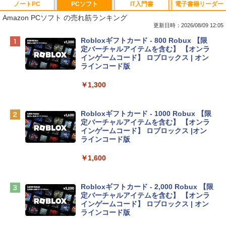
ノートPC
PCソフト
IT入門書
電子書籍リーダー
Amazon PCソフト の売れ筋ランキング
更新日時：2026/08/09 12:05
Apple 2026 MacBook Neo A18 Proチッ
Robloxギフトカード - 800 Robux 【限
プ搭載13インチノートブック：AIとAppl
定バーチャルアイテムを含む】 【オンラ
e Intelligenceのために設計、Liquid Ret
インゲームコード】 ロブロックス | オン
inaディスプレイ、8GBユニファイドメモ
ラインコード版
リ、256GB SSDストレージ、1080p Fac
eTime HDカメラ - インディゴ
￥1,300
￥119,800
Robloxギフトカード - 1000 Robux 【限
定バーチャルアイテムを含む】 【オンラ
tomtoc 360°保護 15.6 16インチ パソコ
インゲームコード】 ロブロックス |オン
ンケース Dell NEC Lavie ASUS HP dyna
ラインコード版
book Lenovo対応
￥1,600
￥2,952
Robloxギフトカード - 2,000 Robux 【限
Apple 2026 MacBook Air M5チップ搭載
定バーチャルアイテムを含む】 【オンラ
13インチノートブック：AIとApple Intell
インゲームコード】 ロブロックス | オン
igence、13.6インチLiquid Retinaディ
ラインコード版
スプレイ、16GBユニファイドメモリ、1