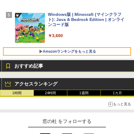
ン 15-fd 15.6インチ 16GBメモリ 512GB
SSD インテル Core 5
Windows版 | Minecraft (マインクラフ
￥129,800
ト): Java & Bedrock Edition | オンライ
ンコード版
FMV ノートパソコン WE1-K3 (MS 365 P
￥3,600
ersonal/Copilotキー搭載/Win 11/15.6型/
Core i5/16GB/SSD 512GB/ホワイト) FM
VWK3E15W_AZ
Amazonランキングをもっと見る
￥139,880
おすすめ記事
生成AIパスポート公式テキスト 第４版
Amazon Kindle Paperwhite (16GB) 7イ
ンチディスプレイ、色調調節ライト、12
アクセスランキング
週間持続バッテリー、広告なし、ブラッ
￥1,766
ク
1時間
24時間
1週間
1カ月
￥22,980
もっと見る
AIイラスト表現辞典: 思い通りの絵を引き
出す プロンプトの言葉 AI画像生成シリー
Amazon Kindle - 目に優しい、かさばら
窓の杜 をフォローする
ズ (はぴーイラストLabo)
ない、大きな画面で読みやすい、6週間持
続バッテリー、6インチディスプレイ電子