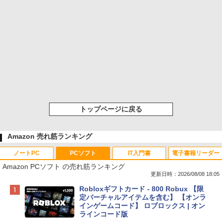
トップページに戻る
Amazon 売れ筋ランキング
ノートPC
PCソフト
IT入門書
電子書籍リーダー
Amazon PCソフト の売れ筋ランキング
更新日時：2026/08/08 18:05
Apple 2026 MacBook Neo A18 Proチッ
Robloxギフトカード - 800 Robux 【限
プ搭載13インチノートブック：AIとAppl
定バーチャルアイテムを含む】 【オンラ
e Intelligenceのために設計、Liquid Ret
インゲームコード】 ロブロックス | オン
inaディスプレイ、8GBユニファイドメモ
ラインコード版