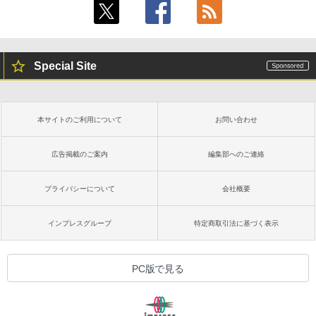
書籍リーダー、マッチャ、16GB、広告な
￥480
し
￥16,980
ClaudeCode いちばんやさしい 教科書:
非エンジニア 初心者 素人 でも安心 使い
Special Site
方 マニュアル AI副業にもコンテンツ作成
にもKindle出版にも！ 非エンジニアのた
Kindle Paperwhite シグニチャーエディ
めのAIコーディング入門シリーズ
ション (32GB) 7インチディスプレイ、明
るさ自動調整、色調調節ライト、12週間
持続バッテリー、広告なし、メタリック
￥99
本サイトのご利用について
お問い合わせ
ブラック
￥27,980
広告掲載のご案内
編集部へのご連絡
1冊ですべて身につくHTML & CSSとWe
bデザイン入門講座［第2版］
プライバシーについて
会社概要
Amazon Kindle Colorsoft | 16GBストレ
￥1,292
ージ、防水、7インチカラーディスプレ
イ、色調調節ライト、最大8週間持続バッ
インプレスグループ
特定商取引法に基づく表示
テリー、広告無し、ブラック (2025年発
売)
FM TOWNS ハイパー・カタログ: 本体ハ
ードウェア・市販ソフトウェアのパーフ
￥31,980
PC版で見る
ェクトリストと最新エミュレータ紹介
￥1,600
New Amazon Kindle Scribe Colorsoft |