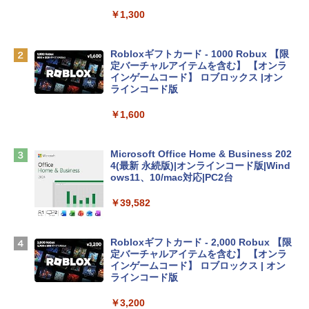
リ、512GB SSDストレージ、1080p Fac
eTime HDカメラ、Touch ID - シルバー
￥1,300
￥131,111
Robloxギフトカード - 1000 Robux 【限
定バーチャルアイテムを含む】 【オンラ
tomtoc 360°保護 15.6 16インチ パソコ
インゲームコード】 ロブロックス |オン
ンケース Dell NEC Lavie ASUS HP dyna
ラインコード版
book Lenovo対応
￥1,600
￥2,952
Microsoft Office Home & Business 202
Apple 2026 MacBook Air M5チップ搭載
4(最新 永続版)|オンラインコード版|Wind
13インチノートブック：AIとApple Intell
ows11、10/mac対応|PC2台
igence、13.6インチLiquid Retinaディ
スプレイ、16GBユニファイドメモリ、1
￥39,582
TB SSDストレージ、12MPセンターフレ
ームカメラ、日本語キーボード、Touch I
D - ミッドナイト
Robloxギフトカード - 2,000 Robux 【限
定バーチャルアイテムを含む】 【オンラ
￥278,800
インゲームコード】 ロブロックス | オン
ラインコード版
【Amazon.co.jp限定】 HP ノートパソコ
￥3,200