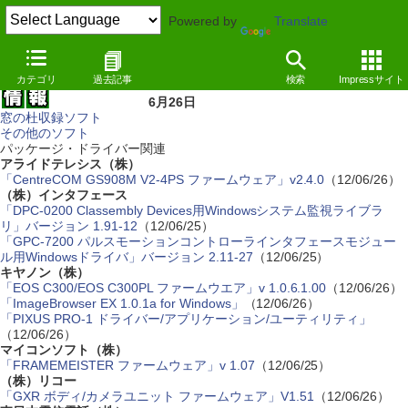
Powered by
Translate
カテゴリ
過去記事
検索
Impressサイト
6月26日
窓の杜収録ソフト
その他のソフト
パッケージ・ドライバー関連
アライドテレシス（株）
「CentreCOM GS908M V2-4PS ファームウェア」v2.4.0
（12/06/26）
（株）インタフェース
「DPC-0200 Classembly Devices用Windowsシステム監視ライブラ
リ」バージョン 1.91-12
（12/06/25）
「GPC-7200 パルスモーションコントローラインタフェースモジュー
ル用Windowsドライバ」バージョン 2.11-27
（12/06/25）
キヤノン（株）
「EOS C300/EOS C300PL ファームウエア」v 1.0.6.1.00
（12/06/26）
「ImageBrowser EX 1.0.1a for Windows」
（12/06/26）
「PIXUS PRO-1 ドライバー/アプリケーション/ユーティリティ」
（12/06/26）
マイコンソフト（株）
「FRAMEMEISTER ファームウェア」v 1.07
（12/06/25）
（株）リコー
「GXR ボディ/カメラユニット ファームウェア」V1.51
（12/06/26）