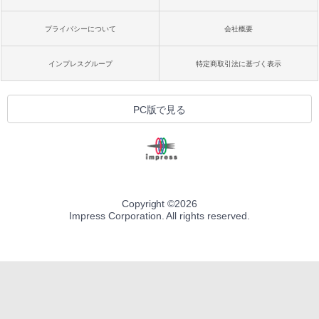
bデザイン入門講座［第2版］
定バーチャルアイテムを含む】 【オンラ
インゲームコード】 ロブロックス | オン
プライバシーについて
会社概要
ラインコード版
Amazon Kindle Colorsoft | 16GBストレ
￥1,292
ージ、防水、7インチカラーディスプレ
イ、色調調節ライト、最大8週間持続バッ
￥3,200
インプレスグループ
特定商取引法に基づく表示
テリー、広告無し、ブラック (2025年発
売)
FM TOWNS ハイパー・カタログ: 本体ハ
ードウェア・市販ソフトウェアのパーフ
Windows版 | Minecraft (マインクラフ
￥31,980
PC版で見る
ェクトリストと最新エミュレータ紹介
ト): Java & Bedrock Edition | オンライ
ンコード版
￥1,600
New Amazon Kindle Scribe Colorsoft |
￥3,600
11インチカラーディスプレイ、64GBスト
レージ、ノート機能搭載、明るさ自動調
整、色調調節ライト、プレミアムペン付
き、グラファイト
Copyright ©
2026
Impress Corporation. All rights reserved.
￥115,980