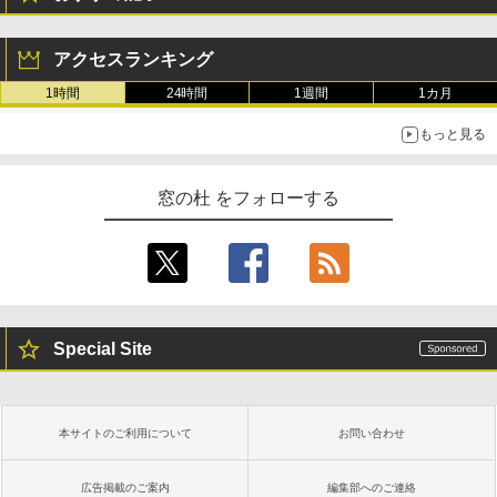
Robloxギフトカード - 800 Robux 【限
生成AIパスポート公式テキスト 第４版
Amazon Kindle Paperwhite (16GB) 7イ
定バーチャルアイテムを含む】 【オンラ
ンチディスプレイ、色調調節ライト、12
アクセスランキング
インゲームコード】 ロブロックス | オン
週間持続バッテリー、広告なし、ブラッ
￥1,766
ラインコード版
ク
1時間
24時間
1週間
1カ月
￥1,300
￥22,980
もっと見る
AIイラスト表現辞典: 思い通りの絵を引き
出す プロンプトの言葉 AI画像生成シリー
Robloxギフトカード - 1000 Robux 【限
Amazon Kindle - 目に優しい、かさばら
窓の杜 をフォローする
ズ (はぴーイラストLabo)
定バーチャルアイテムを含む】 【オンラ
ない、大きな画面で読みやすい、6週間持
インゲームコード】 ロブロックス |オン
続バッテリー、6インチディスプレイ電子
ラインコード版
書籍リーダー、マッチャ、16GB、広告な
￥480
し
￥1,600
￥16,980
ClaudeCode いちばんやさしい 教科書:
非エンジニア 初心者 素人 でも安心 使い
Special Site
方 マニュアル AI副業にもコンテンツ作成
Microsoft Office Home & Business 202
にもKindle出版にも！ 非エンジニアのた
4(最新 永続版)|オンラインコード版|Wind
Kindle Paperwhite シグニチャーエディ
めのAIコーディング入門シリーズ
ows11、10/mac対応|PC2台
ション (32GB) 7インチディスプレイ、明
るさ自動調整、色調調節ライト、12週間
持続バッテリー、広告なし、メタリック
￥99
￥39,582
本サイトのご利用について
お問い合わせ
ブラック
￥27,980
広告掲載のご案内
編集部へのご連絡
1冊ですべて身につくHTML & CSSとWe
Robloxギフトカード - 2,000 Robux 【限