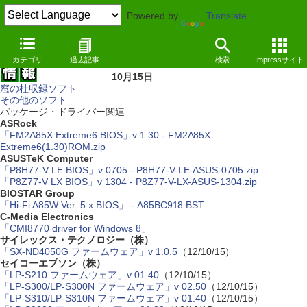
Powered by
Translate
カテゴリ
過去記事
検索
Impressサイト
10月15日
窓の杜収録ソフト
その他のソフト
パッケージ・ドライバー関連
ASRock
「FM2A85X Extreme6 BIOS」v 1.30 - FM2A85X
Extreme6(1.30)ROM.zip
ASUSTeK Computer
「P8H77-V LE BIOS」v 0705 - P8H77-V-LE-ASUS-0705.zip
「P8Z77-V LX BIOS」v 1304 - P8Z77-V-LX-ASUS-1304.zip
BIOSTAR Group
「Hi-Fi A85W Ver. 5.x BIOS」 - A85BC918.BST
C-Media Electronics
「CMI8770 driver for Windows 8」
サイレックス・テクノロジー（株）
「SX-ND4050G ファームウェア」v 1.0.5
（12/10/15）
セイコーエプソン（株）
「LP-S210 ファームウェア」v 01.40
（12/10/15）
「LP-S300/LP-S300N ファームウェア」v 02.50
（12/10/15）
「LP-S310/LP-S310N ファームウェア」v 01.40
（12/10/15）