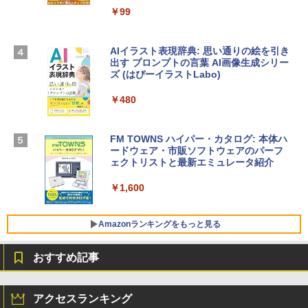
igence、13.6インチLiquid Retinaディ
ラインコード版
￥99
スプレイ、16GBユニファイドメモリ、1
TB SSDストレージ、12MPセンターフレ
￥3,200
ームカメラ、日本語キーボード、Touch I
D - ミッドナイト
AIイラスト表現辞典: 思い通りの絵を引き
出す プロンプトの言葉 AI画像生成シリー
Microsoft Office Home & Business 202
￥278,800
ズ (はぴーイラストLabo)
4(最新 永続版)|オンラインコード版|Wind
ows11、10/mac対応|PC2台
￥480
【Amazon.co.jp限定】 HP ノートパソコ
￥39,582
ン 15-fd 15.6インチ 16GBメモリ 512GB
SSD インテル Core 5
FM TOWNS ハイパー・カタログ: 本体ハ
ードウェア・市販ソフトウェアのパーフ
Windows版 | Minecraft (マインクラフ
￥129,800
ェクトリストと最新エミュレータ紹介
ト): Java & Bedrock Edition | オンライ
ンコード版
￥1,600
FMV ノートパソコン WE1-K3 (MS 365 P
￥3,600
ersonal/Copilotキー搭載/Win 11/15.6型/
Core i5/16GB/SSD 512GB/ホワイト) FM
Amazonランキングをもっと見る
VWK3E15W_AZ
おすすめ記事
￥139,880
Amazon Kindle - 目に優しい、かさばら
ない、大きな画面で読みやすい、6週間持
アクセスランキング
続バッテリー、6インチディスプレイ電子