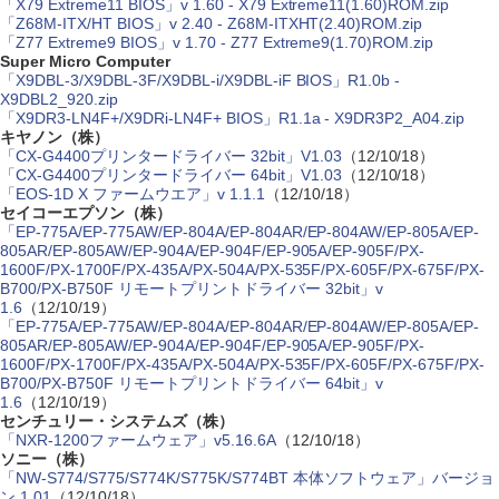
「X79 Extreme11 BIOS」v 1.60 - X79 Extreme11(1.60)ROM.zip
「Z68M-ITX/HT BIOS」v 2.40 - Z68M-ITXHT(2.40)ROM.zip
「Z77 Extreme9 BIOS」v 1.70 - Z77 Extreme9(1.70)ROM.zip
Super Micro Computer
「X9DBL-3/X9DBL-3F/X9DBL-i/X9DBL-iF BIOS」R1.0b -
X9DBL2_920.zip
「X9DR3-LN4F+/X9DRi-LN4F+ BIOS」R1.1a - X9DR3P2_A04.zip
キヤノン（株）
「CX-G4400プリンタードライバー 32bit」V1.03
（12/10/18）
「CX-G4400プリンタードライバー 64bit」V1.03
（12/10/18）
「EOS-1D X ファームウエア」v 1.1.1
（12/10/18）
セイコーエプソン（株）
「EP-775A/EP-775AW/EP-804A/EP-804AR/EP-804AW/EP-805A/EP-
805AR/EP-805AW/EP-904A/EP-904F/EP-905A/EP-905F/PX-
1600F/PX-1700F/PX-435A/PX-504A/PX-535F/PX-605F/PX-675F/PX-
B700/PX-B750F リモートプリントドライバー 32bit」v
1.6
（12/10/19）
「EP-775A/EP-775AW/EP-804A/EP-804AR/EP-804AW/EP-805A/EP-
805AR/EP-805AW/EP-904A/EP-904F/EP-905A/EP-905F/PX-
1600F/PX-1700F/PX-435A/PX-504A/PX-535F/PX-605F/PX-675F/PX-
B700/PX-B750F リモートプリントドライバー 64bit」v
1.6
（12/10/19）
センチュリー・システムズ（株）
「NXR-1200ファームウェア」v5.16.6A
（12/10/18）
ソニー（株）
「NW-S774/S775/S774K/S775K/S774BT 本体ソフトウェア」バージョ
ン 1.01
（12/10/18）