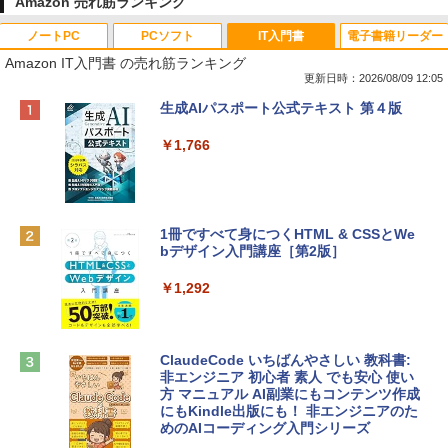
Amazon 売れ筋ランキング
ノートPC
PCソフト
IT入門書
電子書籍リーダー
Amazon IT入門書 の売れ筋ランキング
更新日時：2026/08/09 12:05
Apple 2026 MacBook Neo A18 Proチッ
Robloxギフトカード - 800 Robux 【限
生成AIパスポート公式テキスト 第４版
プ搭載13インチノートブック：AIとAppl
定バーチャルアイテムを含む】 【オンラ
e Intelligenceのために設計、Liquid Ret
インゲームコード】 ロブロックス | オン
￥1,766
inaディスプレイ、8GBユニファイドメモ
ラインコード版
リ、256GB SSDストレージ、1080p Fac
eTime HDカメラ - インディゴ
￥1,300
￥119,800
1冊ですべて身につくHTML & CSSとWe
bデザイン入門講座［第2版］
Robloxギフトカード - 1000 Robux 【限
定バーチャルアイテムを含む】 【オンラ
tomtoc 360°保護 15.6 16インチ パソコ
インゲームコード】 ロブロックス |オン
￥1,292
ンケース Dell NEC Lavie ASUS HP dyna
ラインコード版
book Lenovo対応
￥1,600
￥2,952
ClaudeCode いちばんやさしい 教科書:
非エンジニア 初心者 素人 でも安心 使い
方 マニュアル AI副業にもコンテンツ作成
Robloxギフトカード - 2,000 Robux 【限
にもKindle出版にも！ 非エンジニアのた
Apple 2026 MacBook Air M5チップ搭載
定バーチャルアイテムを含む】 【オンラ
めのAIコーディング入門シリーズ
13インチノートブック：AIとApple Intell
インゲームコード】 ロブロックス | オン