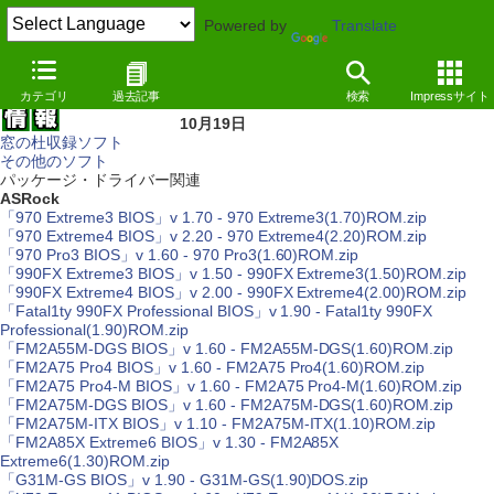
Powered by
Translate
カテゴリ
過去記事
検索
Impressサイト
10月19日
窓の杜収録ソフト
その他のソフト
パッケージ・ドライバー関連
ASRock
「970 Extreme3 BIOS」v 1.70 - 970 Extreme3(1.70)ROM.zip
「970 Extreme4 BIOS」v 2.20 - 970 Extreme4(2.20)ROM.zip
「970 Pro3 BIOS」v 1.60 - 970 Pro3(1.60)ROM.zip
「990FX Extreme3 BIOS」v 1.50 - 990FX Extreme3(1.50)ROM.zip
「990FX Extreme4 BIOS」v 2.00 - 990FX Extreme4(2.00)ROM.zip
「Fatal1ty 990FX Professional BIOS」v 1.90 - Fatal1ty 990FX
Professional(1.90)ROM.zip
「FM2A55M-DGS BIOS」v 1.60 - FM2A55M-DGS(1.60)ROM.zip
「FM2A75 Pro4 BIOS」v 1.60 - FM2A75 Pro4(1.60)ROM.zip
「FM2A75 Pro4-M BIOS」v 1.60 - FM2A75 Pro4-M(1.60)ROM.zip
「FM2A75M-DGS BIOS」v 1.60 - FM2A75M-DGS(1.60)ROM.zip
「FM2A75M-ITX BIOS」v 1.10 - FM2A75M-ITX(1.10)ROM.zip
「FM2A85X Extreme6 BIOS」v 1.30 - FM2A85X
Extreme6(1.30)ROM.zip
「G31M-GS BIOS」v 1.90 - G31M-GS(1.90)DOS.zip