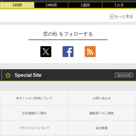
書籍リーダー、マッチャ、16GB、広告な
1時間
24時間
1週間
1カ月
し
もっと見る
￥16,980
窓の杜 をフォローする
Kindle Paperwhite シグニチャーエディ
ション (32GB) 7インチディスプレイ、明
るさ自動調整、色調調節ライト、12週間
持続バッテリー、広告なし、メタリック
ブラック
￥27,980
Special Site
Amazon Kindle Paperwhite (16GB) 7イ
ンチディスプレイ、色調調節ライト、12
週間持続バッテリー、広告なし、ブラッ
本サイトのご利用について
お問い合わせ
ク
￥22,980
広告掲載のご案内
編集部へのご連絡
プライバシーについて
会社概要
Amazon Kindle Colorsoft | 16GBストレ
ージ、防水、7インチカラーディスプレ