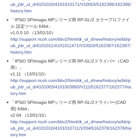
ub_j/dr_ut_d/4101010/4101010171/V10010/5162386/162386/
history.htm
「IPSiO SP/imagio MPシリーズ用 RP-GL/2 カラープロファイ
ル 設定ツール 64bit」
v1.0.0.10 （13/01/10）
http://support.ricoh.com/bbv2/html/dr_ut_d/new/history/w/bb/p
ub_j/dr_ut_d/4101011/4101011471/V10010/5162387/162387/
history.htm
「IPSiO SP/imagio MPシリーズ用 RP-GL/2ドライバー（CAD
用）」
v1.11 （13/01/10）
http://support.ricoh.com/bbv2/html/dr_ut_d/new/history/w/bb/p
ub_j/dr_ut_d/4101003/4101003860/V111/5162377/162377/his
tory.htm
「IPSiO SP/imagio MPシリーズ用 RP-GL/2ドライバー(CAD
用) 64bit」
v2.04 （13/01/10）
http://support.ricoh.com/bbv2/html/dr_ut_d/new/history/w/bb/p
ub_j/dr_ut_d/4101010/4101010711/V204/5162378/162378/his
tory.htm