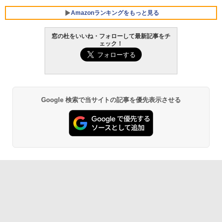
Core i5/16GB/SSD 512GB/ホワイト) FM
VWK3E15W_AZ
Amazonランキングをもっと見る
￥139,880
窓の杜をいいね・フォローして最新記事をチ
ェック！
生成AIパスポート公式テキスト 第４版
Amazon Kindle - 目に優しい、かさばら
ない、大きな画面で読みやすい、6週間持
続バッテリー、6インチディスプレイ電子
￥1,766
書籍リーダー、マッチャ、16GB、広告な
し
Google 検索で当サイトの記事を優先表示させる
￥16,980
1冊ですべて身につくHTML & CSSとWe
bデザイン入門講座［第2版］
Kindle Paperwhite シグニチャーエディ
ション (32GB) 7インチディスプレイ、明
￥1,292
るさ自動調整、色調調節ライト、12週間
持続バッテリー、広告なし、メタリック
ブラック
ClaudeCode いちばんやさしい 教科書:
￥27,980
非エンジニア 初心者 素人 でも安心 使い
方 マニュアル AI副業にもコンテンツ作成
にもKindle出版にも！ 非エンジニアのた
めのAIコーディング入門シリーズ
Amazon Kindle Paperwhite (16GB) 7イ