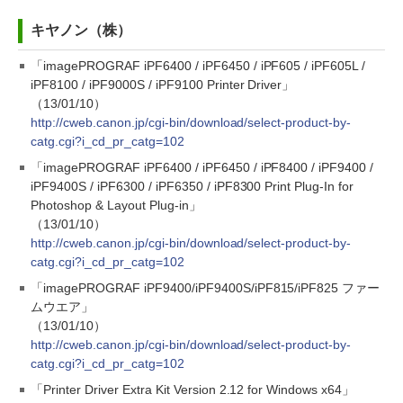
キヤノン（株）
「imagePROGRAF iPF6400 / iPF6450 / iPF605 / iPF605L /
iPF8100 / iPF9000S / iPF9100 Printer Driver」
（13/01/10）
http://cweb.canon.jp/cgi-bin/download/select-product-by-
catg.cgi?i_cd_pr_catg=102
「imagePROGRAF iPF6400 / iPF6450 / iPF8400 / iPF9400 /
iPF9400S / iPF6300 / iPF6350 / iPF8300 Print Plug-In for
Photoshop & Layout Plug-in」
（13/01/10）
http://cweb.canon.jp/cgi-bin/download/select-product-by-
catg.cgi?i_cd_pr_catg=102
「imagePROGRAF iPF9400/iPF9400S/iPF815/iPF825 ファー
ムウエア」
（13/01/10）
http://cweb.canon.jp/cgi-bin/download/select-product-by-
catg.cgi?i_cd_pr_catg=102
「Printer Driver Extra Kit Version 2.12 for Windows x64」