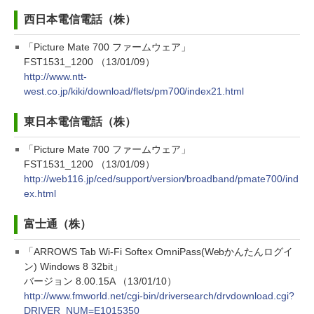
西日本電信電話（株）
「Picture Mate 700 ファームウェア」
FST1531_1200 （13/01/09）
http://www.ntt-
west.co.jp/kiki/download/flets/pm700/index21.html
東日本電信電話（株）
「Picture Mate 700 ファームウェア」
FST1531_1200 （13/01/09）
http://web116.jp/ced/support/version/broadband/pmate700/ind
ex.html
富士通（株）
「ARROWS Tab Wi-Fi Softex OmniPass(Webかんたんログイ
ン) Windows 8 32bit」
バージョン 8.00.15A （13/01/10）
http://www.fmworld.net/cgi-bin/driversearch/drvdownload.cgi?
DRIVER_NUM=E1015350