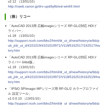
v2.12 （13/01/10）
http://cweb.canon.jp/drv-upd/bj4b/ext-win64.html
（株）リコー
「AutoCAD 2013用 広幅imagioシリーズ RP-GL/2対応 HDIド
ライバー」
v1.18 （13/01/10）
http://support.ricoh.com/bbv2/html/dr_ut_d/new/history/w/bb/p
ub_j/dr_ut_d/4101019/4101019971/V118/5162517/162517/his
tory.htm
「AutoCAD 2013用 広幅imagioシリーズ RP-GL/2対応 HDIド
ライバー 64bit版」
v1.18 （13/01/10）
http://support.ricoh.com/bbv2/html/dr_ut_d/new/history/w/bb/p
ub_j/dr_ut_d/4101019/4101019972/V118/5162519/162519/his
tory.htm
「IPSiO SP/imagio MPシリーズ用 RP-GL/2 カラープロファイ
ル 設定ツール」
v1.0.0.10 （13/01/10）
http://support.ricoh.com/bbv2/html/dr_ut_d/new/history/w/bb/p