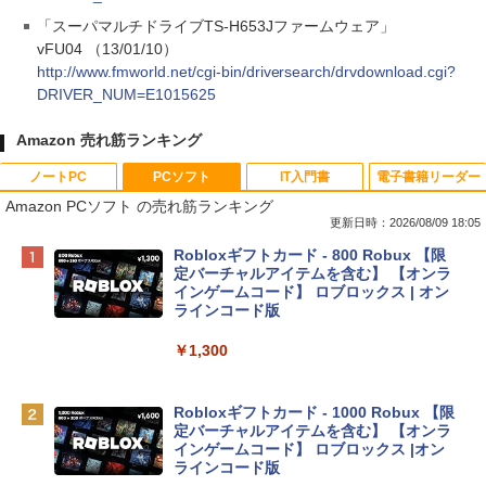
「スーパマルチドライブTS-H653Jファームウェア」
vFU04 （13/01/10）
http://www.fmworld.net/cgi-bin/driversearch/drvdownload.cgi?
DRIVER_NUM=E1015625
Amazon 売れ筋ランキング
ノートPC
PCソフト
IT入門書
電子書籍リーダー
Amazon PCソフト の売れ筋ランキング
更新日時：2026/08/09 18:05
Apple 2026 MacBook Neo A18 Proチッ
Robloxギフトカード - 800 Robux 【限
プ搭載13インチノートブック：AIとAppl
定バーチャルアイテムを含む】 【オンラ
e Intelligenceのために設計、Liquid Ret
インゲームコード】 ロブロックス | オン
inaディスプレイ、8GBユニファイドメモ
ラインコード版
リ、256GB SSDストレージ、1080p Fac
eTime HDカメラ - インディゴ
￥1,300
￥113,748
Robloxギフトカード - 1000 Robux 【限
定バーチャルアイテムを含む】 【オンラ
tomtoc 360°保護 15.6 16インチ パソコ
インゲームコード】 ロブロックス |オン
ンケース Dell NEC Lavie ASUS HP dyna
ラインコード版