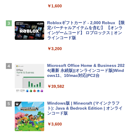
book Lenovo対応
￥1,600
￥2,952
Robloxギフトカード - 2,000 Robux 【限
Apple 2026 MacBook Air M5チップ搭載
定バーチャルアイテムを含む】 【オンラ
13インチノートブック：AIとApple Intell
インゲームコード】 ロブロックス | オン
igence、13.6インチLiquid Retinaディ
ラインコード版
スプレイ、16GBユニファイドメモリ、1
TB SSDストレージ、12MPセンターフレ
￥3,200
ームカメラ、日本語キーボード、Touch I
D - ミッドナイト
Microsoft Office Home & Business 202
￥278,800
4(最新 永続版)|オンラインコード版|Wind
ows11、10/mac対応|PC2台
【Amazon.co.jp限定】 HP ノートパソコ
￥39,582
ン 15-fd 15.6インチ 16GBメモリ 512GB
SSD インテル Core 5
Windows版 | Minecraft (マインクラフ
￥129,800
ト): Java & Bedrock Edition | オンライ
ンコード版
FMV ノートパソコン WE1-K3 (MS 365 P
￥3,600
ersonal/Copilotキー搭載/Win 11/15.6型/