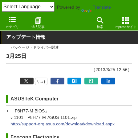
Powered by
Translate
窓の杜
その他の話題
トピック
アップデート
カテゴリ
過去記事
検索
Impressサイト
アップデート情報
パッケージ・ドライバー関連
3月25日
（2013/3/25 12:56）
リスト
ASUSTeK Computer
「P8H77-M BIOS」
v 1101 - P8H77-M-ASUS-1101.zip
http://support-org.asus.com/download/download.aspx
Foxconn Electronics