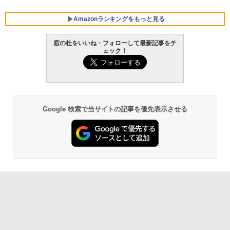
Amazonランキングをもっと見る
窓の杜をいいね・フォローして最新記事をチ
ェック！
Robloxギフトカード - 800 Robux 【限
生成AIパスポート公式テキスト 第４版
Amazon Kindle - 目に優しい、かさばら
定バーチャルアイテムを含む】 【オンラ
ない、大きな画面で読みやすい、6週間持
インゲームコード】 ロブロックス | オン
続バッテリー、6インチディスプレイ電子
￥1,766
ラインコード版
書籍リーダー、マッチャ、16GB、広告な
し
￥1,300
Google 検索で当サイトの記事を優先表示させる
￥16,980
1冊ですべて身につくHTML & CSSとWe
bデザイン入門講座［第2版］
Robloxギフトカード - 1000 Robux 【限
定バーチャルアイテムを含む】 【オンラ
Kindle Paperwhite シグニチャーエディ
インゲームコード】 ロブロックス |オン
ション (32GB) 7インチディスプレイ、明
￥1,292
ラインコード版
るさ自動調整、色調調節ライト、12週間
持続バッテリー、広告なし、メタリック
ブラック
￥1,600
ClaudeCode いちばんやさしい 教科書:
￥27,980
非エンジニア 初心者 素人 でも安心 使い
方 マニュアル AI副業にもコンテンツ作成
Robloxギフトカード - 2,000 Robux 【限
にもKindle出版にも！ 非エンジニアのた
定バーチャルアイテムを含む】 【オンラ
めのAIコーディング入門シリーズ
インゲームコード】 ロブロックス | オン
Amazon Kindle Paperwhite (16GB) 7イ