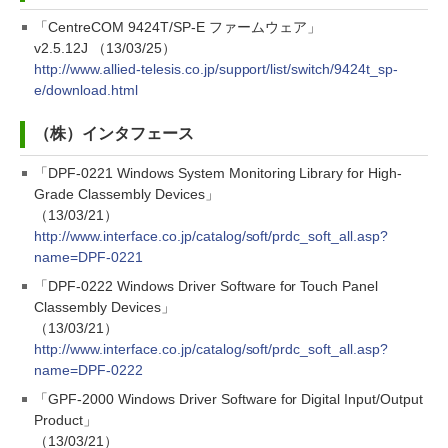
「CentreCOM 9424T/SP-E ファームウェア」
v2.5.12J （13/03/25）
http://www.allied-telesis.co.jp/support/list/switch/9424t_sp-
e/download.html
（株）インタフェース
「DPF-0221 Windows System Monitoring Library for High-
Grade Classembly Devices」
（13/03/21）
http://www.interface.co.jp/catalog/soft/prdc_soft_all.asp?
name=DPF-0221
「DPF-0222 Windows Driver Software for Touch Panel
Classembly Devices」
（13/03/21）
http://www.interface.co.jp/catalog/soft/prdc_soft_all.asp?
name=DPF-0222
「GPF-2000 Windows Driver Software for Digital Input/Output
Product」
（13/03/21）