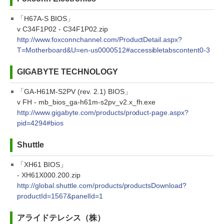
「H67A-S BIOS」
v C34F1P02 - C34F1P02.zip
http://www.foxconnchannel.com/ProductDetail.aspx?
T=Motherboard&U=en-us0000512#accessibletabscontent0-3
GIGABYTE TECHNOLOGY
「GA-H61M-S2PV (rev. 2.1) BIOS」
v FH - mb_bios_ga-h61m-s2pv_v2.x_fh.exe
http://www.gigabyte.com/products/product-page.aspx?
pid=4294#bios
Shuttle
「XH61 BIOS」
- XH61X000.200.zip
http://global.shuttle.com/products/productsDownload?
productId=1567&panelId=1
アライドテレシス（株）