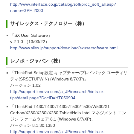
http://www.interface.co.jp/catalog/soft/prdc_soft_all.asp?
name=GPF-2000
サイレックス・テクノロジー（株）
「SX User Software」
v 2.1.0 （13/03/22）
http://www.silex.jp/support/download/sxusersoftware.html
レノボ・ジャパン（株）
「ThinkPad Setup設定 キャプチャー/プレイバック ユーティリ
ティ(SRSETUPWIN) (Windows 8/7/XP)」
バージョン 1.02
http://support.lenovo.com/ja_JP/research/hints-or-
tips/detail.page?DocID=HT050904
「ThinkPad T430/T430i/T430s/T530/T530i/W530/X1
Carbon/X230/X230i/X230 Tablet/Helix Intel マネジメント エン
ジン ファームウェア 8.1 (Windows 8/7/XP)」
バージョン 8.1.30.1350
http://support.lenovo.com/ja_JP/research/hints-or-