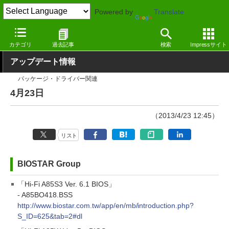
Powered by
Translate
窓の杜
その他の話題
トピック
アップデート
カテゴリ
過去記事
検索
Impressサイト
アップデート情報
パッケージ・ドライバー関連
4月23日
（2013/4/23 12:45）
リスト
BIOSTAR Group
「Hi-Fi A85S3 Ver. 6.1 BIOS」
- A85BO418.BSS
http://www.biostar.com.tw/app/en/mb/introduction.php?
S_ID=625&tab=2#dl