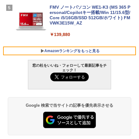
FMV ノートパソコン WE1-K3 (MS 365 P
ersonal/Copilotキー搭載/Win 11/15.6型/
Core i5/16GB/SSD 512GB/ホワイト) FM
VWK3E15W_AZ
￥139,880
Amazonランキングをもっと見る
窓の杜をいいね・フォローして最新記事をチ
ェック！
Robloxギフトカード - 800 Robux 【限
生成AIパスポート公式テキスト 第４版
Amazon Kindle Paperwhite (16GB) 7イ
定バーチャルアイテムを含む】 【オンラ
ンチディスプレイ、色調調節ライト、12
インゲームコード】 ロブロックス | オン
週間持続バッテリー、広告なし、ブラッ
￥1,766
ラインコード版
ク
￥1,300
￥22,980
Google 検索で当サイトの記事を優先表示させる
AIイラスト表現辞典: 思い通りの絵を引き
出す プロンプトの言葉 AI画像生成シリー
Robloxギフトカード - 1000 Robux 【限
Amazon Kindle - 目に優しい、かさばら
ズ (はぴーイラストLabo)
定バーチャルアイテムを含む】 【オンラ
ない、大きな画面で読みやすい、6週間持
インゲームコード】 ロブロックス |オン
続バッテリー、6インチディスプレイ電子
ラインコード版
書籍リーダー、ブラック、16GB、広告な
￥480