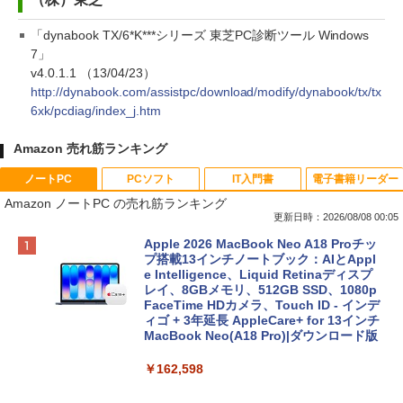
「dynabook TX/6*K***シリーズ 東芝PC診断ツール Windows
7」
v4.0.1.1 （13/04/23）
http://dynabook.com/assistpc/download/modify/dynabook/tx/tx
6xk/pcdiag/index_j.htm
Amazon 売れ筋ランキング
ノートPC
PCソフト
IT入門書
電子書籍リーダー
Amazon ノートPC の売れ筋ランキング
更新日時：2026/08/08 00:05
Apple 2026 MacBook Neo A18 Proチッ
プ搭載13インチノートブック：AIとAppl
e Intelligence、Liquid Retinaディスプ
レイ、8GBメモリ、512GB SSD、1080p
FaceTime HDカメラ、Touch ID - インデ
ィゴ + 3年延長 AppleCare+ for 13インチ
MacBook Neo(A18 Pro)|ダウンロード版
￥162,598