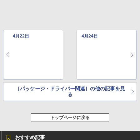
レージ、ノート機能搭載、明るさ自動調
整、色調調節ライト、プレミアムペン付
き、グラファイト
￥115,980
4月22日
4月24日
［パッケージ・ドライバー関連］の他の記事を見
る
トップページに戻る
おすすめ記事