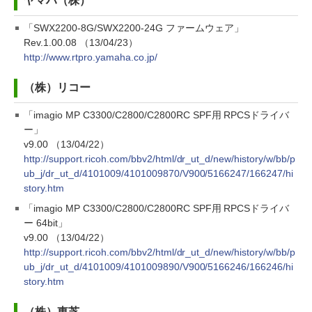
ヤマハ（株）
「SWX2200-8G/SWX2200-24G ファームウェア」
Rev.1.00.08 （13/04/23）
http://www.rtpro.yamaha.co.jp/
（株）リコー
「imagio MP C3300/C2800/C2800RC SPF用 RPCSドライバ
ー」
v9.00 （13/04/22）
http://support.ricoh.com/bbv2/html/dr_ut_d/new/history/w/bb/p
ub_j/dr_ut_d/4101009/4101009870/V900/5166247/166247/hi
story.htm
「imagio MP C3300/C2800/C2800RC SPF用 RPCSドライバ
ー 64bit」
v9.00 （13/04/22）
http://support.ricoh.com/bbv2/html/dr_ut_d/new/history/w/bb/p
ub_j/dr_ut_d/4101009/4101009890/V900/5166246/166246/hi
story.htm
（株）東芝