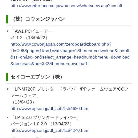
http://www.interface.co.jp/whatsnew/whatsnew.asp?c=soft
（株）コウォンジャパン
「AW1 PCビューアー」
v1.1.2 （13/04/22）
http://www.cowonjapan.com/zeroboard/zboard.php?
id=C08&page=1&sn1=&divpage=1&bmenu=download&sn=off
&ss=on&sc=on&select_arrange=headnum&bmenu=download
&desc=asc&no=382&bmenu=download
セイコーエプソン（株）
「LP-M720F プリンタードライバー/PPファームウェア/CCフ
ァームウェア」
（13/04/23）
http://www.epson.jp/dl_soft/list/4690.htm
「LP-S510 プリンタードライバー」
バージョン 1.0.2.0 （13/04/23）
http://www.epson.jp/dl_soft/list/4240.htm