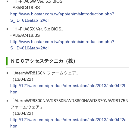
「Hi-Fi A85W Ver. 5.x BIOS」
- A85BC418.BST
http://www.biostar.com.tw/app/en/mb/introduction.php?
S_ID=615&tab=2#dl
「Hi-Fi A85X Ver. 5.x BIOS」
- A85AC418.BST
http://www.biostar.com.tw/app/en/mb/introduction.php?
S_ID=616&tab=2#dl
ＮＥＣアクセステクニカ（株）
「AtermWR8160N ファームウェア」
（13/04/22）
http://121ware.com/product/atermstation/info/2013/info0422b.
html
「AtermWR9300N/WR8750N/WR8600N/WR8370N/WR8175N
ファームウェア」
（13/04/22）
http://121ware.com/product/atermstation/info/2013/info0422a.
html