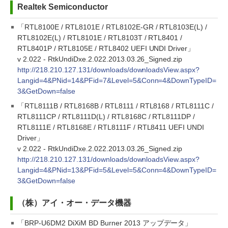
Realtek Semiconductor
「RTL8100E / RTL8101E / RTL8102E-GR / RTL8103E(L) /
RTL8102E(L) / RTL8101E / RTL8103T / RTL8401 /
RTL8401P / RTL8105E / RTL8402 UEFI UNDI Driver」
v 2.022 - RtkUndiDxe.2.022.2013.03.26_Signed.zip
http://218.210.127.131/downloads/downloadsView.aspx?
Langid=4&PNid=14&PFid=7&Level=5&Conn=4&DownTypeID=
3&GetDown=false
「RTL8111B / RTL8168B / RTL8111 / RTL8168 / RTL8111C /
RTL8111CP / RTL8111D(L) / RTL8168C / RTL8111DP /
RTL8111E / RTL8168E / RTL8111F / RTL8411 UEFI UNDI
Driver」
v 2.022 - RtkUndiDxe.2.022.2013.03.26_Signed.zip
http://218.210.127.131/downloads/downloadsView.aspx?
Langid=4&PNid=13&PFid=5&Level=5&Conn=4&DownTypeID=
3&GetDown=false
（株）アイ・オー・データ機器
「BRP-U6DM2 DiXiM BD Burner 2013 アップデータ」