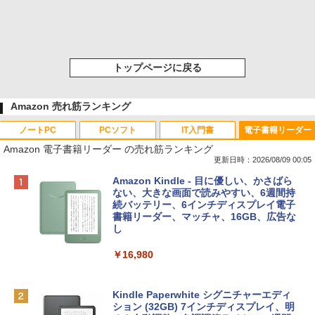
トップページに戻る
Amazon 売れ筋ランキング
ノートPC
PCソフト
IT入門書
電子書籍リーダー
Amazon 電子書籍リーダー の売れ筋ランキング
更新日時：2026/08/09 00:05
Apple 2026 MacBook Neo A18 Proチッ
Robloxギフトカード - 800 Robux 【限
生成AIパスポート公式テキスト 第４版
Amazon Kindle - 目に優しい、かさばら
プ搭載13インチノートブック：AIとAppl
定バーチャルアイテムを含む】 【オンラ
ない、大きな画面で読みやすい、6週間持
e Intelligenceのために設計、Liquid Ret
インゲームコード】 ロブロックス | オン
続バッテリー、6インチディスプレイ電子
￥1,766
inaディスプレイ、8GBユニファイドメモ
ラインコード版
書籍リーダー、マッチャ、16GB、広告な
リ、512GB SSDストレージ、1080p Fac
し
eTime HDカメラ、Touch ID - インディ
￥1,300
ゴ
￥16,980
AIイラスト表現辞典: 思い通りの絵を引き
￥137,800
出す プロンプトの言葉 AI画像生成シリー
Robloxギフトカード - 1000 Robux 【限
ズ (はぴーイラストLabo)
定バーチャルアイテムを含む】 【オンラ
Kindle Paperwhite シグニチャーエディ
インゲームコード】 ロブロックス |オン
ション (32GB) 7インチディスプレイ、明