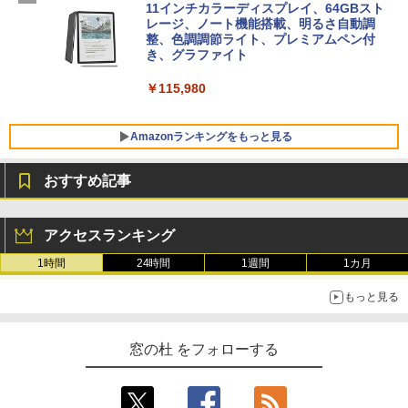
FMV ノートパソコン WE1-K3 (MS 365 P
11インチカラーディスプレイ、64GBスト
ersonal/Copilotキー搭載/Win 11/15.6型/
レージ、ノート機能搭載、明るさ自動調
Core i5/16GB/SSD 512GB/ホワイト) FM
整、色調調節ライト、プレミアムペン付
VWK3E15W_AZ
き、グラファイト
￥139,880
￥115,980
Amazonランキングをもっと見る
おすすめ記事
アクセスランキング
1時間
24時間
1週間
1カ月
もっと見る
窓の杜 をフォローする