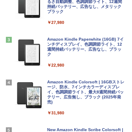
tomtoc 360°保護 15.6 16インチ パソコ
ラインコード版
るさ自動調整、色調調節ライト、12週間
￥480
ンケース Dell NEC Lavie ASUS HP dyna
持続バッテリー、広告なし、メタリック
book Lenovo対応
ブラック
￥1,600
1冊ですべて身につくHTML & CSSとWe
￥2,952
￥27,980
bデザイン入門講座［第2版］
Microsoft Office Home & Business 202
4(最新 永続版)|オンラインコード版|Wind
￥1,292
Apple 2026 MacBook Air M5チップ搭載
ows11、10/mac対応|PC2台
Amazon Kindle Paperwhite (16GB) 7イ
13インチノートブック：AIとApple Intell
ンチディスプレイ、色調調節ライト、12
igence、13.6インチLiquid Retinaディ
週間持続バッテリー、広告なし、ブラッ
￥39,582
スプレイ、16GBユニファイドメモリ、51
ク
ClaudeCode いちばんやさしい 教科書:
2GB SSDストレージ、12MPセンターフ
非エンジニア 初心者 素人 でも安心 使い
レームカメラ、日本語キーボード、Touc
￥22,980
方 マニュアル AI副業にもコンテンツ作成
Robloxギフトカード - 2,000 Robux 【限
h ID - ミッドナイト
にもKindle出版にも！ 非エンジニアのた
定バーチャルアイテムを含む】 【オンラ
めのAIコーディング入門シリーズ
インゲームコード】 ロブロックス | オン
￥224,800
ラインコード版
Amazon Kindle Colorsoft | 16GBストレ
￥99
ージ、防水、7インチカラーディスプレ
イ、色調調節ライト、最大8週間持続バッ
￥3,200
【Amazon.co.jp限定】 HP ノートパソコ
テリー、広告無し、ブラック (2025年発
ン 15-fd 15.6インチ 16GBメモリ 512GB
売)
FM TOWNS ハイパー・カタログ: 本体ハ
SSD インテル Core 5
ードウェア・市販ソフトウェアのパーフ
Windows版 | Minecraft (マインクラフ
￥31,980
ェクトリストと最新エミュレータ紹介
ト): Java & Bedrock Edition | オンライ
￥129,800
ンコード版
￥1,600
New Amazon Kindle Scribe Colorsoft |
￥3,600