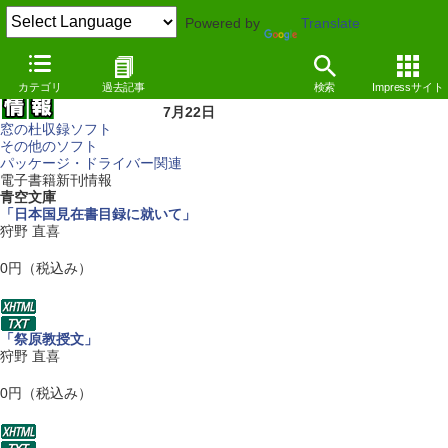
Powered by
Translate
カテゴリ
過去記事
検索
Impressサイト
7月22日
窓の杜収録ソフト
その他のソフト
パッケージ・ドライバー関連
電子書籍新刊情報
青空文庫
「日本国見在書目録に就いて」
狩野 直喜
0円（税込み）
「祭原教授文」
狩野 直喜
0円（税込み）