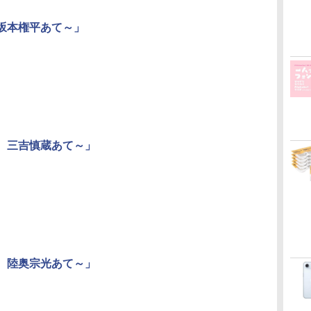
 坂本権平あて～」
日 三吉慎蔵あて～」
日 陸奥宗光あて～」