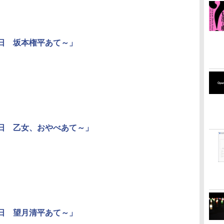
四日 坂本権平あて～」
四日 乙女、おやべあて～」
四日 望月清平あて～」