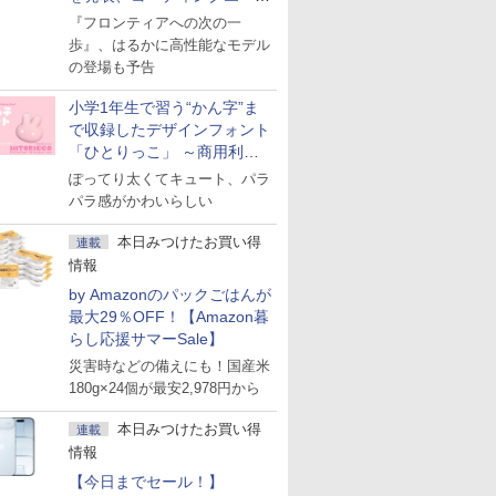
ェント「Muse Code」も
『フロンティアへの次の一
歩』、はるかに高性能なモデル
の登場も予告
小学1年生で習う“かん字”ま
で収録したデザインフォント
「ひとりっこ」 ～商用利用
OK
ぽってり太くてキュート、パラ
パラ感がかわいらしい
本日みつけたお買い得
連載
情報
by Amazonのパックごはんが
最大29％OFF！【Amazon暮
らし応援サマーSale】
災害時などの備えにも！国産米
180g×24個が最安2,978円から
本日みつけたお買い得
連載
情報
【今日までセール！】