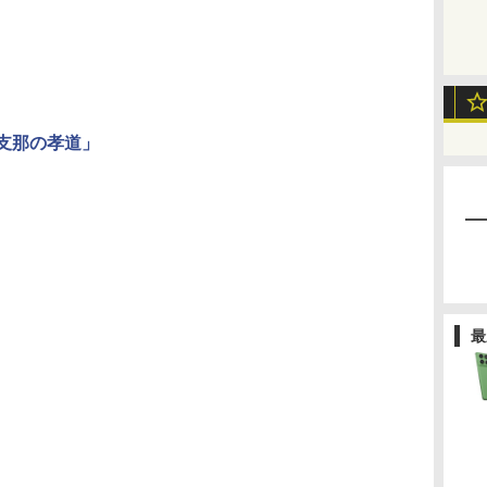
支那の孝道」
最