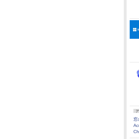
ア
窓
Ac
C