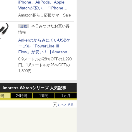
iPhone、AirPods、Apple
Watchが安い、「iPhone
Air」256GB版が139,800円な
Amazon暮らし応援サマーSale
ど
本日みつけたお買い得
連載
情報
AnkerのからみにくいUSBケ
ーブル「PowerLine III
Flow」が安い！【Amazon暮
らし応援サマーSale】
0.9メートルが28％OFFの1,290
円。1,8メートルが26％OFFの
1,390円
Impress Watchシリーズ 人気記事
時間
24時間
1週間
1カ月
もっと見る