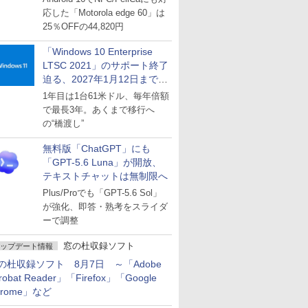
応した「Motorola edge 60」は
25％OFFの44,820円
「Windows 10 Enterprise
LTSC 2021」のサポート終了
迫る、2027年1月12日まで
～ESUは9月1日から販売
1年目は1台61米ドル、毎年倍額
で最長3年。あくまで移行へ
の“橋渡し”
無料版「ChatGPT」にも
「GPT-5.6 Luna」が開放、
テキストチャットは無制限へ
Plus/Proでも「GPT-5.6 Sol」
が強化、即答・熟考をスライダ
ーで調整
窓の杜収録ソフト
ップデート情報
の杜収録ソフト 8月7日 ～「Adobe
robat Reader」「Firefox」「Google
hrome」など