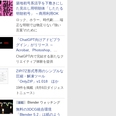
築地初号系活字を下敷きにし
た見出し用明朝体「したたる
明朝初号」 ～商用利用OK
ロック、ホラー、時代劇……端
正な明朝では物足りない“強い
言葉”のために
「ChatGPT向けアドビプラ
グイン」がリリース ～
Acrobat、Photoshop、
Premiereなどの機能を1つの
ChatGPT内で完結する新たなク
プラグインに統合
リエイティブ体験を提供
ZIP/7Z形式専用のシンプルな
圧縮・解凍ツール
「OnlyZIP」v1.018 ほか
19件を掲載（8月6日ダイジェス
トニュース）
Blender ウォッチング
連載
無料の3DCG統合環境
「Blender 5.2」は紙のよう