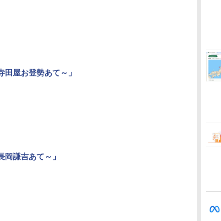
 寺田屋お登勢あて～」
 長岡謙吉あて～」