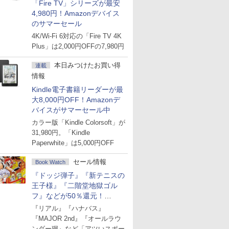
「Fire TV」シリーズが最安
4,980円！Amazonデバイス
のサマーセール
4K/Wi-Fi 6対応の「Fire TV 4K
Plus」は2,000円OFFの7,980円
本日みつけたお買い得
連載
情報
Kindle電子書籍リーダーが最
大8,000円OFF！Amazonデ
バイスがサマーセール中
カラー版「Kindle Colorsoft」が
31,980円。「Kindle
Paperwhite」は5,000円OFF
セール情報
Book Watch
『ドッジ弾子』『新テニスの
王子様』『二階堂地獄ゴル
フ』などが50％還元！
Amazonマンガ週末セール
『リアル』『ハナバス』
『MAJOR 2nd』『オールラウ
ンダー廻』など「アツいスポー