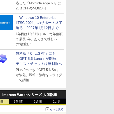
応した「Motorola edge 60」は
25％OFFの44,820円
「Windows 10 Enterprise
LTSC 2021」のサポート終了
迫る、2027年1月12日まで
～ESUは9月1日から販売
1年目は1台61米ドル、毎年倍額
で最長3年。あくまで移行へ
の“橋渡し”
無料版「ChatGPT」にも
「GPT-5.6 Luna」が開放、
テキストチャットは無制限へ
Plus/Proでも「GPT-5.6 Sol」
が強化、即答・熟考をスライダ
ーで調整
Impress Watchシリーズ 人気記事
時間
24時間
1週間
1カ月
もっと見る