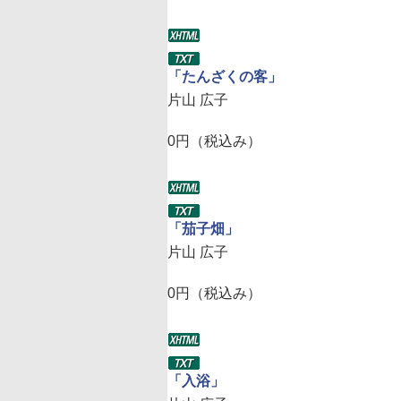
「たんざくの客」
片山 広子
0円（税込み）
「茄子畑」
片山 広子
0円（税込み）
「入浴」