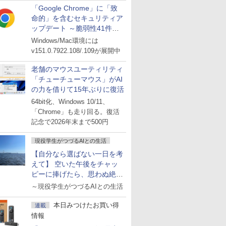
「Google Chrome」に「致
命的」を含むセキュリティア
ップデート ～脆弱性41件に
対処
Windows/Mac環境には
v151.0.7922.108/.109が展開中
老舗のマウスユーティリティ
「チューチューマウス」がAI
の力を借りて15年ぶりに復活
64bit化、Windows 10/11、
「Chrome」も走り回る。復活
記念で2026年末まで500円
現役学生がつづるAIとの生活
【自分なら選ばない一日を考
えて】 空いた午後をチャッ
ピーに捧げたら、思わぬ絶景
に出会った話
～現役学生がつづるAIとの生活
本日みつけたお買い得
連載
情報