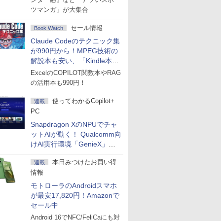
ツマンガ」が大集合
セール情報
Book Watch
Claude Codeのテクニック集
が990円から！MPEG技術の
解説本も安い、「Kindle本サ
マーセール」第2弾開始！
ExcelのCOPILOT関数本やRAG
の活用本も990円！
使ってわかるCopilot+
連載
PC
Snapdragon XのNPUでチャ
ットAIが動く！ Qualcomm向
けAI実行環境「GenieX」を
試してみた
本日みつけたお買い得
連載
情報
モトローラのAndroidスマホ
が最安17,820円！Amazonで
セール中
Android 16でNFC/FeliCaにも対