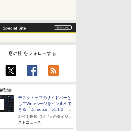
Special Site
窓の杜 をフォローする
新記事
デスクトップのサイドバーと
してWebページをピン止めで
きる「Demobar」v1.1.0 ほ
か
17件を掲載（8月7日のダイジェ
ストニュース）