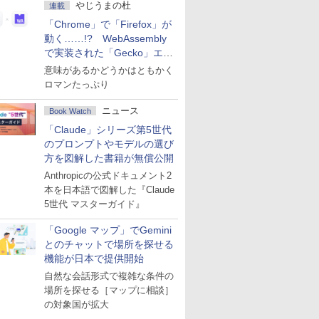
やじうまの杜
連載
「Chrome」で「Firefox」が
動く……!? WebAssembly
で実装された「Gecko」エン
ジン
意味があるかどうかはともかく
ロマンたっぷり
ニュース
Book Watch
「Claude」シリーズ第5世代
のプロンプトやモデルの選び
方を図解した書籍が無償公開
Anthropicの公式ドキュメント2
本を日本語で図解した『Claude
5世代 マスターガイド』
「Google マップ」でGemini
とのチャットで場所を探せる
機能が日本で提供開始
自然な会話形式で複雑な条件の
場所を探せる［マップに相談］
の対象国が拡大