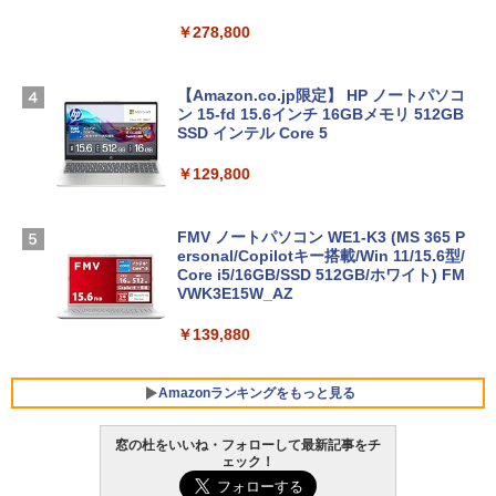
￥278,800
【Amazon.co.jp限定】 HP ノートパソコ
ン 15-fd 15.6インチ 16GBメモリ 512GB
SSD インテル Core 5
￥129,800
FMV ノートパソコン WE1-K3 (MS 365 P
ersonal/Copilotキー搭載/Win 11/15.6型/
Core i5/16GB/SSD 512GB/ホワイト) FM
VWK3E15W_AZ
￥139,880
Amazonランキングをもっと見る
窓の杜をいいね・フォローして最新記事をチ
ェック！
Robloxギフトカード - 800 Robux 【限
生成AIパスポート公式テキスト 第４版
Amazon Kindle - 目に優しい、かさばら