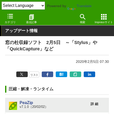
Powered by
Translate
窓の杜
その他の話題
トピック
アップデート
カテゴリ
過去記事
検索
Impressサイト
アップデート情報
窓の杜収録ソフト 2月5日 ～「Stylus」や
「QuickCapture」など
2020年2月5日 07:30
リスト
圧縮・解凍・ランタイム
PeaZip
詳 細
v7.1.0（20/02/02）