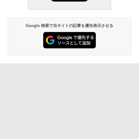
定バーチャルアイテムを含む】 【オンラ
ない、大きな画面で読みやすい、6週間持
インゲームコード】 ロブロックス | オン
続バッテリー、6インチディスプレイ電子
￥1,766
ラインコード版
書籍リーダー、マッチャ、16GB、広告な
し
￥1,300
Google 検索で当サイトの記事を優先表示させる
￥16,980
1冊ですべて身につくHTML & CSSとWe
bデザイン入門講座［第2版］
Robloxギフトカード - 1000 Robux 【限
定バーチャルアイテムを含む】 【オンラ
Kindle Paperwhite シグニチャーエディ
インゲームコード】 ロブロックス |オン
ション (32GB) 7インチディスプレイ、明
￥1,292
ラインコード版
るさ自動調整、色調調節ライト、12週間
持続バッテリー、広告なし、メタリック
ブラック
￥1,600
ClaudeCode いちばんやさしい 教科書:
￥27,980
非エンジニア 初心者 素人 でも安心 使い
方 マニュアル AI副業にもコンテンツ作成
Robloxギフトカード - 2,000 Robux 【限
にもKindle出版にも！ 非エンジニアのた
定バーチャルアイテムを含む】 【オンラ
めのAIコーディング入門シリーズ
インゲームコード】 ロブロックス | オン
Amazon Kindle Paperwhite (16GB) 7イ
ラインコード版
ンチディスプレイ、色調調節ライト、12
￥99
週間持続バッテリー、広告なし、ブラッ
ク
￥3,200
￥22,980
AIイラスト表現辞典: 思い通りの絵を引き
出す プロンプトの言葉 AI画像生成シリー
Microsoft Office Home & Business 202
ズ (はぴーイラストLabo)
4(最新 永続版)|オンラインコード版|Wind