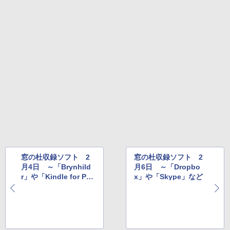
ows11、10/mac対応|PC2台
Amazon Kindle Colorsoft | 16GBストレ
￥480
ージ、防水、7インチカラーディスプレ
イ、色調調節ライト、最大8週間持続バッ
￥39,582
テリー、広告無し、ブラック (2025年発
売)
FM TOWNS ハイパー・カタログ: 本体ハ
ードウェア・市販ソフトウェアのパーフ
Windows版 | Minecraft (マインクラフ
￥31,980
ェクトリストと最新エミュレータ紹介
ト): Java & Bedrock Edition | オンライ
ンコード版
￥1,600
New Amazon Kindle Scribe Colorsoft |
￥3,600
11インチカラーディスプレイ、64GBスト
レージ、ノート機能搭載、明るさ自動調
整、色調調節ライト、プレミアムペン付
き、グラファイト
￥115,980
窓の杜収録ソフト 2
窓の杜収録ソフト 2
月4日 ～「Brynhild
月6日 ～「Dropbo
r」や「Kindle for P
x」や「Skype」など
C」など