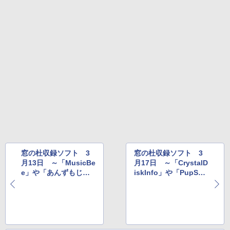
ブラック
￥32,980
1冊ですべて身につくHTML & CSSとWe
Robloxギフトカード - 1000 Robux 【限
bデザイン入門講座［第2版］
定バーチャルアイテムを含む】 【オンラ
インゲームコード】 ロブロックス |オン
ラインコード版
Amazon Kindle Colorsoft | 16GBストレ
￥2,326
ージ、防水、7インチカラーディスプレ
イ、色調調節ライト、最大8週間持続バッ
￥1,600
テリー、広告無し、ブラック (2025年発
売)
FM TOWNS ハイパー・カタログ: 本体ハ
ードウェア・市販ソフトウェアのパーフ
Windows版 | Minecraft (マインクラフ
￥39,980
ェクトリストと最新エミュレータ紹介
ト): Java & Bedrock Edition | オンライ
ンコード版
￥1,600
New Amazon Kindle Scribe Colorsoft |
￥3,600
11インチカラーディスプレイ、64GBスト
レージ、ノート機能搭載、明るさ自動調
窓の杜収録ソフト 3
窓の杜収録ソフト 3
整、色調調節ライト、プレミアムペン付
月13日 ～「MusicBe
月17日 ～「CrystalD
き、グラファイト
e」や「あんずもじ」
iskInfo」や「PupSQL
など
ite」など
￥115,980