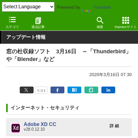
Powered by
Translate
窓の杜
その他の話題
トピック
アップデート
カテゴリ
過去記事
検索
Impressサイト
アップデート情報
窓の杜収録ソフト 3月16日 ～「Thunderbird」
や「Blender」など
2020年3月16日 07:30
リスト
インターネット・セキュリティ
Adobe XD CC
詳 細
v28.0.12.10