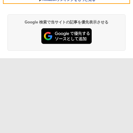
Google 検索で当サイトの記事を優先表示させる
Robloxギフトカード - 800 Robux 【限
生成AIパスポート公式テキスト 第４版
Amazon Kindle Paperwhite (16GB) 7イ
定バーチャルアイテムを含む】 【オンラ
ンチディスプレイ、色調調節ライト、12
インゲームコード】 ロブロックス | オン
週間持続バッテリー、広告なし、ブラッ
￥1,766
ラインコード版
ク
￥1,300
￥27,980
AIイラスト表現辞典: 思い通りの絵を引き
出す プロンプトの言葉 AI画像生成シリー
Microsoft Office Home & Business 202
Amazon Kindle - 目に優しい、かさばら
ズ (はぴーイラストLabo)
4(最新 永続版)|オンラインコード版|Wind
ない、大きな画面で読みやすい、6週間持
ows11、10/mac対応|PC2台
続バッテリー、6インチディスプレイ電子
書籍リーダー、ブラック、16GB、広告な
￥480
し
￥39,582
￥19,980
ClaudeCode いちばんやさしい 教科書:
非エンジニア 初心者 素人 でも安心 使い
Robloxギフトカード - 2,000 Robux 【限
方 マニュアル AI副業にもコンテンツ作成
定バーチャルアイテムを含む】 【オンラ
にもKindle出版にも！ 非エンジニアのた
インゲームコード】 ロブロックス | オン
Kindle Paperwhite シグニチャーエディ
めのAIコーディング入門シリーズ
ラインコード版
ション (32GB) 7インチディスプレイ、明
るさ自動調整、色調調節ライト、12週間
持続バッテリー、広告なし、メタリック
￥99
￥3,200