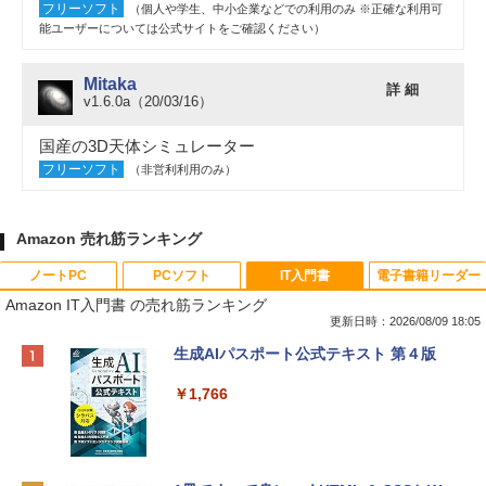
フリーソフト
（個人や学生、中小企業などでの利用のみ ※正確な利用可
能ユーザーについては公式サイトをご確認ください）
Mitaka
詳 細
v1.6.0a（20/03/16）
国産の3D天体シミュレーター
フリーソフト
（非営利利用のみ）
Amazon 売れ筋ランキング
ノートPC
PCソフト
IT入門書
電子書籍リーダー
Amazon IT入門書 の売れ筋ランキング
更新日時：2026/08/09 18:05
Apple 2026 MacBook Neo A18 Proチッ
Robloxギフトカード - 800 Robux 【限
生成AIパスポート公式テキスト 第４版
プ搭載13インチノートブック：AIとAppl
定バーチャルアイテムを含む】 【オンラ
e Intelligenceのために設計、Liquid Ret
インゲームコード】 ロブロックス | オン
￥1,766
inaディスプレイ、8GBユニファイドメモ
ラインコード版
リ、256GB SSDストレージ、1080p Fac
eTime HDカメラ - インディゴ
￥1,300
￥113,748