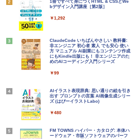
1冊ですべて身につくHTML & CSSとWe
bデザイン入門講座［第2版］
Robloxギフトカード - 1000 Robux 【限
定バーチャルアイテムを含む】 【オンラ
tomtoc 360°保護 15.6 16インチ パソコ
インゲームコード】 ロブロックス |オン
￥1,292
ンケース Dell NEC Lavie ASUS HP dyna
ラインコード版
book Lenovo対応
￥1,600
￥2,952
ClaudeCode いちばんやさしい 教科書:
非エンジニア 初心者 素人 でも安心 使い
方 マニュアル AI副業にもコンテンツ作成
Robloxギフトカード - 2,000 Robux 【限
にもKindle出版にも！ 非エンジニアのた
Apple 2026 MacBook Air M5チップ搭載
定バーチャルアイテムを含む】 【オンラ
めのAIコーディング入門シリーズ
13インチノートブック：AIとApple Intell
インゲームコード】 ロブロックス | オン
igence、13.6インチLiquid Retinaディ
ラインコード版
￥99
スプレイ、16GBユニファイドメモリ、1
TB SSDストレージ、12MPセンターフレ
￥3,200
ームカメラ、日本語キーボード、Touch I
D - ミッドナイト
AIイラスト表現辞典: 思い通りの絵を引き
出す プロンプトの言葉 AI画像生成シリー
Microsoft Office Home & Business 202
￥278,800
ズ (はぴーイラストLabo)
4(最新 永続版)|オンラインコード版|Wind
ows11、10/mac対応|PC2台
￥480
【Amazon.co.jp限定】 HP ノートパソコ
￥39,582
ン 15-fd 15.6インチ 16GBメモリ 512GB
SSD インテル Core 5
FM TOWNS ハイパー・カタログ: 本体ハ
ードウェア・市販ソフトウェアのパーフ
Windows版 | Minecraft (マインクラフ