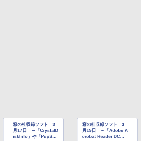
Amazon Kindle Paperwhite (16GB) 7イ
ンチディスプレイ、色調調節ライト、12
週間持続バッテリー、広告なし、ブラッ
ク
￥22,980
Amazon Kindle Colorsoft | 16GBストレ
ージ、防水、7インチカラーディスプレ
イ、色調調節ライト、最大8週間持続バッ
テリー、広告無し、ブラック (2025年発
売)
￥31,980
New Amazon Kindle Scribe Colorsoft |
11インチカラーディスプレイ、64GBスト
レージ、ノート機能搭載、明るさ自動調
窓の杜収録ソフト 3
窓の杜収録ソフト 3
整、色調調節ライト、プレミアムペン付
月17日 ～「CrystalD
月19日 ～「Adobe A
き、グラファイト
iskInfo」や「PupSQL
crobat Reader DC」