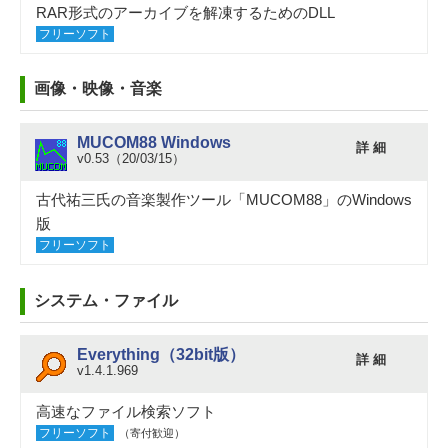
RAR形式のアーカイブを解凍するためのDLL
フリーソフト
画像・映像・音楽
MUCOM88 Windows
詳 細
v0.53（20/03/15）
古代祐三氏の音楽製作ツール「MUCOM88」のWindows
版
フリーソフト
システム・ファイル
Everything（32bit版）
詳 細
v1.4.1.969
高速なファイル検索ソフト
フリーソフト
（寄付歓迎）