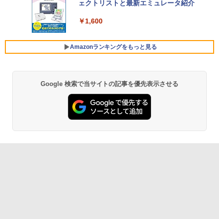
￥129,800
ェクトリストと最新エミュレータ紹介
ト): Java & Bedrock Edition | オンライ
ンコード版
￥1,600
FMV ノートパソコン WE1-K3 (MS 365 P
￥3,600
ersonal/Copilotキー搭載/Win 11/15.6型/
Core i5/16GB/SSD 512GB/ホワイト) FM
Amazonランキングをもっと見る
VWK3E15W_AZ
￥139,880
Google 検索で当サイトの記事を優先表示させる
Amazon Kindle - 目に優しい、かさばら
ない、大きな画面で読みやすい、6週間持
続バッテリー、6インチディスプレイ電子
書籍リーダー、マッチャ、16GB、広告な
し
￥16,980
Kindle Paperwhite シグニチャーエディ
ション (32GB) 7インチディスプレイ、明
るさ自動調整、色調調節ライト、12週間
持続バッテリー、広告なし、メタリック
ブラック
￥27,980