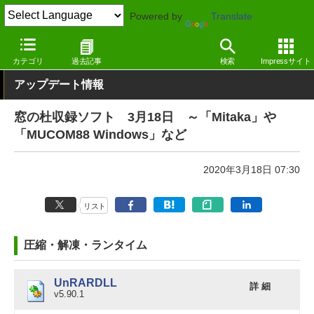
Powered by
Translate
窓の杜
その他の話題
トピック
アップデート
カテゴリ
過去記事
検索
Impressサイト
アップデート情報
窓の杜収録ソフト 3月18日 ～「Mitaka」や
「MUCOM88 Windows」など
2020年3月18日 07:30
リスト
圧縮・解凍・ランタイム
UnRARDLL
詳 細
v5.90.1