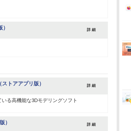
t版）
詳 細
t版）（ストアアプリ版）
詳 細
ている高機能な3Dモデリングソフト
it版）
詳 細
）