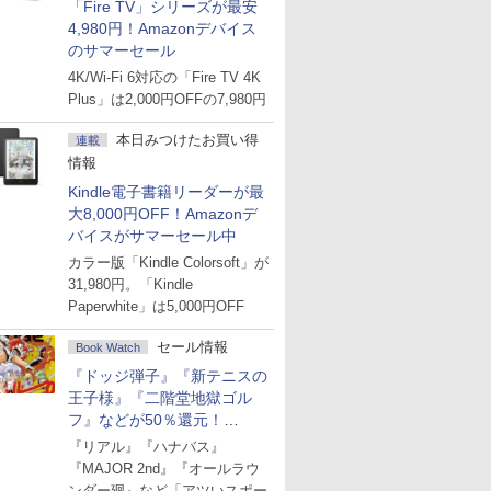
「Fire TV」シリーズが最安
4,980円！Amazonデバイス
のサマーセール
4K/Wi-Fi 6対応の「Fire TV 4K
Plus」は2,000円OFFの7,980円
本日みつけたお買い得
連載
情報
Kindle電子書籍リーダーが最
大8,000円OFF！Amazonデ
バイスがサマーセール中
カラー版「Kindle Colorsoft」が
31,980円。「Kindle
Paperwhite」は5,000円OFF
セール情報
Book Watch
『ドッジ弾子』『新テニスの
王子様』『二階堂地獄ゴル
フ』などが50％還元！
Amazonマンガ週末セール
『リアル』『ハナバス』
『MAJOR 2nd』『オールラウ
ンダー廻』など「アツいスポー