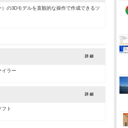
ー）の3Dモデルを直観的な操作で作成できるツ
詳 細
ァイラー
詳 細
ソフト