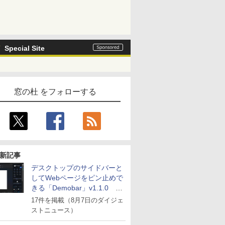
Special Site
窓の杜 をフォローする
新記事
デスクトップのサイドバーと
してWebページをピン止めで
きる「Demobar」v1.1.0 ほ
か
17件を掲載（8月7日のダイジェ
ストニュース）