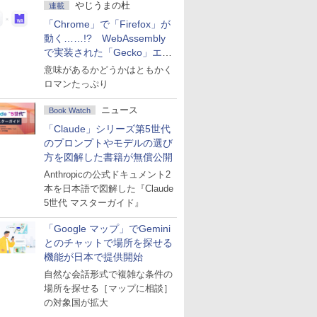
やじうまの杜
連載
「Chrome」で「Firefox」が
動く……!? WebAssembly
で実装された「Gecko」エン
ジン
意味があるかどうかはともかく
ロマンたっぷり
ニュース
Book Watch
「Claude」シリーズ第5世代
のプロンプトやモデルの選び
方を図解した書籍が無償公開
Anthropicの公式ドキュメント2
本を日本語で図解した『Claude
5世代 マスターガイド』
「Google マップ」でGemini
とのチャットで場所を探せる
機能が日本で提供開始
自然な会話形式で複雑な条件の
場所を探せる［マップに相談］
の対象国が拡大