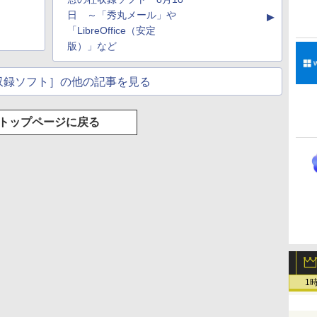
非エンジニアのため
し、ブラック (2025
ムペン付き、グラファ
のAIコーディング入
年発売)
イト
日 ～「秀丸メール」や
▲
門シリーズ
「LibreOffice（安定
版）」など
収録ソフト］の他の記事を見る
トップページに戻る
1