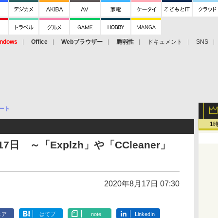
ndows
Office
Webブラウザー
脆弱性
ドキュメント
SNS
ート
1
日 ～「Explzh」や「CCleaner」
2020年8月17日 07:30
ェア
はてブ
note
LinkedIn