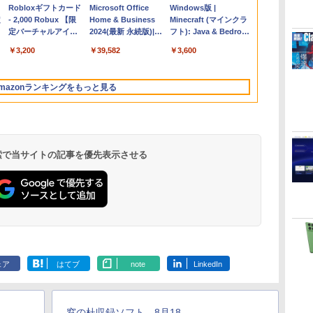
Apple 2026
Robloxギフトカード
【Amazon.co.jp限
Microsoft Office
FMV ノートパソコン
Windows版 |
コ
定
MacBook Air M5チ
- 2,000 Robux 【限
定】 HP ノートパソ
Home & Business
WE1-K3 (MS 365
Minecraft (マインクラ
ップ搭載13インチノ
定バーチャルアイテ
コン 15-fd 15.6イン
2024(最新 永続版)|オ
Personal/Copilotキー
フト): Java & Bedrock
ートブック：AIと
ムを含む】 【オンラ
チ 16GBメモリ
ンラインコード
搭載/Win 11/15.6
Edition | オンラインコ
￥278,800
￥3,200
￥129,800
￥39,582
￥139,880
￥3,600
Apple Intelligence、
インゲームコード】
512GB SSD インテ
版|Windows11、
型/Core i5/16GB/SSD
ード版
イ
13.6インチLiquid
ロブロックス | オン
ル Core 5
10/mac対応|PC2台
512GB/ホワイト)
Retinaディスプレ
ラインコード版
FMVWK3E15W_AZ
mazonランキングをもっと見る
イ、16GBユニファイ
ドメモリ、1TB SSD
ストレージ、12MPセ
ンターフレームカメ
ラ、日本語キーボー
ド、Touch ID - ミッ
 検索で当サイトの記事を優先表示させる
ドナイト
く
ClaudeCode いちば
Amazon Kindle
AIイラスト表現辞典:
Amazon Kindle
FM TOWNS ハイパ
New Amazon Kindle
んやさしい 教科書:
Paperwhite (16GB)
思い通りの絵を引き
Colorsoft | 16GBス
ー・カタログ: 本体ハ
Scribe Colorsoft | 11
非エンジニア 初心者
7インチディスプレ
出す プロンプトの言
トレージ、防水、7イ
ードウェア・市販ソフ
インチカラーディスプ
ェア
はてブ
note
LinkedIn
素人 でも安心 使い方
イ、色調調節ライ
葉 AI画像生成シリー
ンチカラーディスプ
トウェアのパーフェク
レイ、64GBストレー
￥99
￥22,980
￥480
￥31,980
￥1,600
￥115,980
マニュアル AI副業に
ト、12週間持続バッ
ズ (はぴーイラスト
レイ、色調調節ライ
トリストと最新エミュ
ジ、ノート機能搭載、
もコンテンツ作成に
テリー、広告なし、
Labo)
ト、最大8週間持続バ
レータ紹介
明るさ自動調整、色調
もKindle出版にも！
ブラック
ッテリー、広告無
調節ライト、プレミア
窓の杜収録ソフト 8月18