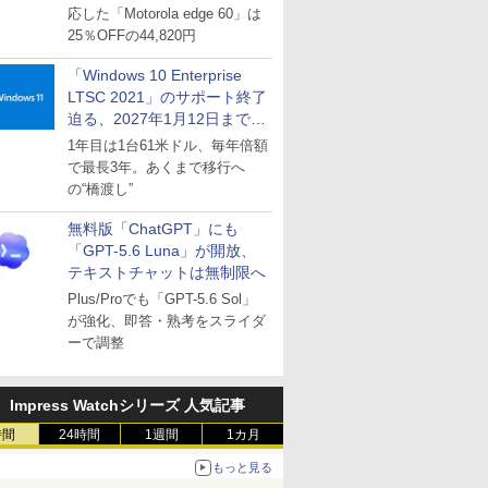
応した「Motorola edge 60」は
25％OFFの44,820円
「Windows 10 Enterprise
LTSC 2021」のサポート終了
迫る、2027年1月12日まで
～ESUは9月1日から販売
1年目は1台61米ドル、毎年倍額
で最長3年。あくまで移行へ
の“橋渡し”
無料版「ChatGPT」にも
「GPT-5.6 Luna」が開放、
テキストチャットは無制限へ
Plus/Proでも「GPT-5.6 Sol」
が強化、即答・熟考をスライダ
ーで調整
Impress Watchシリーズ 人気記事
時間
24時間
1週間
1カ月
もっと見る