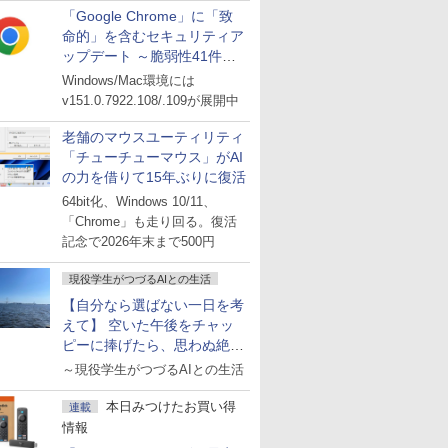
「Google Chrome」に「致
命的」を含むセキュリティア
ップデート ～脆弱性41件に
対処
Windows/Mac環境には
v151.0.7922.108/.109が展開中
老舗のマウスユーティリティ
「チューチューマウス」がAI
の力を借りて15年ぶりに復活
64bit化、Windows 10/11、
「Chrome」も走り回る。復活
記念で2026年末まで500円
現役学生がつづるAIとの生活
【自分なら選ばない一日を考
えて】 空いた午後をチャッ
ピーに捧げたら、思わぬ絶景
に出会った話
～現役学生がつづるAIとの生活
本日みつけたお買い得
連載
情報