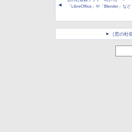
チャ、16GB、広告な
告なし、メタリック
▲
し
ブラック
「LibreOffice」や「Blender」など
［窓の杜