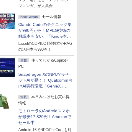
ツマンガ」が大集合
セール情報
Book Watch
Claude Codeのテクニック集
が990円から！MPEG技術の
解説本も安い、「Kindle本サ
マーセール」第2弾開始！
ExcelのCOPILOT関数本やRAG
の活用本も990円！
使ってわかるCopilot+
連載
PC
Snapdragon XのNPUでチャ
ットAIが動く！ Qualcomm向
けAI実行環境「GenieX」を
試してみた
本日みつけたお買い得
連載
情報
モトローラのAndroidスマホ
が最安17,820円！Amazonで
セール中
Android 16でNFC/FeliCaにも対