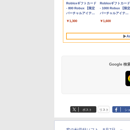
Apple 2026
Robloxギフトカード
tomtoc 360°保護
Robloxギフトカード
MacBook Neo A18
- 800 Robux 【限定
15.6 16インチ パソ
- 1000 Robux 【限
Proチップ搭載13イ
バーチャルアイテム
ンケース Dell NEC
バーチャルアイテム
ンチノートブック：
を含む】 【オンライ
Lavie ASUS HP
を含む】 【オンライ
￥119,800
￥1,300
￥2,952
￥1,600
AIとApple
ンゲームコード】 ロ
dynabook Lenovo
ンゲームコード】 ロ
Intelligenceのために
ブロックス | オンラ
対応
ブロックス |オンラ
設計、Liquid Retina
インコード版
ンコード版
A
ディスプレイ、8GB
ユニファイドメモ
リ、256GB SSDスト
レージ、1080p
FaceTime HDカメラ
- インディゴ
Google
生成AIパスポート公
Amazon Kindle - 目
1冊ですべて身につ
Kindle Paperwhite
式テキスト 第４版
に優しい、かさばら
HTML & CSSとWeb
シグニチャーエディ
ない、大きな画面で
デザイン入門講座
ション (32GB) 7イン
￥1,766
ポスト
リスト
シ
読みやすい、6週間持
［第2版］
チディスプレイ、明
￥16,980
￥1,292
￥27,980
続バッテリー、6イン
るさ自動調整、色調
チディスプレイ電子
調節ライト、12週間
書籍リーダー、マッ
持続バッテリー、広
窓の杜収録ソフト 8月7日 ～