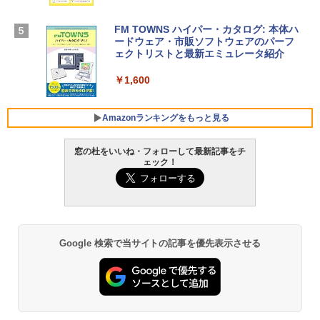
スプレイ、16GBユニファイドメモリ、1
￥39,582
TB SSDストレージ、12MPセンターフレ
ームカメラ、日本語キーボード、Touch I
FM TOWNS ハイパー・カタログ: 本体ハ
D - ミッドナイト
ードウェア・市販ソフトウェアのパーフ
Robloxギフトカード - 10,000 Robux
ェクトリストと最新エミュレータ紹介
【限定バーチャルアイテムを含む】 【オ
￥278,800
ンラインゲームコード】 ロブロックス |
￥1,600
オンラインコード版
【Amazon.co.jp限定】ASUS ノートパソ
￥14,500
コン Vivobook 15 M1502NAQ 15.6イン
Amazonランキングをもっと見る
チ AMD Ryzen 7 170 メモリ16GB SSD 5
12GB Microsoft 365 Personal (24か月
窓の杜をいいね・フォローして最新記事をチ
版) 搭載 Windows 11 重量1.7kg Wi-Fi 6
ェック！
E クワイエットブルー M1502NAQ-R716
Kindle Paperwhite シグニチャーエディ
5BUWS
ション (32GB) 7インチディスプレイ、明
るさ自動調整、色調調節ライト、12週間
￥109,800
持続バッテリー、広告なし、メタリック
ブラック
Google 検索で当サイトの記事を優先表示させる
￥27,980
Amazon Kindle Paperwhite (16GB) 7イ
ンチディスプレイ、色調調節ライト、12
週間持続バッテリー、広告なし、ブラッ