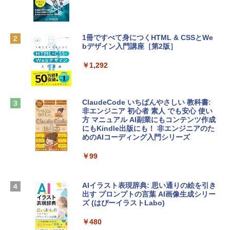
FaceTime HDカメラ、Touch ID - インデ
ィゴ + 3年延長 AppleCare+ for 13インチ
￥1,300
MacBook Neo(A18 Pro)|ダウンロード版
1冊ですべて身につくHTML & CSSとWe
￥162,598
bデザイン入門講座［第2版］
Robloxギフトカード - 2,000 Robux 【限
定バーチャルアイテムを含む】 【オンラ
インゲームコード】 ロブロックス | オン
￥1,292
tomtoc 360°保護 15.6 16インチ パソコ
ラインコード版
ンケース Dell NEC Lavie ASUS HP dyna
book Lenovo対応
￥3,200
ClaudeCode いちばんやさしい 教科書:
￥2,952
非エンジニア 初心者 素人 でも安心 使い
方 マニュアル AI副業にもコンテンツ作成
Robloxギフトカード - 1000 Robux 【限
にもKindle出版にも！ 非エンジニアのた
定バーチャルアイテムを含む】 【オンラ
めのAIコーディング入門シリーズ
【Amazon.co.jp限定】 HP ノートパソコ
インゲームコード】 ロブロックス |オン
ン 15-fd 15.6インチ 16GBメモリ 512GB
ラインコード版
￥99
SSD インテル Core 5
￥1,600
￥129,800
AIイラスト表現辞典: 思い通りの絵を引き
出す プロンプトの言葉 AI画像生成シリー
Microsoft Office Home & Business 202
ズ (はぴーイラストLabo)
Apple 2026 MacBook Air M5チップ搭載
4(最新 永続版)|オンラインコード版|Wind
13インチノートブック：AIとApple Intell
ows11、10/mac対応|PC2台
￥480
igence、13.6インチLiquid Retinaディ