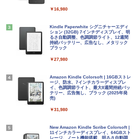
book Lenovo対応
￥16,980
ClaudeCode いちばんやさしい 教科書:
￥2,952
非エンジニア 初心者 素人 でも安心 使い
Robloxギフトカード - 2,000 Robux 【限
方 マニュアル AI副業にもコンテンツ作成
定バーチャルアイテムを含む】 【オンラ
にもKindle出版にも！ 非エンジニアのた
インゲームコード】 ロブロックス | オン
Kindle Paperwhite シグニチャーエディ
めのAIコーディング入門シリーズ
Apple 2026 MacBook Air M5チップ搭載
ラインコード版
ション (32GB) 7インチディスプレイ、明
13インチノートブック：AIとApple Intell
るさ自動調整、色調調節ライト、12週間
igence、13.6インチLiquid Retinaディ
持続バッテリー、広告なし、メタリック
￥99
￥3,200
スプレイ、24GBユニファイドメモリ、1
ブラック
TB SSDストレージ、12MPセンターフレ
ームカメラ、日本語キーボード、Touch I
￥27,980
1冊ですべて身につくHTML & CSSとWe
Robloxギフトカード - 1000 Robux 【限
D - ミッドナイト
bデザイン入門講座［第2版］
定バーチャルアイテムを含む】 【オンラ
インゲームコード】 ロブロックス |オン
￥298,901
ラインコード版
Amazon Kindle Colorsoft | 16GBストレ
￥2,326
ージ、防水、7インチカラーディスプレ
イ、色調調節ライト、最大8週間持続バッ
￥1,600
【Amazon.co.jp限定】 HP ノートパソコ
テリー、広告無し、ブラック (2025年発
ン 15-fd 15.6インチ 16GBメモリ 512GB
売)
FM TOWNS ハイパー・カタログ: 本体ハ
SSD インテル Core 5
ードウェア・市販ソフトウェアのパーフ
Windows版 | Minecraft (マインクラフ
￥31,980
ェクトリストと最新エミュレータ紹介
ト): Java & Bedrock Edition | オンライ
￥129,800
ンコード版
￥1,600
New Amazon Kindle Scribe Colorsoft |
￥3,600
FMV ノートパソコン WE1-K3 (MS 365 P
11インチカラーディスプレイ、64GBスト
ersonal/Copilotキー搭載/Win 11/15.6型/
レージ、ノート機能搭載、明るさ自動調