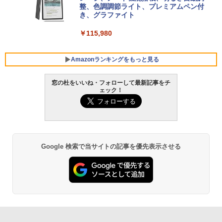
Core i5/16GB/SSD 512GB/ホワイト) FM
整、色調調節ライト、プレミアムペン付
VWK3E15W_AZ
き、グラファイト
￥139,880
￥115,980
Amazonランキングをもっと見る
窓の杜をいいね・フォローして最新記事をチ
ェック！
Google 検索で当サイトの記事を優先表示させる