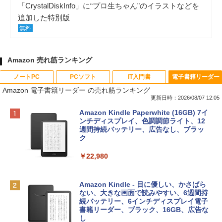
「CrystalDiskInfo」に“プロ生ちゃん”のイラストなどを
追加した特別版
無料
Amazon 売れ筋ランキング
ノートPC
PCソフト
IT入門書
電子書籍リーダー
Amazon 電子書籍リーダー の売れ筋ランキング
更新日時：2026/08/07 12:05
Apple 2026 MacBook Neo A18 Proチッ
Robloxギフトカード - 800 Robux 【限
生成AIパスポート公式テキスト 第４版
Amazon Kindle Paperwhite (16GB) 7イ
プ搭載13インチノートブック：AIとAppl
定バーチャルアイテムを含む】 【オンラ
ンチディスプレイ、色調調節ライト、12
e Intelligence、Liquid Retinaディスプ
インゲームコード】 ロブロックス | オン
週間持続バッテリー、広告なし、ブラッ
￥1,766
レイ、8GBメモリ、512GB SSD、1080p
ラインコード版
ク
FaceTime HDカメラ、Touch ID - インデ
ィゴ + 3年延長 AppleCare+ for 13インチ
￥1,300
￥22,980
MacBook Neo(A18 Pro)|ダウンロード版
AIイラスト表現辞典: 思い通りの絵を引き
￥162,598
出す プロンプトの言葉 AI画像生成シリー
Microsoft Office Home & Business 202
Amazon Kindle - 目に優しい、かさばら
ズ (はぴーイラストLabo)
4(最新 永続版)|オンラインコード版|Wind
ない、大きな画面で読みやすい、6週間持
ows11、10/mac対応|PC2台
続バッテリー、6インチディスプレイ電子
tomtoc 360°保護 15.6 16インチ パソコ
書籍リーダー、ブラック、16GB、広告な
￥480
ンケース Dell NEC Lavie ASUS HP dyna
し
￥39,582