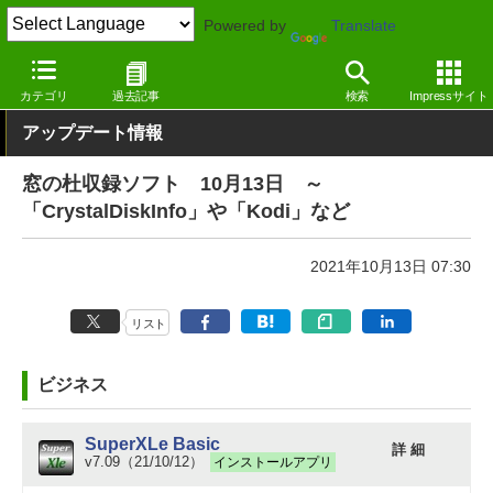
Powered by
Translate
窓の杜
その他の話題
トピック
アップデート
カテゴリ
過去記事
検索
Impressサイト
アップデート情報
窓の杜収録ソフト 10月13日 ～
「CrystalDiskInfo」や「Kodi」など
2021年10月13日 07:30
リスト
ビジネス
SuperXLe Basic
詳 細
v7.09（21/10/12）
インストールアプリ