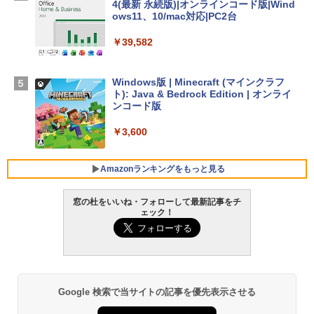
￥278,800
4(最新 永続版)|オンラインコード版|Wind
ows11、10/mac対応|PC2台
【Amazon.co.jp限定】 HP ノートパソコ
￥39,582
ン 15-fd 15.6インチ 16GBメモリ 512GB
SSD インテル Core 5
Windows版 | Minecraft (マインクラフ
￥129,800
ト): Java & Bedrock Edition | オンライ
ンコード版
FMV ノートパソコン WE1-K3 (MS 365 P
￥3,600
ersonal/Copilotキー搭載/Win 11/15.6型/
Core i5/16GB/SSD 512GB/ホワイト) FM
VWK3E15W_AZ
Amazonランキングをもっと見る
￥139,880
窓の杜をいいね・フォローして最新記事をチ
ェック！
生成AIパスポート公式テキスト 第４版
Amazon Kindle - 目に優しい、かさばら
ない、大きな画面で読みやすい、6週間持
続バッテリー、6インチディスプレイ電子
￥1,766
書籍リーダー、マッチャ、16GB、広告な
し
Google 検索で当サイトの記事を優先表示させる
￥16,980