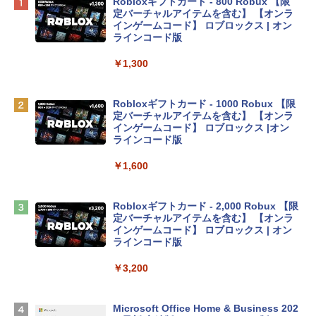
Apple 2026 MacBook Neo A18 Proチッ
Robloxギフトカード - 800 Robux 【限
プ搭載13インチノートブック：AIとAppl
定バーチャルアイテムを含む】 【オンラ
e Intelligenceのために設計、Liquid Ret
インゲームコード】 ロブロックス | オン
inaディスプレイ、8GBユニファイドメモ
ラインコード版
リ、256GB SSDストレージ、1080p Fac
eTime HDカメラ - インディゴ
￥1,300
￥113,748
Robloxギフトカード - 1000 Robux 【限
定バーチャルアイテムを含む】 【オンラ
tomtoc 360°保護 15.6 16インチ パソコ
インゲームコード】 ロブロックス |オン
ンケース Dell NEC Lavie ASUS HP dyna
ラインコード版
book Lenovo対応
￥1,600
￥2,952
Robloxギフトカード - 2,000 Robux 【限
Apple 2026 MacBook Air M5チップ搭載
定バーチャルアイテムを含む】 【オンラ
13インチノートブック：AIとApple Intell
インゲームコード】 ロブロックス | オン
igence、13.6インチLiquid Retinaディ
ラインコード版
スプレイ、16GBユニファイドメモリ、1
TB SSDストレージ、12MPセンターフレ
￥3,200
ームカメラ、日本語キーボード、Touch I
D - ミッドナイト
Microsoft Office Home & Business 202