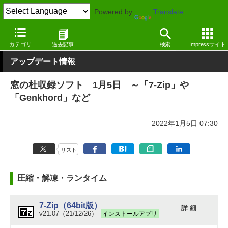
Powered by
Translate
窓の杜
その他の話題
トピック
アップデート
カテゴリ
過去記事
検索
Impressサイト
アップデート情報
窓の杜収録ソフト 1月5日 ～「7-Zip」や
「Genkhord」など
2022年1月5日 07:30
リスト
圧縮・解凍・ランタイム
7-Zip（64bit版）
詳 細
v21.07（21/12/26）
インストールアプリ