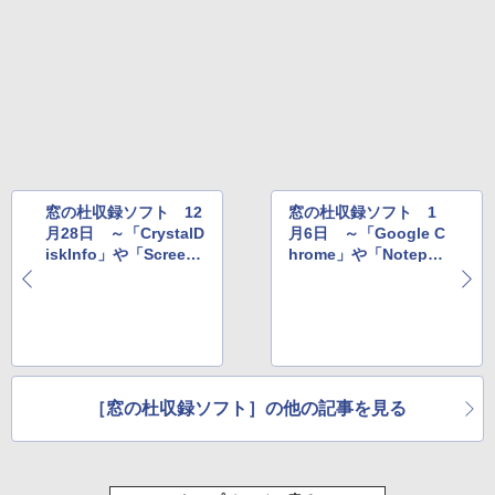
￥31,980
ェクトリストと最新エミュレータ紹介
￥1,600
New Amazon Kindle Scribe Colorsoft |
11インチカラーディスプレイ、64GBスト
レージ、ノート機能搭載、明るさ自動調
整、色調調節ライト、プレミアムペン付
き、グラファイト
￥115,980
窓の杜収録ソフト 12
窓の杜収録ソフト 1
月28日 ～「CrystalD
月6日 ～「Google C
iskInfo」や「ScreenT
hrome」や「Notepad
oGif」など
++」など
［窓の杜収録ソフト］の他の記事を見る