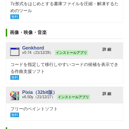
7z形式をはじめとする書庫ファイルを圧縮・解凍するた
めのツール
無料
画像・映像・音楽
Genkhord
詳 細
v0.74（21/12/28）
インストールアプリ
コードを指定して移行しやすいコードの候補を表示でき
る作曲支援ソフト
無料
Pixia（32bit版）
詳 細
v6.50y（21/12/27）
インストールアプリ
フリーのペイントソフト
無料