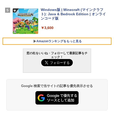
ン 15-fd 15.6インチ 16GBメモリ 512GB
SSD インテル Core 5
Windows版 | Minecraft (マインクラフ
ト): Java & Bedrock Edition | オンライ
￥129,800
ンコード版
￥3,600
FMV ノートパソコン WE1-K3 (MS 365 P
ersonal/Copilotキー搭載/Win 11/15.6型/
Core i5/16GB/SSD 512GB/ホワイト) FM
Amazonランキングをもっと見る
VWK3E15W_AZ
窓の杜をいいね・フォローして最新記事をチ
￥139,880
ェック！
生成AIパスポート公式テキスト 第４版
Amazon Kindle - 目に優しい、かさばら
ない、大きな画面で読みやすい、6週間持
続バッテリー、6インチディスプレイ電子
￥1,766
書籍リーダー、マッチャ、16GB、広告な
し
Google 検索で当サイトの記事を優先表示させる
￥16,980
AIイラスト表現辞典: 思い通りの絵を引き
出す プロンプトの言葉 AI画像生成シリー
ズ (はぴーイラストLabo)
Kindle Paperwhite シグニチャーエディ
ション (32GB) 7インチディスプレイ、明
るさ自動調整、色調調節ライト、12週間
￥480