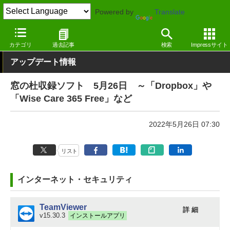
Powered by
Translate
窓の杜
その他の話題
トピック
アップデート
カテゴリ
過去記事
検索
Impressサイト
アップデート情報
窓の杜収録ソフト 5月26日 ～「Dropbox」や
「Wise Care 365 Free」など
2022年5月26日 07:30
リスト
インターネット・セキュリティ
TeamViewer
詳 細
v15.30.3
インストールアプリ