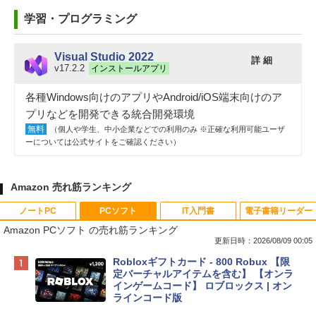
学習・プログラミング
Visual Studio 2022
詳 細
v17.2.2
インストールアプリ
各種Windows向けのアプリやAndroid/iOS端末向けのア
プリなどを開発できる統合開発環境
無料
（個人や学生、中小企業などでの利用のみ ※正確な利用可能ユーザ
ーについては公式サイトをご確認ください）
Amazon 売れ筋ランキング
ノートPC
PCソフト
IT入門書
電子書籍リーダー
Amazon PCソフト の売れ筋ランキング
更新日時：2026/08/09 00:05
Apple 2026 MacBook Neo A18 Proチッ
Robloxギフトカード - 800 Robux 【限
プ搭載13インチノートブック：AIとAppl
定バーチャルアイテムを含む】 【オンラ
e Intelligenceのために設計、Liquid Ret
インゲームコード】 ロブロックス | オン
inaディスプレイ、8GBユニファイドメモ
ラインコード版
リ、512GB SSDストレージ、1080p Fac