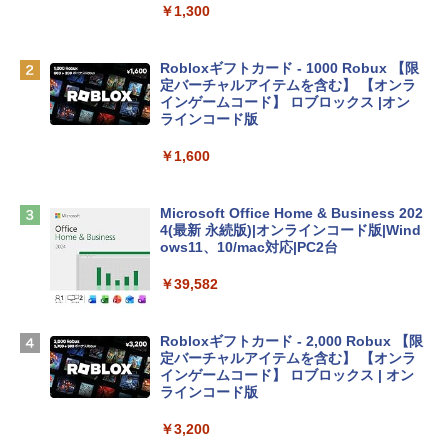
eTime HDカメラ、Touch ID - インディ
￥1,300
ゴ
￥137,800
Robloxギフトカード - 1000 Robux 【限
定バーチャルアイテムを含む】 【オンラ
インゲームコード】 ロブロックス |オン
tomtoc 360°保護 15.6 16インチ パソコ
ラインコード版
ンケース Dell NEC Lavie ASUS HP dyna
book Lenovo対応
￥1,600
￥2,952
Microsoft Office Home & Business 202
4(最新 永続版)|オンラインコード版|Wind
Apple 2026 MacBook Air M5チップ搭載
ows11、10/mac対応|PC2台
13インチノートブック：AIとApple Intell
igence、13.6インチLiquid Retinaディ
￥39,582
スプレイ、16GBユニファイドメモリ、51
2GB SSDストレージ、12MPセンターフ
レームカメラ、日本語キーボード、Touc
Robloxギフトカード - 2,000 Robux 【限
h ID - ミッドナイト
定バーチャルアイテムを含む】 【オンラ
インゲームコード】 ロブロックス | オン
￥224,800
ラインコード版
￥3,200
【Amazon.co.jp限定】 HP ノートパソコ