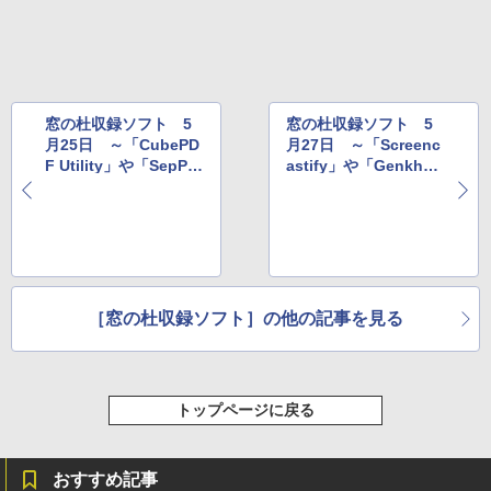
レージ、ノート機能搭載、明るさ自動調
整、色調調節ライト、プレミアムペン付
き、グラファイト
￥115,980
窓の杜収録ソフト 5
窓の杜収録ソフト 5
月25日 ～「CubePD
月27日 ～「Screenc
F Utility」や「SepPD
astify」や「Genkhor
F」など
d」など
［窓の杜収録ソフト］の他の記事を見る
トップページに戻る
おすすめ記事