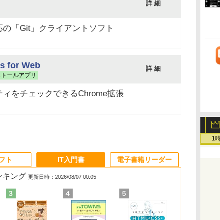
詳 細
の「Git」クライアントソフト
ts for Web
詳 細
ストールアプリ
ィをチェックできるChrome拡張
1
ソフト
IT入門書
電子書籍リーダー
ランキング
更新日時：2026/08/07 00:05