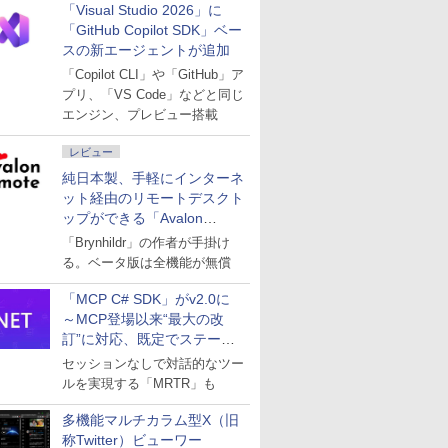
「Visual Studio 2026」に
「GitHub Copilot SDK」ベー
スの新エージェントが追加
「Copilot CLI」や「GitHub」ア
プリ、「VS Code」などと同じ
エンジン、プレビュー搭載
レビュー
純日本製、手軽にインターネ
ット経由のリモートデスクト
ップができる「Avalon
remote」
「Brynhildr」の作者が手掛け
る。ベータ版は全機能が無償
「MCP C# SDK」がv2.0に
～MCP登場以来“最大の改
訂”に対応、既定でステート
レスへ
セッションなしで対話的なツー
ルを実現する「MRTR」も
多機能マルチカラム型X（旧
称Twitter）ビューワー