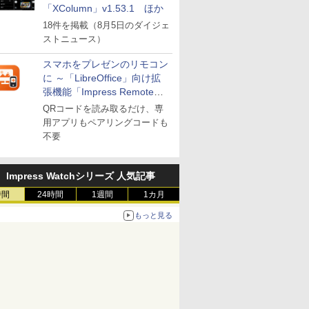
「XColumn」v1.53.1 ほか
18件を掲載（8月5日のダイジェ
ストニュース）
スマホをプレゼンのリモコン
に ～「LibreOffice」向け拡
張機能「Impress Remote」
が公開
QRコードを読み取るだけ、専
用アプリもペアリングコードも
不要
Impress Watchシリーズ 人気記事
時間
24時間
1週間
1カ月
もっと見る