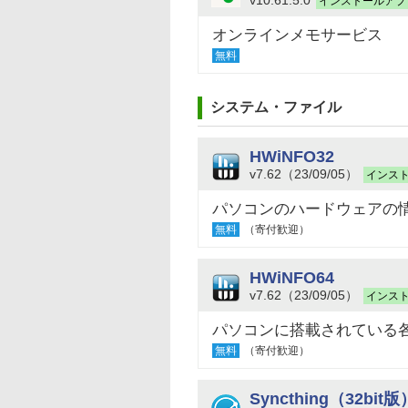
インストールアプ
オンラインメモサービス
無料
システム・ファイル
HWiNFO32
v7.62（23/09/05）
インス
パソコンのハードウェアの
無料
（寄付歓迎）
HWiNFO64
v7.62（23/09/05）
インス
パソコンに搭載されている
無料
（寄付歓迎）
Syncthing（32bit版