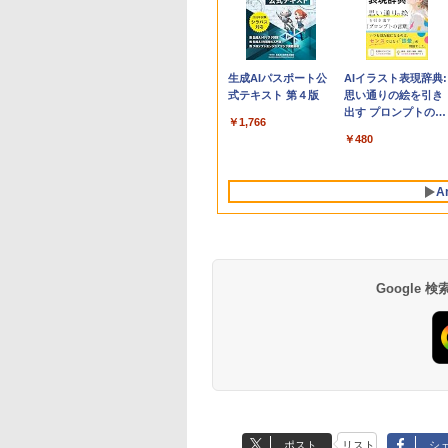
Apple 2026
Robloxギフトカード
生成AIパスポート公
tomtoc 360°保護
Robloxギフトカード
AIイラスト表現辞典:
MacBook Neo A18
- 800 Robux 【限定
式テキスト 第４版
15.6 16インチ パソ
- 2,000 Robux 【限
思い通りの絵を引き
Proチップ搭載13イ
バーチャルアイテム
ンケース Dell NEC
定バーチャルアイテ
出す プロンプトの言
￥1,766
ンチノートブック：
を含む】 【オンライ
Lavie ASUS HP
ムを含む】 【オンラ
葉 AI画像生成シリー
￥162,598
￥1,300
￥2,952
￥3,200
￥480
AIとApple
ンゲームコード】 ロ
dynabook Lenovo
インゲームコード】
ズ (はぴーイラスト
Intelligence、Liquid
ブロックス | オンラ
対応
ロブロックス | オン
Labo)
Retinaディスプレ
インコード版
ラインコード版
A
イ、8GBメモリ、
512GB SSD、1080p
FaceTime HDカメ
ラ、Touch ID - イン
ディゴ + 3年延長
AppleCare+ for 13イ
Google
ンチMacBook
Neo(A18 Pro)|ダウン
ロード版
Amazon Kindle
Amazon Kindle - 目
Paperwhite (16GB)
に優しい、かさばら
7インチディスプレ
ない、大きな画面で
ポスト
リスト
シ