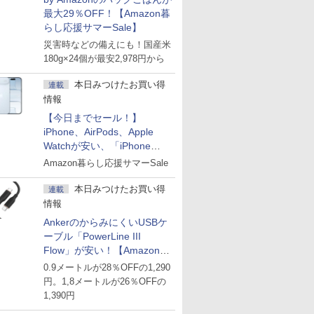
最大29％OFF！【Amazon暮
らし応援サマーSale】
災害時などの備えにも！国産米
180g×24個が最安2,978円から
本日みつけたお買い得
連載
情報
【今日までセール！】
iPhone、AirPods、Apple
Watchが安い、「iPhone
Air」256GB版が139,800円な
Amazon暮らし応援サマーSale
ど
本日みつけたお買い得
連載
情報
AnkerのからみにくいUSBケ
ーブル「PowerLine III
Flow」が安い！【Amazon暮
らし応援サマーSale】
0.9メートルが28％OFFの1,290
円。1,8メートルが26％OFFの
1,390円