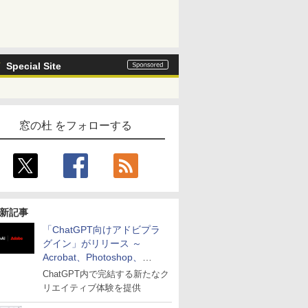
Special Site
窓の杜 をフォローする
新記事
「ChatGPT向けアドビプラ
グイン」がリリース ～
Acrobat、Photoshop、
Premiereなどの機能を1つの
ChatGPT内で完結する新たなク
プラグインに統合
リエイティブ体験を提供