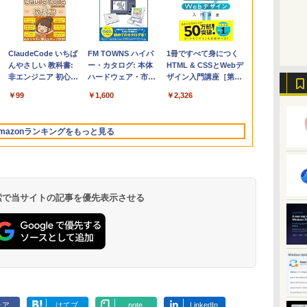
Apple 2026
Microsoft Office
ClaudeCode いちば
【Amazon.co.jp限
Robloxギフトカード
FM TOWNS ハイパ
FMV ノートパソコン
Microsoft Office
1冊ですべて身につく
コ
MacBook Air M5チ
Home & Business
んやさしい 教科書:
定】 HP ノートパソ
- 1000 Robux 【限定
ー・カタログ: 本体
WE1-K3 (MS 365
Home 2024(最新 永続
HTML & CSSとWebデ
ップ搭載13インチノ
2024(最新 永続版)|オ
非エンジニア 初心者
コン 15-fd 15.6イン
バーチャルアイテム
ハードウェア・市販
Personal/Copilotキー
版)|オンラインコード
ザイン入門講座［第2
ートブック：AIと
ンラインコード
素人 でも安心 使い方
チ 16GBメモリ
を含む】 【オンライ
ソフトウェアのパー
搭載/Win 11/15.6
版|Windows11、
版］
￥347,600
￥39,582
￥99
￥129,800
￥1,600
￥1,600
￥120,000
￥37,224
￥2,326
Apple Intelligence、
版|Windows11、
マニュアル AI副業に
512GB SSD インテ
ンゲームコード】 ロ
フェクトリストと最
型/Core i5/16GB/SSD
10/mac対応|PC2台
13.6インチLiquid
10/mac対応|PC2台
もコンテンツ作成に
ル Core 5
ブロックス |オンライ
新エミュレータ紹介
512GB/ホワイト)
Retinaディスプレ
もKindle出版にも！
ンコード版
FMVWK3E15W_AZ
mazonランキングをもっと見る
イ、24GBユニファイ
非エンジニアのため
ドメモリ、1TB
のAIコーディング入
SSD、12MPセンター
門シリーズ
フレームカメラ、
Touch ID - ミッドナ
イト + 3年延長
 検索で当サイトの記事を優先表示させる
AppleCare+ for 13イ
ンチMacBook
Air(M5)|ダウンロー
ド版
Kindle Paperwhite
Amazon Kindle
New Amazon Kindle
シグニチャーエディ
Colorsoft | 16GBス
Scribe Colorsoft | 11
ション (32GB) 7イン
トレージ、防水、7イ
インチカラーディスプ
ェア
はてブ
note
LinkedIn