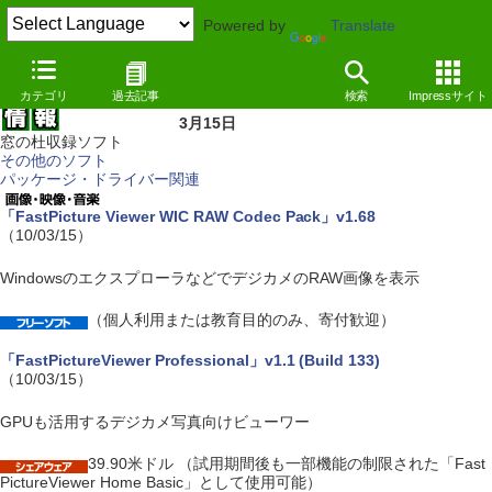
Powered by
Translate
カテゴリ
過去記事
検索
Impressサイト
3月15日
窓の杜収録ソフト
その他のソフト
パッケージ・ドライバー関連
「FastPicture Viewer WIC RAW Codec Pack」v1.68
（10/03/15）
WindowsのエクスプローラなどでデジカメのRAW画像を表示
（個人利用または教育目的のみ、寄付歓迎）
「FastPictureViewer Professional」v1.1 (Build 133)
（10/03/15）
GPUも活用するデジカメ写真向けビューワー
39.90米ドル （試用期間後も一部機能の制限された「Fast
PictureViewer Home Basic」として使用可能）