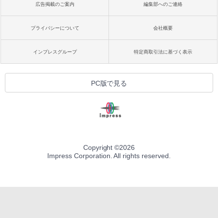
￥27,980
広告掲載のご案内
編集部へのご連絡
プライバシーについて
会社概要
Amazon Kindle Colorsoft | 16GBストレ
ージ、防水、7インチカラーディスプレ
イ、色調調節ライト、最大8週間持続バッ
インプレスグループ
特定商取引法に基づく表示
テリー、広告無し、ブラック (2025年発
売)
￥31,980
PC版で見る
New Amazon Kindle Scribe Colorsoft |
11インチカラーディスプレイ、64GBスト
レージ、ノート機能搭載、明るさ自動調
整、色調調節ライト、プレミアムペン付
き、グラファイト
Copyright ©
2026
Impress Corporation. All rights reserved.
￥115,980