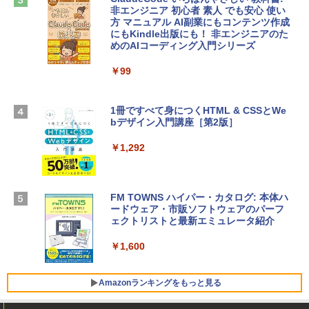
￥2,952
非エンジニア 初心者 素人 でも安心 使い
方 マニュアル AI副業にもコンテンツ作成
Microsoft Office Home & Business 202
にもKindle出版にも！ 非エンジニアのた
4(最新 永続版)|オンラインコード版|Wind
めのAIコーディング入門シリーズ
Apple 2026 MacBook Air M5チップ搭載
ows11、10/mac対応|PC2台
13インチノートブック：AIとApple Intell
igence、13.6インチLiquid Retinaディ
￥99
￥39,582
スプレイ、16GBユニファイドメモリ、1
TB SSDストレージ、12MPセンターフレ
ームカメラ、日本語キーボード、Touch I
1冊ですべて身につくHTML & CSSとWe
Robloxギフトカード - 2,000 Robux 【限
D - シルバー
bデザイン入門講座［第2版］
定バーチャルアイテムを含む】 【オンラ
インゲームコード】 ロブロックス | オン
￥261,414
ラインコード版
￥1,292
￥3,200
【Amazon.co.jp限定】 HP ノートパソコ
ン 15-fd 15.6インチ 16GBメモリ 512GB
FM TOWNS ハイパー・カタログ: 本体ハ
SSD インテル Core 5
ードウェア・市販ソフトウェアのパーフ
Windows版 | Minecraft (マインクラフ
ェクトリストと最新エミュレータ紹介
ト): Java & Bedrock Edition | オンライ
￥129,800
ンコード版
￥1,600
￥3,600
FMV ノートパソコン WE1-K3 (MS 365 P
ersonal/Copilotキー搭載/Win 11/15.6型/
Amazonランキングをもっと見る
Core i5/16GB/SSD 512GB/ホワイト) FM
VWK3E15W_AZ