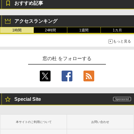
おすすめ記事
￥139,880
Amazon Kindle Paperwhite (16GB) 7イ
ンチディスプレイ、色調調節ライト、12
アクセスランキング
週間持続バッテリー、広告なし、ブラッ
ク
1時間
24時間
1週間
1カ月
￥22,980
もっと見る
Amazon Kindle - 目に優しい、かさばら
窓の杜 をフォローする
ない、大きな画面で読みやすい、6週間持
続バッテリー、6インチディスプレイ電子
書籍リーダー、ブラック、16GB、広告な
し
￥16,980
Special Site
Kindle Paperwhite シグニチャーエディ
ション (32GB) 7インチディスプレイ、明
るさ自動調整、色調調節ライト、12週間
持続バッテリー、広告なし、メタリック
本サイトのご利用について
お問い合わせ
ブラック