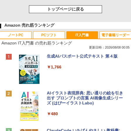
トップページに戻る
Amazon 売れ筋ランキング
ノートPC
PCソフト
IT入門書
電子書籍リーダー
Amazon IT入門書 の売れ筋ランキング
更新日時：2026/08/08 00:05
Apple 2026 MacBook Neo A18 Proチッ
Robloxギフトカード - 800 Robux 【限
生成AIパスポート公式テキスト 第４版
プ搭載13インチノートブック：AIとAppl
定バーチャルアイテムを含む】 【オンラ
e Intelligence、Liquid Retinaディスプ
インゲームコード】 ロブロックス | オン
￥1,766
レイ、8GBメモリ、512GB SSD、1080p
ラインコード版
FaceTime HDカメラ、Touch ID - インデ
ィゴ + 3年延長 AppleCare+ for 13インチ
￥1,300
MacBook Neo(A18 Pro)|ダウンロード版
AIイラスト表現辞典: 思い通りの絵を引き
￥162,598
出す プロンプトの言葉 AI画像生成シリー
Robloxギフトカード - 1000 Robux 【限
ズ (はぴーイラストLabo)
定バーチャルアイテムを含む】 【オンラ
インゲームコード】 ロブロックス |オン
tomtoc 360°保護 15.6 16インチ パソコ
ラインコード版
￥480
ンケース Dell NEC Lavie ASUS HP dyna
book Lenovo対応
￥1,600
ClaudeCode いちばんやさしい 教科書: