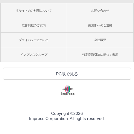
ラインコード版
イ、色調調節ライト、最大8週間持続バッ
￥99
テリー、広告無し、ブラック (2025年発
本サイトのご利用について
お問い合わせ
売)
￥1,600
￥31,980
AIイラスト表現辞典: 思い通りの絵を引き
広告掲載のご案内
編集部へのご連絡
出す プロンプトの言葉 AI画像生成シリー
Microsoft Office Home & Business 202
ズ (はぴーイラストLabo)
4(最新 永続版)|オンラインコード版|Wind
プライバシーについて
会社概要
ows11、10/mac対応|PC2台
New Amazon Kindle Scribe Colorsoft |
￥480
11インチカラーディスプレイ、64GBスト
レージ、ノート機能搭載、明るさ自動調
￥39,582
インプレスグループ
特定商取引法に基づく表示
整、色調調節ライト、プレミアムペン付
き、グラファイト
FM TOWNS ハイパー・カタログ: 本体ハ
ードウェア・市販ソフトウェアのパーフ
Windows版 | Minecraft (マインクラフ
￥115,980
PC版で見る
ェクトリストと最新エミュレータ紹介
ト): Java & Bedrock Edition | オンライ
ンコード版
￥1,600
XTEINK X3 電子書籍リーダー 3.7インチ
￥3,600
E-Ink搭載 58g軽量 カードサイズ 16GB内
蔵 SD対応 ミストレグレー
￥12,900
Copyright ©
2026
Impress Corporation. All rights reserved.