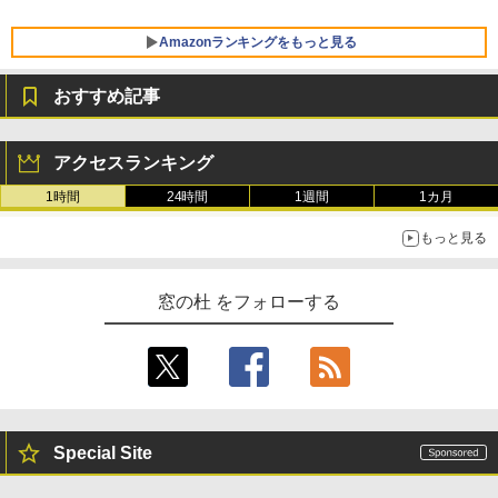
Amazonランキングをもっと見る
おすすめ記事
Robloxギフトカード - 800 Robux 【限
生成AIパスポート公式テキスト 第４版
Kindle Paperwhite シグニチャーエディ
定バーチャルアイテムを含む】 【オンラ
ション (32GB) 7インチディスプレイ、明
アクセスランキング
インゲームコード】 ロブロックス | オン
るさ自動調整、色調調節ライト、12週間
￥1,766
ラインコード版
持続バッテリー、広告なし、メタリック
1時間
24時間
1週間
1カ月
ブラック
￥1,300
もっと見る
￥-
1冊ですべて身につくHTML & CSSとWe
bデザイン入門講座［第2版］
Robloxギフトカード - 2,000 Robux 【限
窓の杜 をフォローする
定バーチャルアイテムを含む】 【オンラ
Amazon Kindle Paperwhite (16GB) 7イ
インゲームコード】 ロブロックス | オン
ンチディスプレイ、色調調節ライト、12
￥1,292
ラインコード版
週間持続バッテリー、広告なし、ブラッ
ク
￥3,200
￥-
ClaudeCode いちばんやさしい 教科書:
非エンジニア 初心者 素人 でも安心 使い
方 マニュアル AI副業にもコンテンツ作成
Special Site
Robloxギフトカード - 1000 Robux 【限
にもKindle出版にも！ 非エンジニアのた
定バーチャルアイテムを含む】 【オンラ
Amazon Kindle Colorsoft | 16GBストレ
めのAIコーディング入門シリーズ
インゲームコード】 ロブロックス |オン
ージ、防水、7インチカラーディスプレ