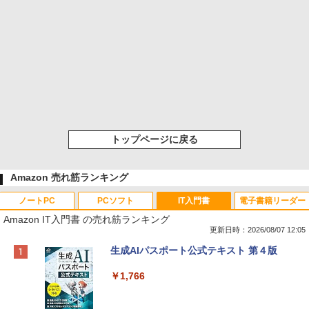
トップページに戻る
Amazon 売れ筋ランキング
ノートPC
PCソフト
IT入門書
電子書籍リーダー
Amazon IT入門書 の売れ筋ランキング
更新日時：2026/08/07 12:05
Apple 2026 MacBook Neo A18 Proチッ
Robloxギフトカード - 800 Robux 【限
生成AIパスポート公式テキスト 第４版
プ搭載13インチノートブック：AIとAppl
定バーチャルアイテムを含む】 【オンラ
e Intelligence、Liquid Retinaディスプ
インゲームコード】 ロブロックス | オン
￥1,766
レイ、8GBメモリ、512GB SSD、1080p
ラインコード版
FaceTime HDカメラ、Touch ID - インデ