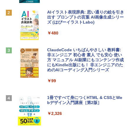
ィゴ + 3年延長 AppleCare+ for 13インチ
￥1,300
MacBook Neo(A18 Pro)|ダウンロード版
AIイラスト表現辞典: 思い通りの絵を引き
￥162,598
出す プロンプトの言葉 AI画像生成シリー
Microsoft Office Home & Business 202
ズ (はぴーイラストLabo)
4(最新 永続版)|オンラインコード版|Wind
ows11、10/mac対応|PC2台
tomtoc 360°保護 15.6 16インチ パソコ
￥480
ンケース Dell NEC Lavie ASUS HP dyna
￥39,582
book Lenovo対応
ClaudeCode いちばんやさしい 教科書:
￥2,952
非エンジニア 初心者 素人 でも安心 使い
Robloxギフトカード - 2,000 Robux 【限
方 マニュアル AI副業にもコンテンツ作成
定バーチャルアイテムを含む】 【オンラ
にもKindle出版にも！ 非エンジニアのた
インゲームコード】 ロブロックス | オン
めのAIコーディング入門シリーズ
Apple 2026 MacBook Air M5チップ搭載
ラインコード版
13インチノートブック：AIとApple Intell
igence、13.6インチLiquid Retinaディ
￥99
￥3,200
スプレイ、24GBユニファイドメモリ、1
TB SSDストレージ、12MPセンターフレ
ームカメラ、日本語キーボード、Touch I
1冊ですべて身につくHTML & CSSとWe
Robloxギフトカード - 1000 Robux 【限
D - ミッドナイト
bデザイン入門講座［第2版］
定バーチャルアイテムを含む】 【オンラ
インゲームコード】 ロブロックス |オン
￥298,901
ラインコード版
￥2,326
￥1,600
【Amazon.co.jp限定】 HP ノートパソコ