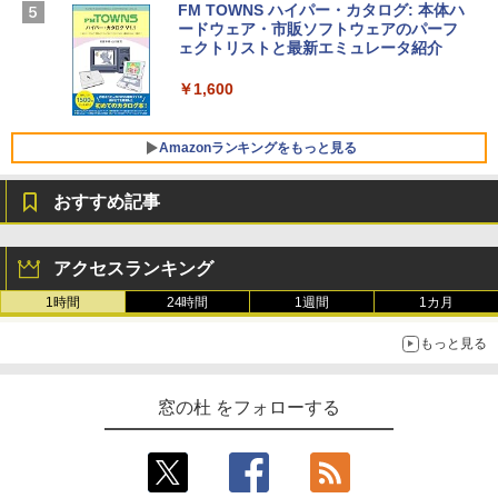
ン 15-fd 15.6インチ 16GBメモリ 512GB
FM TOWNS ハイパー・カタログ: 本体ハ
SSD インテル Core 5
ードウェア・市販ソフトウェアのパーフ
Windows版 | Minecraft (マインクラフ
ェクトリストと最新エミュレータ紹介
ト): Java & Bedrock Edition | オンライ
￥129,800
ンコード版
￥1,600
￥3,600
FMV ノートパソコン WE1-K3 (MS 365 P
ersonal/Copilotキー搭載/Win 11/15.6型/
Amazonランキングをもっと見る
Core i5/16GB/SSD 512GB/ホワイト) FM
VWK3E15W_AZ
おすすめ記事
￥139,880
Amazon Kindle Paperwhite (16GB) 7イ
ンチディスプレイ、色調調節ライト、12
アクセスランキング
週間持続バッテリー、広告なし、ブラッ
ク
1時間
24時間
1週間
1カ月
￥22,980
もっと見る
Amazon Kindle - 目に優しい、かさばら
窓の杜 をフォローする
ない、大きな画面で読みやすい、6週間持
続バッテリー、6インチディスプレイ電子
書籍リーダー、ブラック、16GB、広告な
し