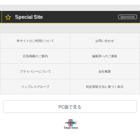
￥16,980
Special Site
Kindle Paperwhite シグニチャーエディ
ション (32GB) 7インチディスプレイ、明
るさ自動調整、色調調節ライト、12週間
持続バッテリー、広告なし、メタリック
本サイトのご利用について
お問い合わせ
ブラック
￥27,980
広告掲載のご案内
編集部へのご連絡
プライバシーについて
会社概要
Amazon Kindle Colorsoft | 16GBストレ
ージ、防水、7インチカラーディスプレ
イ、色調調節ライト、最大8週間持続バッ
インプレスグループ
特定商取引法に基づく表示
テリー、広告無し、ブラック (2025年発
売)
￥31,980
PC版で見る
New Amazon Kindle Scribe Colorsoft |
11インチカラーディスプレイ、64GBスト
レージ、ノート機能搭載、明るさ自動調