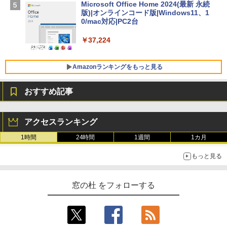
Microsoft Office Home 2024(最新 永続
版)|オンラインコード版|Windows11、1
￥129,800
0/mac対応|PC2台
￥37,224
FMV ノートパソコン WE1-K3 (MS 365 P
ersonal/Copilotキー搭載/Win 11/15.6型/
Core i5/16GB/SSD 512GB/ホワイト) FM
Amazonランキングをもっと見る
VWK3E15W_AZ
おすすめ記事
￥119,800
生成AIパスポート公式テキスト 第４版
Amazon Kindle Paperwhite (16GB) 7イ
ンチディスプレイ、色調調節ライト、12
アクセスランキング
週間持続バッテリー、広告なし、ブラッ
￥1,766
ク
1時間
24時間
1週間
1カ月
￥27,980
もっと見る
AIイラスト表現辞典: 思い通りの絵を引き
出す プロンプトの言葉 AI画像生成シリー
Amazon Kindle - 目に優しい、かさばら
窓の杜 をフォローする
ズ (はぴーイラストLabo)
ない、大きな画面で読みやすい、6週間持
続バッテリー、6インチディスプレイ電子
書籍リーダー、ブラック、16GB、広告な
￥480
し