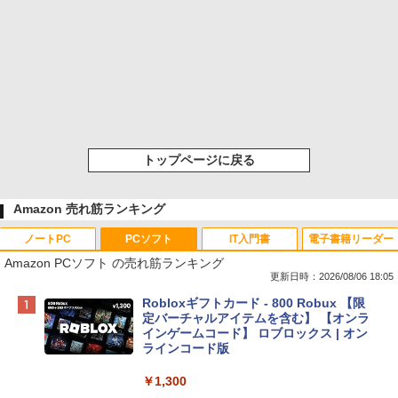
トップページに戻る
Amazon 売れ筋ランキング
ノートPC
PCソフト
IT入門書
電子書籍リーダー
Amazon PCソフト の売れ筋ランキング
更新日時：2026/08/06 18:05
Apple 2026 MacBook Neo A18 Proチッ
Robloxギフトカード - 800 Robux 【限
プ搭載13インチノートブック：AIとAppl
定バーチャルアイテムを含む】 【オンラ
e Intelligenceのために設計、Liquid Ret
インゲームコード】 ロブロックス | オン
inaディスプレイ、8GBユニファイドメモ
ラインコード版
リ、512GB SSDストレージ、1080p Fac
eTime HDカメラ、Touch ID - インディ
￥1,300
ゴ