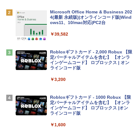
￥137,800
Microsoft Office Home & Business 202
4(最新 永続版)|オンラインコード版|Wind
ows11、10/mac対応|PC2台
tomtoc 360°保護 15.6 16インチ パソコ
ンケース Dell NEC Lavie ASUS HP dyna
￥39,582
book Lenovo対応
￥2,952
Robloxギフトカード - 2,000 Robux 【限
定バーチャルアイテムを含む】 【オンラ
インゲームコード】 ロブロックス | オン
Apple 2026 MacBook Air M5チップ搭載
ラインコード版
13インチノートブック：AIとApple Intell
igence、13.6インチLiquid Retinaディ
￥3,200
スプレイ、24GBユニファイドメモリ、1
TB SSDストレージ、12MPセンターフレ
ームカメラ、日本語キーボード、Touch I
Robloxギフトカード - 1000 Robux 【限
D - ミッドナイト
定バーチャルアイテムを含む】 【オンラ
インゲームコード】 ロブロックス |オン
￥314,800
ラインコード版
￥1,600
【Amazon.co.jp限定】 HP ノートパソコ
ン 15-fd 15.6インチ 16GBメモリ 512GB
SSD インテル Core 5