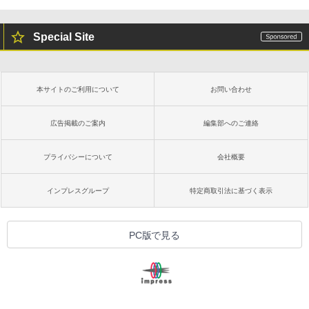
￥19,980
ClaudeCode いちばんやさしい 教科書:
非エンジニア 初心者 素人 でも安心 使い
Special Site
方 マニュアル AI副業にもコンテンツ作成
にもKindle出版にも！ 非エンジニアのた
Kindle Paperwhite シグニチャーエディ
めのAIコーディング入門シリーズ
ション (32GB) 7インチディスプレイ、明
るさ自動調整、色調調節ライト、12週間
持続バッテリー、広告なし、メタリック
￥99
本サイトのご利用について
お問い合わせ
ブラック
￥32,980
広告掲載のご案内
編集部へのご連絡
FM TOWNS ハイパー・カタログ: 本体ハ
ードウェア・市販ソフトウェアのパーフ
ェクトリストと最新エミュレータ紹介
プライバシーについて
会社概要
Amazon Kindle Colorsoft | 16GBストレ
ージ、防水、7インチカラーディスプレ
￥1,600
イ、色調調節ライト、最大8週間持続バッ
インプレスグループ
特定商取引法に基づく表示
テリー、広告無し、ブラック (2025年発
売)
1冊ですべて身につくHTML & CSSとWe
bデザイン入門講座［第2版］
￥39,980
PC版で見る
￥2,326
New Amazon Kindle Scribe Colorsoft |
11インチカラーディスプレイ、64GBスト
レージ、ノート機能搭載、明るさ自動調