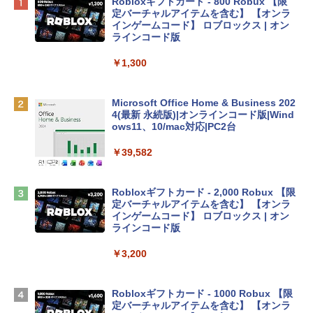
Apple 2026 MacBook Neo A18 Proチッ
Robloxギフトカード - 800 Robux 【限
プ搭載13インチノートブック：AIとAppl
定バーチャルアイテムを含む】 【オンラ
e Intelligence、Liquid Retinaディスプ
インゲームコード】 ロブロックス | オン
レイ、8GBメモリ、512GB SSD、1080p
ラインコード版
FaceTime HDカメラ、Touch ID - インデ
ィゴ + 3年延長 AppleCare+ for 13インチ
￥1,300
MacBook Neo(A18 Pro)|ダウンロード版
￥162,598
Microsoft Office Home & Business 202
4(最新 永続版)|オンラインコード版|Wind
ows11、10/mac対応|PC2台
tomtoc 360°保護 15.6 16インチ パソコ
ンケース Dell NEC Lavie ASUS HP dyna
￥39,582
book Lenovo対応
￥2,952
Robloxギフトカード - 2,000 Robux 【限
定バーチャルアイテムを含む】 【オンラ
インゲームコード】 ロブロックス | オン
Apple 2026 MacBook Air M5チップ搭載
ラインコード版
13インチノートブック：AIとApple Intell
igence、13.6インチLiquid Retinaディ
￥3,200
スプレイ、16GBユニファイドメモリ、1
TB SSDストレージ、12MPセンターフレ
ームカメラ、日本語キーボード、Touch I
Robloxギフトカード - 1000 Robux 【限
D - シルバー
定バーチャルアイテムを含む】 【オンラ