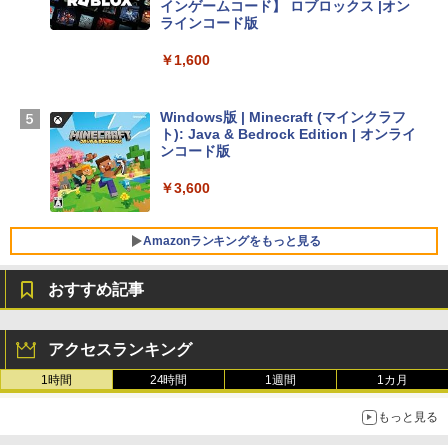
インゲームコード】 ロブロックス |オン
￥261,414
ラインコード版
￥1,600
【Amazon.co.jp限定】 HP ノートパソコ
ン 15-fd 15.6インチ 16GBメモリ 512GB
SSD インテル Core 5
Windows版 | Minecraft (マインクラフ
ト): Java & Bedrock Edition | オンライ
￥129,800
ンコード版
￥3,600
FMV ノートパソコン WE1-K3 (MS 365 P
ersonal/Copilotキー搭載/Win 11/15.6型/
Core i5/16GB/SSD 512GB/ホワイト) FM
Amazonランキングをもっと見る
VWK3E15W_AZ
おすすめ記事
￥139,880
生成AIパスポート公式テキスト 第４版
Amazon Kindle Paperwhite (16GB) 7イ
ンチディスプレイ、色調調節ライト、12
アクセスランキング
週間持続バッテリー、広告なし、ブラッ
￥1,766
ク
1時間
24時間
1週間
1カ月
￥22,980
もっと見る