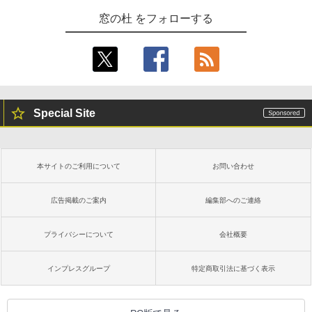
AIイラスト表現辞典: 思い通りの絵を引き
出す プロンプトの言葉 AI画像生成シリー
Amazon Kindle - 目に優しい、かさばら
窓の杜 をフォローする
ズ (はぴーイラストLabo)
ない、大きな画面で読みやすい、6週間持
続バッテリー、6インチディスプレイ電子
書籍リーダー、ブラック、16GB、広告な
￥480
し
￥16,980
ClaudeCode いちばんやさしい 教科書:
非エンジニア 初心者 素人 でも安心 使い
Special Site
方 マニュアル AI副業にもコンテンツ作成
にもKindle出版にも！ 非エンジニアのた
Kindle Paperwhite シグニチャーエディ
めのAIコーディング入門シリーズ
ション (32GB) 7インチディスプレイ、明
るさ自動調整、色調調節ライト、12週間
持続バッテリー、広告なし、メタリック
￥99
本サイトのご利用について
お問い合わせ
ブラック
￥27,980
広告掲載のご案内
編集部へのご連絡
1冊ですべて身につくHTML & CSSとWe
bデザイン入門講座［第2版］
プライバシーについて
会社概要
Amazon Kindle Colorsoft | 16GBストレ
￥1,292
ージ、防水、7インチカラーディスプレ
イ、色調調節ライト、最大8週間持続バッ
インプレスグループ
特定商取引法に基づく表示
テリー、広告無し、ブラック (2025年発
売)
FM TOWNS ハイパー・カタログ: 本体ハ
ードウェア・市販ソフトウェアのパーフ