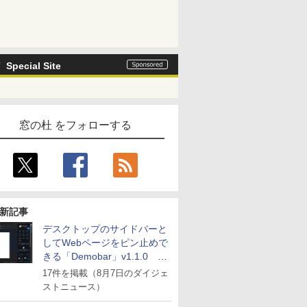
Special Site
窓の杜 をフォローする
新記事
デスクトップのサイドバーと
してWebページをピン止めで
きる「Demobar」v1.1.0 ほ
か
17件を掲載（8月7日のダイジェ
ストニュース）