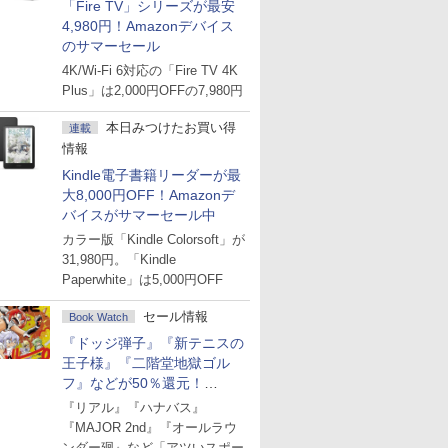
「Fire TV」シリーズが最安
4,980円！Amazonデバイス
のサマーセール
4K/Wi-Fi 6対応の「Fire TV 4K
Plus」は2,000円OFFの7,980円
本日みつけたお買い得
連載
情報
Kindle電子書籍リーダーが最
大8,000円OFF！Amazonデ
バイスがサマーセール中
カラー版「Kindle Colorsoft」が
31,980円。「Kindle
Paperwhite」は5,000円OFF
セール情報
Book Watch
『ドッジ弾子』『新テニスの
王子様』『二階堂地獄ゴル
フ』などが50％還元！
Amazonマンガ週末セール
『リアル』『ハナバス』
『MAJOR 2nd』『オールラウ
ンダー廻』など「アツいスポー