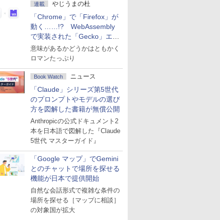
やじうまの杜
連載
「Chrome」で「Firefox」が
動く……!? WebAssembly
で実装された「Gecko」エン
ジン
意味があるかどうかはともかく
ロマンたっぷり
ニュース
Book Watch
「Claude」シリーズ第5世代
のプロンプトやモデルの選び
方を図解した書籍が無償公開
Anthropicの公式ドキュメント2
本を日本語で図解した『Claude
5世代 マスターガイド』
「Google マップ」でGemini
とのチャットで場所を探せる
機能が日本で提供開始
自然な会話形式で複雑な条件の
場所を探せる［マップに相談］
の対象国が拡大