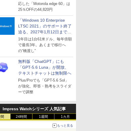
応した「Motorola edge 60」は
25％OFFの44,820円
「Windows 10 Enterprise
LTSC 2021」のサポート終了
迫る、2027年1月12日まで
～ESUは9月1日から販売
1年目は1台61米ドル、毎年倍額
で最長3年。あくまで移行へ
の“橋渡し”
無料版「ChatGPT」にも
「GPT-5.6 Luna」が開放、
テキストチャットは無制限へ
Plus/Proでも「GPT-5.6 Sol」
が強化、即答・熟考をスライダ
ーで調整
Impress Watchシリーズ 人気記事
時間
24時間
1週間
1カ月
もっと見る