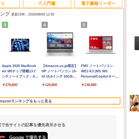
フト
IT入門書
電子書籍リーダー
キング
更新日時：2026/08/09 12:05
Apple 2026 MacBook
【Amazon.co.jp限定】
FMV ノートパソコン
Air M5チップ搭載13イ
HP ノートパソコン 15-
WE1-K3 (MS 365
ンチノートブック：AI
fd 15.6インチ 16GBメ
Personal/Copilotキー搭
とApple Intelligence、
モリ 512GB SSD イン
載/Win 11/15.6型/Core
￥278,800
￥129,800
￥139,880
13.6インチLiquid
テル Core 5
i5/16GB/SSD 512GB/ホ
Retinaディスプレイ、
ワイト)
16GBユニファイドメモ
FMVWK3E15W_AZ
mazonランキングをもっと見る
リ、1TB SSDストレー
ジ、12MPセンターフレ
ームカメラ、日本語キ
ーボード、Touch ID -
ミッドナイト
 検索で当サイトの記事を優先表示させる