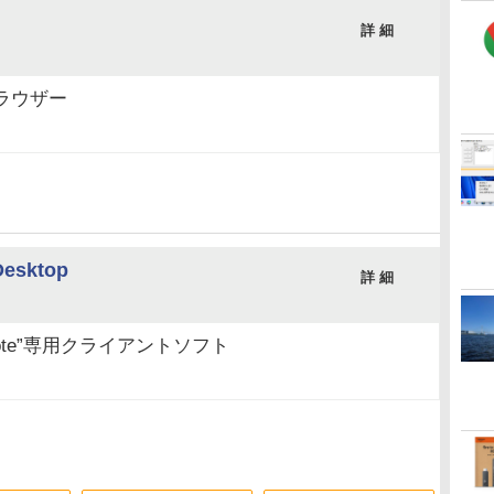
詳 細
ラウザー
Desktop
詳 細
ote”専用クライアントソフト