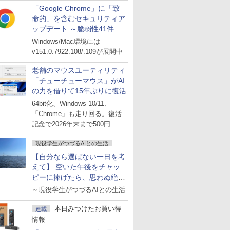
「Google Chrome」に「致
命的」を含むセキュリティア
ップデート ～脆弱性41件に
対処
Windows/Mac環境には
v151.0.7922.108/.109が展開中
老舗のマウスユーティリティ
「チューチューマウス」がAI
の力を借りて15年ぶりに復活
64bit化、Windows 10/11、
「Chrome」も走り回る。復活
記念で2026年末まで500円
現役学生がつづるAIとの生活
【自分なら選ばない一日を考
えて】 空いた午後をチャッ
ピーに捧げたら、思わぬ絶景
に出会った話
～現役学生がつづるAIとの生活
本日みつけたお買い得
連載
情報