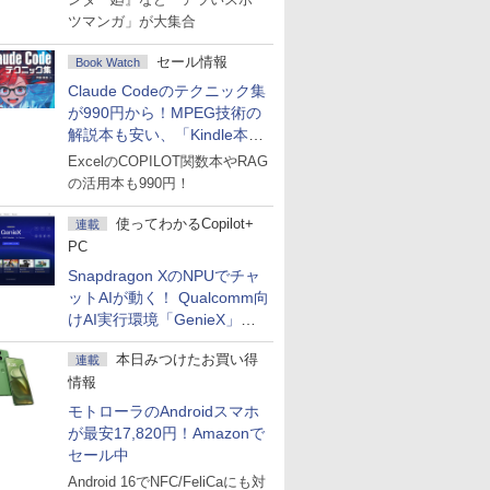
ツマンガ」が大集合
セール情報
Book Watch
Claude Codeのテクニック集
が990円から！MPEG技術の
解説本も安い、「Kindle本サ
マーセール」第2弾開始！
ExcelのCOPILOT関数本やRAG
の活用本も990円！
使ってわかるCopilot+
連載
PC
Snapdragon XのNPUでチャ
ットAIが動く！ Qualcomm向
けAI実行環境「GenieX」を
試してみた
本日みつけたお買い得
連載
情報
モトローラのAndroidスマホ
が最安17,820円！Amazonで
セール中
Android 16でNFC/FeliCaにも対