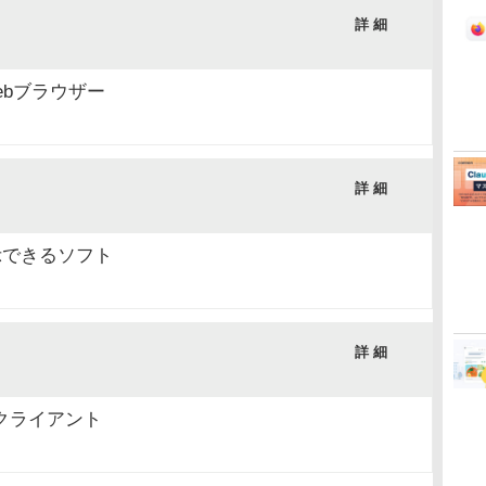
詳 細
ebブラウザー
詳 細
示できるソフト
詳 細
rクライアント