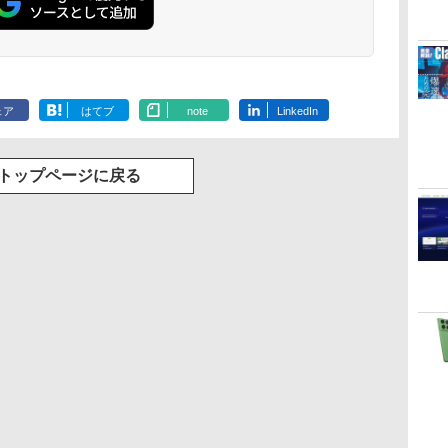
Robloxギフトカード -
ClaudeCode いちばん
Amazon Kindle
Microsoft Office
AIイラスト表現辞典: 思
Amazon Kindle
Windows版 | Minecraft
FM TOWNS ハイパー・
New Amazon Kindle
2,000 Robux 【限定バ
やさしい 教科書: 非エ
Paperwhite (16GB) 7
Home & Business
い通りの絵を引き出す
Colorsoft | 16GBスト
(マインクラフト): Java &
カタログ: 本体ハードウ
Scribe Colorsoft | 11イ
ェア
はてブ
note
LinkedIn
ーチャルアイテムを含
ンジニア 初心者 素人
インチディスプレイ、
2024(最新 永続版)|オン
プロンプトの言葉 AI画
レージ、防水、7インチ
Bedrock Edition | オンラ
ェア・市販ソフトウェア
ンチカラーディスプレ
む】 【オンラインゲー
でも安心 使い方 マニュ
色調調節ライト、12週
ラインコード
像生成シリーズ (はぴー
カラーディスプレイ、
インコード版
のパーフェクトリストと
イ、64GBストレージ、
￥3,200
￥99
￥22,980
￥39,582
￥480
￥31,980
￥3,600
￥1,600
￥115,980
ムコード】 ロブロック
アル AI副業にもコンテ
間持続バッテリー、広
版|Windows11、
イラストLabo)
色調調節ライト、最大8
最新エミュレータ紹介
ノート機能搭載、明るさ
ス | オンラインコード
ンツ作成にもKindle出
告なし、ブラック
10/mac対応|PC2台
週間持続バッテリー、
自動調整、色調調節ライ
トップページに戻る
版
版にも！ 非エンジニア
広告無し、ブラック
ト、プレミアムペン付
のためのAIコーディン
(2025年発売)
き、グラファイト
グ入門シリーズ