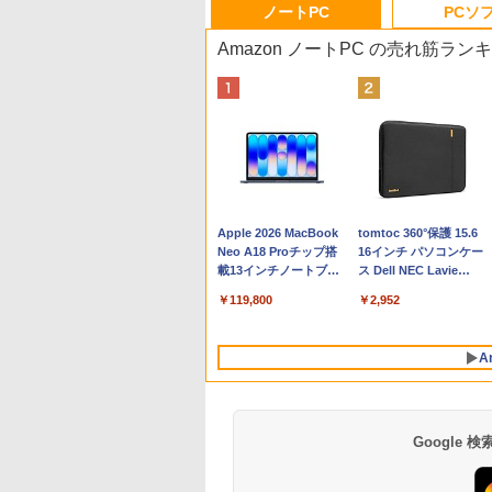
ノートPC
PCソ
Amazon ノートPC の売れ筋ラン
Apple 2026 MacBook
tomtoc 360°保護 15.6
Neo A18 Proチップ搭
16インチ パソコンケー
載13インチノートブッ
ス Dell NEC Lavie
ク：AIとApple
ASUS HP dynabook
￥119,800
￥2,952
Intelligenceのために設
Lenovo対応
計、Liquid Retinaディ
スプレイ、8GBユニフ
A
ァイドメモリ、256GB
SSDストレージ、
1080p FaceTime HDカ
メラ - インディゴ
Google