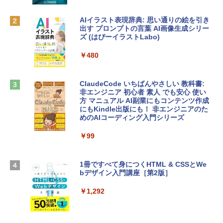
￥1,300
￥131,111
AIイラスト表現辞典: 思い通りの絵を引き
出す プロンプトの言葉 AI画像生成シリー
Robloxギフトカード - 1000 Robux 【限
ズ (はぴーイラストLabo)
定バーチャルアイテムを含む】 【オンラ
tomtoc 360°保護 15.6 16インチ パソコ
インゲームコード】 ロブロックス |オン
ンケース Dell NEC Lavie ASUS HP dyna
ラインコード版
￥480
book Lenovo対応
￥1,600
￥2,952
ClaudeCode いちばんやさしい 教科書:
非エンジニア 初心者 素人 でも安心 使い
方 マニュアル AI副業にもコンテンツ作成
Microsoft Office Home & Business 202
にもKindle出版にも！ 非エンジニアのた
Apple 2026 MacBook Air M5チップ搭載
4(最新 永続版)|オンラインコード版|Wind
めのAIコーディング入門シリーズ
13インチノートブック：AIとApple Intell
ows11、10/mac対応|PC2台
igence、13.6インチLiquid Retinaディ
スプレイ、16GBユニファイドメモリ、1
￥99
￥39,582
TB SSDストレージ、12MPセンターフレ
ームカメラ、日本語キーボード、Touch I
D - ミッドナイト
1冊ですべて身につくHTML & CSSとWe
Robloxギフトカード - 2,000 Robux 【限
bデザイン入門講座［第2版］
定バーチャルアイテムを含む】 【オンラ
￥278,800
インゲームコード】 ロブロックス | オン
ラインコード版
￥1,292
【Amazon.co.jp限定】 HP ノートパソコ
￥3,200
ン 15-fd 15.6インチ 16GBメモリ 512GB