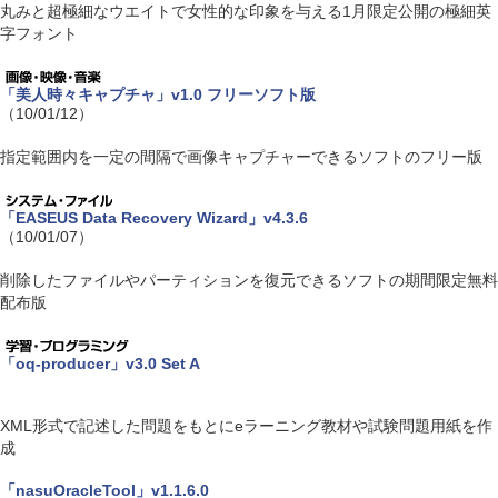
丸みと超極細なウエイトで女性的な印象を与える1月限定公開の極細英
字フォント
「美人時々キャプチャ」v1.0 フリーソフト版
（10/01/12）
指定範囲内を一定の間隔で画像キャプチャーできるソフトのフリー版
「EASEUS Data Recovery Wizard」v4.3.6
（10/01/07）
削除したファイルやパーティションを復元できるソフトの期間限定無料
配布版
「oq-producer」v3.0 Set A
XML形式で記述した問題をもとにeラーニング教材や試験問題用紙を作
成
「nasuOracleTool」v1.1.6.0