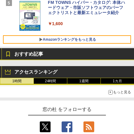
SSD インテル Core 5
FM TOWNS ハイパー・カタログ: 本体ハ
ードウェア・市販ソフトウェアのパーフ
Windows版 | Minecraft (マインクラフ
￥129,800
ェクトリストと最新エミュレータ紹介
ト): Java & Bedrock Edition | オンライ
ンコード版
￥1,600
FMV ノートパソコン WE1-K3 (MS 365 P
￥3,600
ersonal/Copilotキー搭載/Win 11/15.6型/
Core i5/16GB/SSD 512GB/ホワイト) FM
Amazonランキングをもっと見る
VWK3E15W_AZ
おすすめ記事
￥139,880
Amazon Kindle Paperwhite (16GB) 7イ
ンチディスプレイ、色調調節ライト、12
アクセスランキング
週間持続バッテリー、広告なし、ブラッ
ク
1時間
24時間
1週間
1カ月
￥22,980
もっと見る
Amazon Kindle - 目に優しい、かさばら
窓の杜 をフォローする
ない、大きな画面で読みやすい、6週間持
続バッテリー、6インチディスプレイ電子
書籍リーダー、マッチャ、16GB、広告な
し