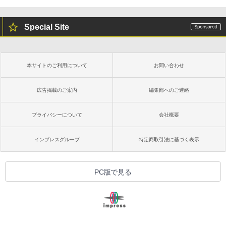
￥16,980
Special Site
Kindle Paperwhite シグニチャーエディ
ション (32GB) 7インチディスプレイ、明
るさ自動調整、色調調節ライト、12週間
持続バッテリー、広告なし、メタリック
本サイトのご利用について
お問い合わせ
ブラック
￥27,980
広告掲載のご案内
編集部へのご連絡
プライバシーについて
会社概要
Amazon Kindle Colorsoft | 16GBストレ
ージ、防水、7インチカラーディスプレ
イ、色調調節ライト、最大8週間持続バッ
インプレスグループ
特定商取引法に基づく表示
テリー、広告無し、ブラック (2025年発
売)
￥31,980
PC版で見る
New Amazon Kindle Scribe Colorsoft |
11インチカラーディスプレイ、64GBスト
レージ、ノート機能搭載、明るさ自動調