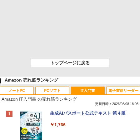
トップページに戻る
Amazon 売れ筋ランキング
ノートPC
PCソフト
IT入門書
電子書籍リーダー
Amazon IT入門書 の売れ筋ランキング
更新日時：2026/08/08 18:05
Apple 2026 MacBook Neo A18 Proチッ
Robloxギフトカード - 800 Robux 【限
生成AIパスポート公式テキスト 第４版
プ搭載13インチノートブック：AIとAppl
定バーチャルアイテムを含む】 【オンラ
e Intelligenceのために設計、Liquid Ret
インゲームコード】 ロブロックス | オン
￥1,766
inaディスプレイ、8GBユニファイドメモ
ラインコード版
リ、512GB SSDストレージ、1080p Fac
eTime HDカメラ、Touch ID - シルバー